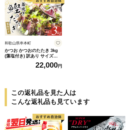
和歌山県串本町
かつお かつおのたたき 3kg
(藻塩付き) 訳あり サイズふぞ
ろい 焼きが命！ 藁焼き / 鰹
22,000
円
かつお カツオのたたき 鰹の
たたき 冷凍 真空 大容量 【nk
s107B】
この返礼品を見た人は
こんな返礼品も見ています