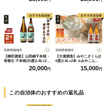
-Q
宮崎県都城市
宮崎県都城市
【柳田酒造】山田錦千本桜・
【大浦酒造】みやこざくら(2
母智丘 千本桜(25度)1.8L×2本
0度)1.8L×2本 ≪みやこんじょ
≪みやこんじょ特急便≫_AC
特急便≫_MJ-0771
20,000
15,000
円
円
-0751
この自治体のおすすめの返礼品