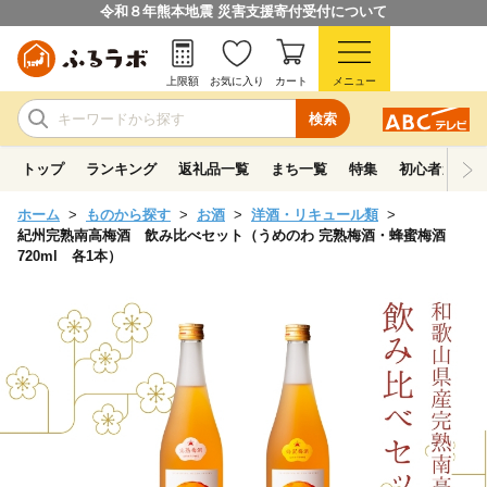
令和８年熊本地震 災害支援寄付受付について
上限額
お気に入り
カート
メニュー
検索
トップ
ランキング
返礼品一覧
まち一覧
特集
初心者ガイド
ホーム
ものから探す
お酒
洋酒・リキュール類
紀州完熟南高梅酒 飲み比べセット（うめのわ 完熟梅酒・蜂蜜梅酒
720ml 各1本）