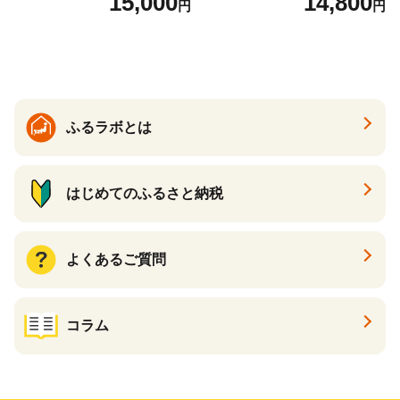
15,000
14,800
円
円
ル 辛口
ル 24缶 きりんいちばんしぼ
り キリン一番搾り びーる 1
ケース 24缶 24本 キリン一番
搾り KIRIN きりん 麒麟 キリ
ン一番搾り いちばんしぼり
キリン一番搾り 父の日 ちち
の日
ふるラボとは
はじめてのふるさと納税
よくあるご質問
コラム