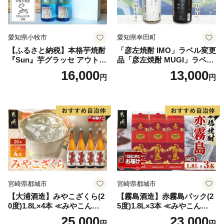
★ABCテレビのニュース情報番組「キャスト」で、
「串本食品株式会社」の“じゃばらマグロ” が紹介され
ました！
愛知県小牧市
愛知県幸田町
👉じゃばらマグロなど串本食品の返礼品はこちら
【ふるさと納税】本格芋焼酎
「彦左焼酎 IMO」ラベル変更
『Sun』芋グラッセ アウトド
品「彦左焼酎 MUGI」ラベル
ア ソロキャンプ ベランピン
変更品 飲み比べ セット 合計
16,000
13,000
円
円
グ 巣ごもり 就労支援
2本 720ml×各1本 25度 焼酎
お酒 麦焼酎 芋焼酎
宮崎県都城市
宮崎県都城市
【大浦酒造】みやこざくら(2
【霧島酒造】赤霧島パック(2
0度)1.8L×4本 ≪みやこんじょ
5度)1.8L×3本 ≪みやこんじょ
特急便≫_AD-0771
特急便≫_23-07-K03P-1800-3
25,000
23,000
円
円