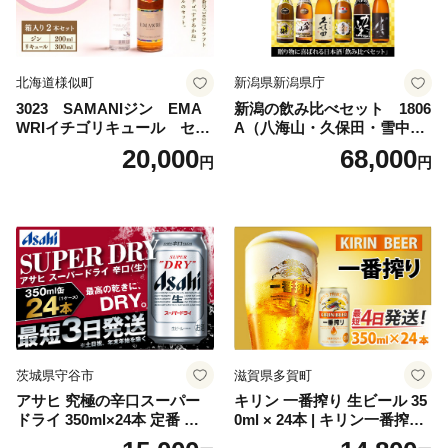
北海道様似町
新潟県新潟県庁
3023 SAMANIジン EMA
新潟の飲み比べセット 1806
WRIイチゴリキュール セッ
A（八海山・久保田・雪中
ト（箱入り）【大人の味 酒
梅・越乃寒梅・かたふね・千
20,000
68,000
円
円
お酒 洋酒 スピリッツ クラフ
代の光）
トジン 国産 sake SAKE gin
GIN liqueur LIQUEUR お酒
セット 詰め合わせ カクテル
ソーダ割り アルコール ロッ
ク ソーダ ジントニック 】
茨城県守谷市
滋賀県多賀町
アサヒ 究極の辛口スーパー
キリン 一番搾り 生ビール 35
ドライ 350ml×24本 定番 ビー
0ml × 24本 | キリン一番搾り
ル 缶ビール 酒 お酒 アルコー
キリンビール 一番搾り ビー