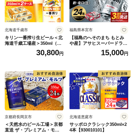
北海道千歳市
福島県本宮市
キリン一番搾り生ビール＜北
【福島のへそのまち もとみ
海道千歳工場産＞350ml（24
や産】アサヒスーパードライ
本） 2ケース
350ml×24本 合計8.4L 1ケー
30,800
15,000
円
円
ス アルコール度数5% 缶ビー
ル お酒 ビール アサヒ スーパ
ードライ super dry 24缶 辛
口 送料無料 カメイ 本宮市
【07214-0206】
京都府長岡京市
北海道恵庭市
＜天然水のビール工場＞京都
サッポロクラシック350ml×2
直送 ザ・プレミアム・モル
4本【930010101】