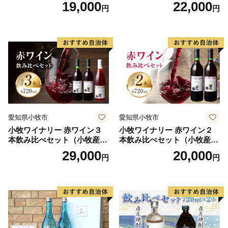
う100％使用）
100％使用）
19,000
22,000
円
円
また、串本の海は暖かい海と冷たい海の接するところ
にあるため、海の中に四季があります。夏から秋にかけ
ての暖かいシーズンは沖縄やフィリピンなどとよく似た
サンゴ中心の景観を見せますが、冬からは海藻が生い茂
り、温帯的景観と熱帯的景観が混じる珍しい景観を見せ
ます。このような環境は世界的に見てもたいへん珍しい
ものです。
愛知県小牧市
愛知県小牧市
小牧ワイナリー 赤ワイン３
小牧ワイナリー 赤ワイン２
本州最南端の町、串本町へ是非一度おこし下さい。
本飲み比べセット（小牧産ぶ
本飲み比べセット（小牧産ぶ
どう100％使用）
どう100％使用）
29,000
20,000
円
円
★ABCテレビのニュース情報番組「news おかえり」
で、「 紅葉屋本舗」の“竹皮包みようかん本煉” が紹介
されました！
👉和歌山県串本町の「竹皮包みようかん本煉」
👉「竹皮包みようかん3本セット（本煉・柚子・桜）」