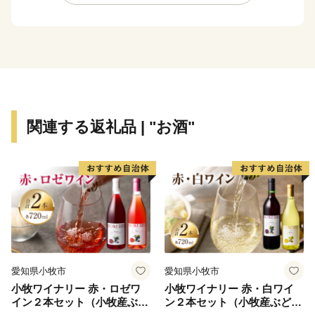
黒潮の恵みを受けて、年間平均気温17℃前後と気候は
いたって温暖。冬季でも平均気温6~8℃でほとんど雪を
見ることがありません。また総面積は約135km2で、そ
の80%を山林が占めていますが、地形は比較的ゆるやか
です。町の東部では水量豊かな古座川が延々60kmを南
に流れて太平洋に注ぎこんでいます。また1.8kmの沖合
には、和歌山県下最大の島、紀伊大島(面積9.93km2)が
関連する返礼品 | "お酒"
浮かんでおり、平成11年9月のくしもと大橋開通により
本土とつながりました。
● 世界最北のサンゴの海
串本は北緯33度30分という位置にあり、本来、海藻
の茂る温帯の海に属します。しかし、南から暖かい水を
運んでくる黒潮の働きによって串本の海は常に暖めら
れ、南の海と同様のサンゴ群落が形成されています。世
愛知県小牧市
愛知県小牧市
界でもっとも北にあるサンゴの海、それが紀伊半島の先
小牧ワイナリー 赤・ロゼワ
小牧ワイナリー 赤・白ワイ
端にある串本の海なのです。
イン２本セット（小牧産ぶど
ン２本セット（小牧産ぶどう