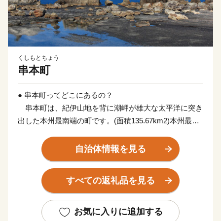
くしもとちょう
串本町
● 串本町ってどこにあるの？
串本町は、紀伊山地を背に潮岬が雄大な太平洋に突き
出した本州最南端の町です。(面積135.67km2)本州最南
端の地、潮岬は北緯33度26分、東経135度46分。これ
は、東京の八丈島とほぼ同緯度に位置します。茫々たる
自治体情報を見る
太平洋に面し、東西に長く延びた海岸線はこの地方の特
色であるリアス式海岸で、奇岩・怪石の雄大な自然美に
すべての返礼品を見る
恵まれ、吉野熊野国立公園および枯木灘県立自然公園の
指定を受けています。
お気に入りに追加する