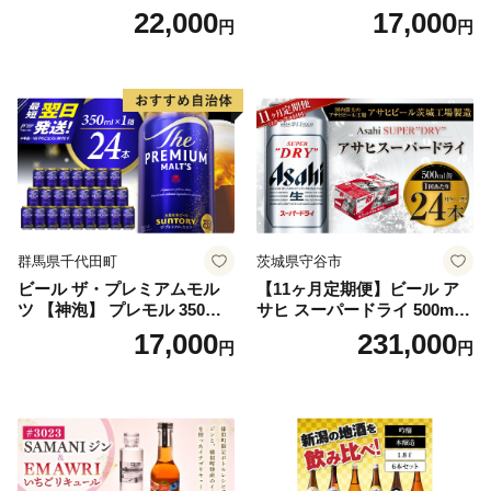
ツ 350ml×24本 プレモル [149
22,000
17,000
円
円
5]
群馬県千代田町
茨城県守谷市
ビール ザ・プレミアムモル
【11ヶ月定期便】ビール ア
ツ 【神泡】 プレモル 350ml
サヒ スーパードライ 500ml 2
× 24本 サントリー〈天然水の
4本 1ケース×11ヶ月 | アサヒ
17,000
231,000
円
円
ビール工場〉群馬※沖縄・離
ビール 究極の辛口 酒 お酒 ア
島地域へのお届け不可
ルコール 生ビール Asahi ア
サヒビール スーパードライ s
uper dry 11回 缶ビール 缶 ギ
フト 内祝い 茨城県守谷市 送
料無料