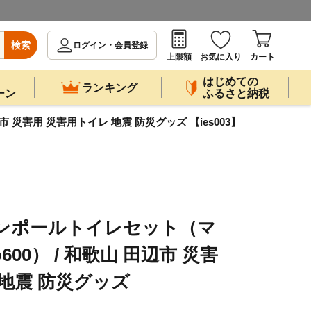
検索
ログイン・会員登録
上限額
お気に入り
カート
はじめての
ランキング
ーン
ふるさと納税
災害用 災害用トイレ 地震 防災グッズ 【ies003】
マンポールトイレセット（マ
00） / 和歌山 田辺市 災害
 地震 防災グッズ