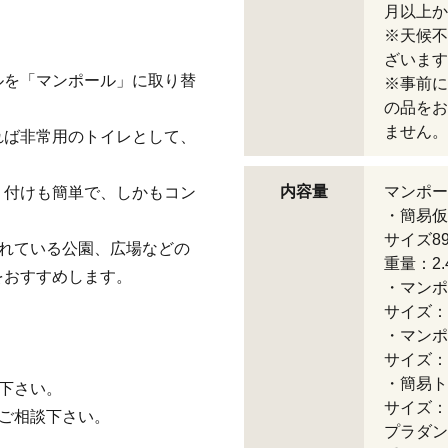
月以上か
※天候不
ざいます
ルを「マンポール」に取り替
※事前に
の品をお
ません。
れば非常用のトイレとして、
内容量
マンポー
り付けも簡単で、しかもコン
・簡易仮
サイズ890
されている公園、広場などの
重量：2
をおすすめします。
・マンポ
サイズ：6
・マンポ
サイズ：3
・簡易ト
下さい。
サイズ：3
ご相談下さい。
プラダン