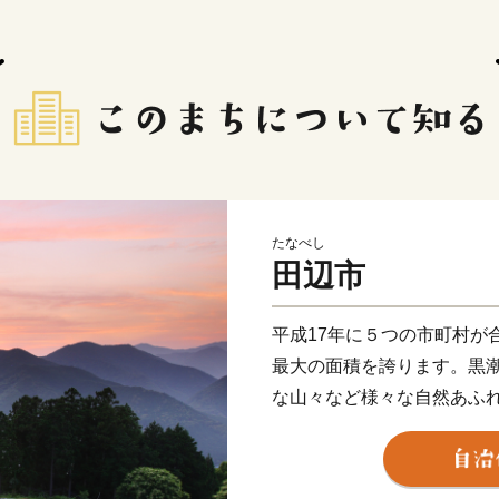
たなべし
田辺市
平成17年に５つの市町村が
最大の面積を誇ります。黒
な山々など様々な自然あふ
道」として世界文化遺産に
活かした持続可能な農業と
なべ・田辺の梅システム」