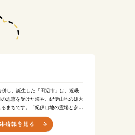
合併し、誕生した「田辺市」は、近畿
潮の恩恵を受けた海や、紀伊山地の雄大
れるまちです。「紀伊山地の霊場と参詣
登録されている熊野古道、里山の恩恵を
して世界農業遺産に認定されている「み
の２つの世界遺産を有しています。旅人