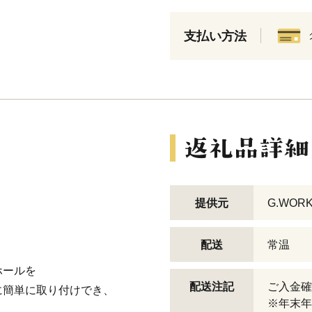
支払い方法
提供元
G.WOR
配送
常温
ホールを
配送注記
ご入金確
に簡単に取り付けでき、
※年末年