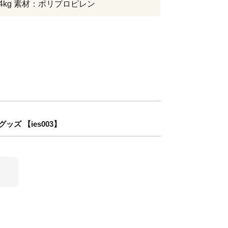
.4kg 素材：ポリプロピレン
ズ 【ies003】