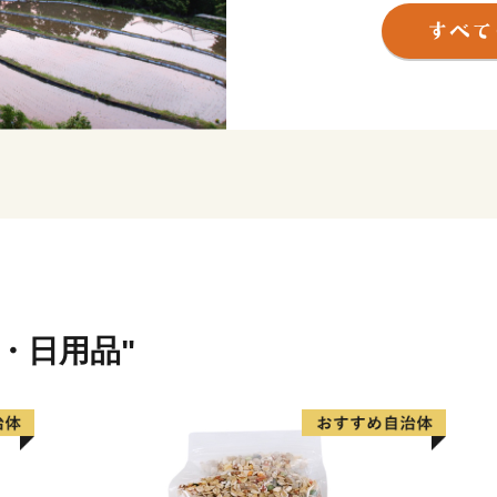
を癒す温泉、海の幸、山の
にぜひお越しください。
貨・日用品"