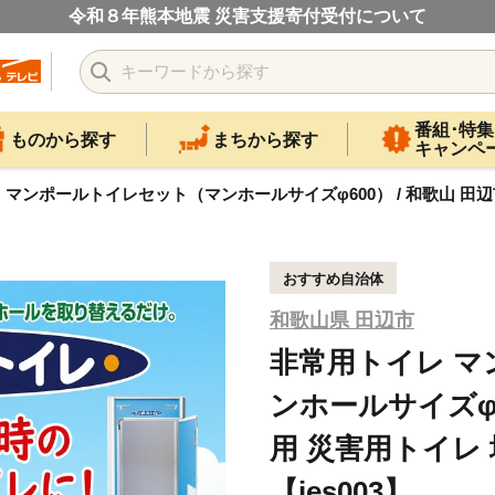
令和８年熊本地震 災害支援寄付受付について
番組･特集
ものから探す
まちから探す
キャンペ
マンポールトイレセット（マンホールサイズφ600） / 和歌山 田辺市 
おすすめ自治体
和歌山県 田辺市
非常用トイレ 
ンホールサイズφ6
用 災害用トイレ
【ies003】