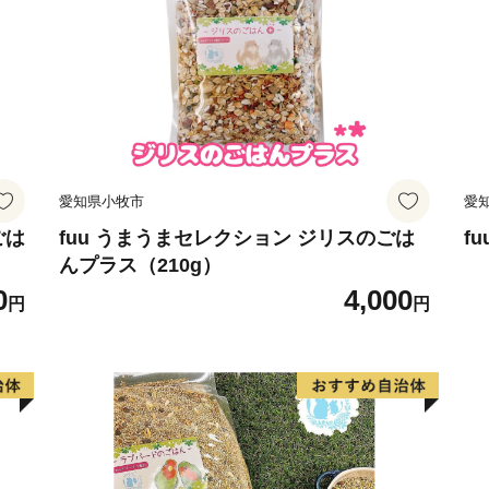
愛知県小牧市
愛
ごは
fuu うまうまセレクション ジリスのごは
f
んプラス（210g）
0
4,000
円
円