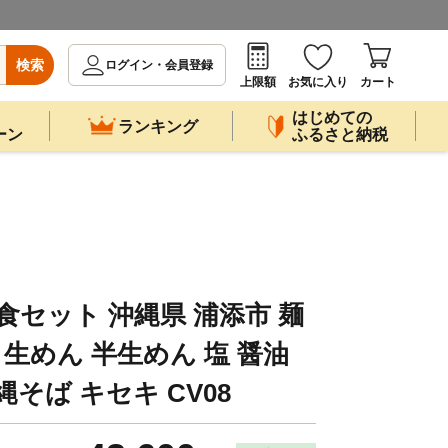
検索
ログイン・会員登録
上限額
お気に入り
カート
はじめての
ランキング
ーン
ふるさと納税
食セット 沖縄県 浦添市 麺
 生めん 半生めん 塩 醤油
縄そば キセキ CV08