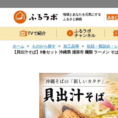
地域とあなたを元気にする
ふるさと納税
ふるラボ
TVで紹介
チャンネル
ホーム
ものから探す
加工品等
缶詰・瓶詰め・
【貝出汁そば】8食セット 沖縄県 浦添市 麺類 ラーメン そば 