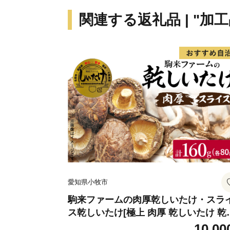
関連する返礼品 | "加工
愛知県小牧市
駒来ファームの肉厚乾しいたけ・スラ
ス乾しいたけ[極上 肉厚 乾しいたけ 乾
イタケ 乾椎茸 干ししいたけ 干し椎茸 
10,00