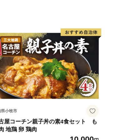
知県小牧市
古屋コーチン親子丼の素4食セット も
肉 地鶏 卵 鶏肉
10,000