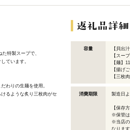
容量
【貝出汁
ねた特製スープで、
【スープ】3
けしています。
【麺】110
【揚げごぼ
【三枚肉】
こだわりの生麺を使用。
ろけるような炙り三枚肉がセ
消費期限
製造日よ
【保存方
※保管は
※当店の
なります