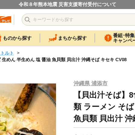
令和８年熊本地震 災害支援寄付受付について
番組･特集
ものから探す
まちから探す
キャンペ
レトルト
生めん 半生めん 塩 醤油 魚貝類 貝出汁 沖縄そば キセキ CV08
沖縄県 浦添市
【貝出汁そば】8
類 ラーメン そば
魚貝類 貝出汁 沖