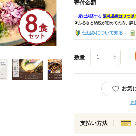
寄付金額
一度に決済する
返礼品数は３つ以
🔰ふるさと納税が初めての方、詳
仕組みについて知る
数量
お気
お
支払い方法