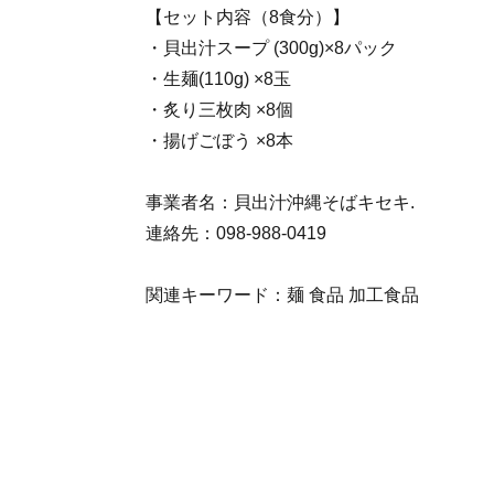
【セット内容（8食分）】
・貝出汁スープ (300g)×8パック
・生麺(110g) ×8玉
・炙り三枚肉 ×8個
・揚げごぼう ×8本
事業者名：貝出汁沖縄そばキセキ.
連絡先：098-988-0419
関連キーワード：麺 食品 加工食品