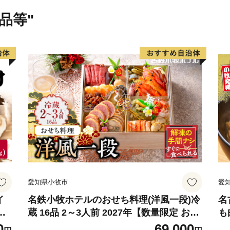
品等"
愛知県小牧市
愛
イ
名鉄小牧ホテルのおせち料理(洋風一段)冷
名
シ
蔵 16品 2～3人前 2027年【数量限定 お申
も
ス
込期限12/15】 解凍不要 ホテル特製 伝統
0
69,000