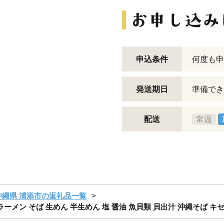
申込条件
何度も申
発送期日
準備でき
配送
常温
沖縄県 浦添市の返礼品一覧
ーメン そば 生めん 半生めん 塩 醤油 魚貝類 貝出汁 沖縄そば キセキ