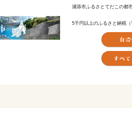
浦添市ふるさとてだこの都
5千円以上のふるさと納税
かりの返礼品を差し上げて
この機会にぜひ浦添市の魅
【ご注意】
・特典の送付は浦添市外在
・返礼品のお届けには1～2
・寄附につきましては、年
ん。
・返礼品の写真はイメージ