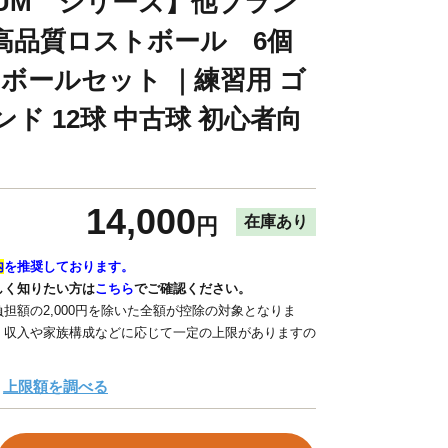
MIUM シリーズ】他ブラン
高品質ロストボール 6個
トボールセット ｜練習用 ゴ
ド 12球 中古球 初心者向
14,000
在庫あり
円
内
を推奨しております。
しく知りたい方は
こちら
でご確認ください。
担額の2,000円を除いた全額が控除の対象となりま
、収入や家族構成などに応じて一定の上限がありますの
上限額を調べる