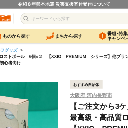
令和８年熊本地震 災害支援寄付受付について
番組･特集
ものから探す
まちから探す
キャンペ
ルフグッズ
トボール 6個×２ 【XXIO PREMIUM シリーズ】他ブラン
 初心者向け
おすすめ自治体
大阪府 河内長野市
【ご注文から3
最高級・高品質