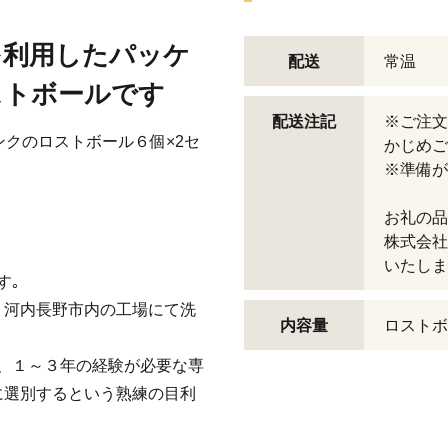
を利用したパッケ
配送
常温
ストボールです
配送注記
※ご注文
ランクのロストボール６個×2セ
かじめご
※準備が
お礼の品
株式会社 
いたしま
す｡
、河内長野市内の工場にて洗
内容量
ロストボ
は、１～３年の経験が必要な専
に選別するという熟練の目利