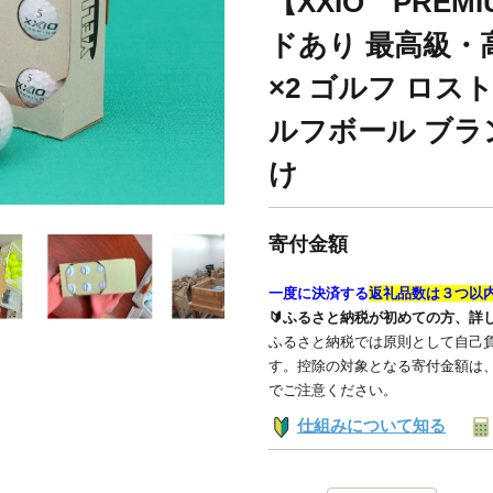
【XXIO PRE
ドあり 最高級・
×2 ゴルフ ロス
ルフボール ブラン
け
寄付金額
一度に決済する
返礼品数は３つ以
🔰ふるさと納税が初めての方、詳
ふるさと納税では原則として自己負
す。控除の対象となる寄付金額は
でご注意ください。
仕組みについて知る