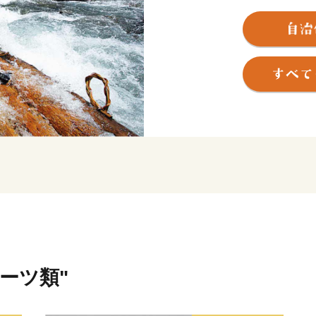
の市町村とも隣接しない特
飛び地の村です。村の97%
と流れる自然豊かな人口50
過去に「美しい日本のむら
賞したこともあります。
以前は交通も不便で「陸の
年で道路状況がよくなり、
るようになりました。
<日本で唯一・観光いかだ下
昔から良質の杉に恵まれ林
川を利用していかだによっ
た。現在は木材の輸送は行
けいかだ下り「北山村観光
ルーツ類"
の風物詩となっています。