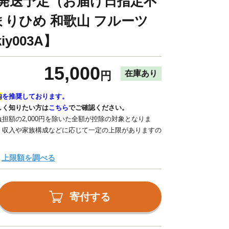
次発送予定（お届け日指定不
 まりひめ 和歌山 フルーツ
y003A】
15,000
在庫あり
円
内
を推奨しております。
しく知りたい方は
こちら
でご確認ください。
担額の2,000円を除いた全額が控除の対象となりま
、収入や家族構成などに応じて一定の上限がありますの
上限額を調べる
寄付する