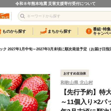
令和８年熊本地震 災害支援寄付受付について
番組･特集
ものから探す
まちから探す
キャンペ
ック 2027年1月中旬～2027年3月末頃に順次発送予定（お届け日指定
おすすめ自治体
和歌山県 北山村
【先行予約】特大
～11個入り×2パッ