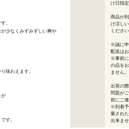
け日指定
商品が到
です。
け涼しい
ください
味が少なくみずみずしい爽や
※誠に申
配送はお
※事前に
の品をお
かり味わえます。
ません。
出荷の際
問題がご
たが
前にご連
！
※到着予
棄された
りです。
出来ませ