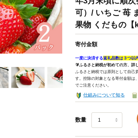
年3月末頃に順
可）/ いちご 苺
果物 くだもの【ki
寄付金額
一度に決済する
返礼品数は３つ以
🔰ふるさと納税が初めての方、詳
ふるさと納税では原則として自己負
す。控除の対象となる寄付金額は
でご注意ください。
仕組みについて知る
数量