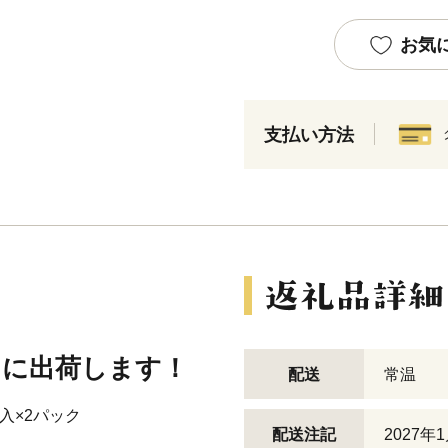
お気
支払い方法
日に出荷します！
配送
常温
入×2パック
配送注記
2027