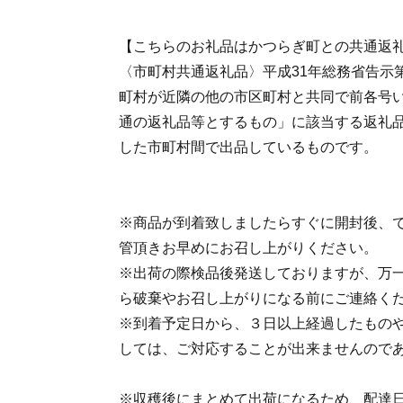
【こちらのお礼品はかつらぎ町との共通返
〈市町村共通返礼品〉平成31年総務省告示第
町村が近隣の他の市区町村と共同で前各号
通の返礼品等とするもの」に該当する返礼
した市町村間で出品しているものです。
※商品が到着致しましたらすぐに開封後、
管頂きお早めにお召し上がりください。
※出荷の際検品後発送しておりますが、万
ら破棄やお召し上がりになる前にご連絡く
※到着予定日から、３日以上経過したもの
しては、ご対応することが出来ませんので
※収穫後にまとめて出荷になるため、配達