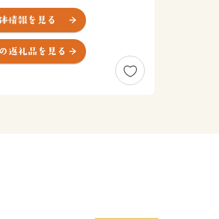
殊な位置にある北山村は、日本で唯一の
を山林が占め、すぐそばを北山川が悠々
0人程度の小さな村です。
景観コンテスト」で農林水産大臣賞を受
孤島」と呼ばれるほどでしたが、ここ数
大阪・名古屋からも気軽にアクセスでき
り>
業で栄え、伐採された木材の輸送は
て木材集積地の新宮まで運ばれていまし
っておりませんが、日本で唯一の観光向
いかだ下り」を行っていて、北山村の夏