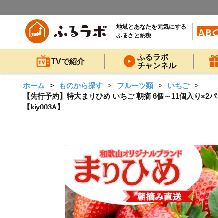
地域とあなたを元気にする
ふるさと納税
ふるラボ
TVで紹介
チャンネル
ホーム
ものから探す
フルーツ類
いちご
【先行予約】特大まりひめ いちご 朝摘 6個～11個入り×2パ
【kiy003A】