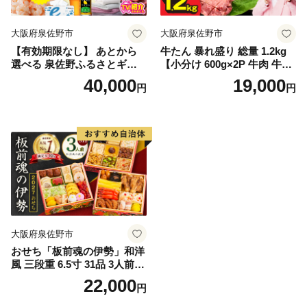
大阪府泉佐野市
大阪府泉佐野市
【有効期限なし】 あとから
牛たん 暴れ盛り 総量 1.2kg
選べる 泉佐野ふるさとギフ
【小分け 600g×2P 牛肉 牛タ
ト（寄附40,000円コース）
ン 牛たん 厚切り牛タン 焼肉
40,000
19,000
円
円
【4000品以上掲載 高評価 カ
BBQ キャンプ 焼くだけ 簡単
タログ 肉 牛たん ビール かに
調理 訳あり サイズ不揃い】
サーモン 野菜 定期便 おせち
タオル ティッシュ あとから
セレクト カタログギフト】
大阪府泉佐野市
おせち「板前魂の伊勢」和洋
風 三段重 6.5寸 31品 3人前
【1位獲得 おせち料理 板前魂
22,000
円
贅沢おせち お節 惣菜 冷凍 先
行予約 年内発送 おせち料理2