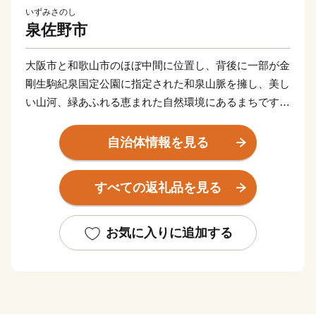
いずみさのし
泉佐野市
大阪市と和歌山市のほぼ中間に位置し、背後に一部が金
剛生駒紀泉国定公園に指定された和泉山脈を擁し、美し
い山河、緑あふれる恵まれた自然環境にあるまちです。
商・工・農・漁業がそれぞれバランスよく栄えてきまし
たが、関西国際空港の開港などに伴う人口の増加ととも
自治体情報を見る
に、商業・サービス業が盛んになっています。
関空によるインパクトを最大限に活用し、世界と日本を
すべての返礼品を見る
結ぶ玄関都市として、21世紀にふさわしい国際都市をめ
ざしてまちづくりに取り組んでいます。
お気に入りに追加する