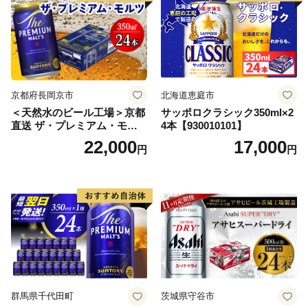
【07214-0206】
京都府長岡京市
北海道恵庭市
＜天然水のビール工場＞京都
サッポロクラシック350ml×2
直送 ザ・プレミアム・モル
4本【930010101】
ツ 350ml×24本 プレモル [149
22,000
17,000
円
円
5]
群馬県千代田町
茨城県守谷市