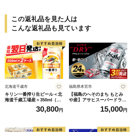
027】
この返礼品を見た人は
こんな返礼品も見ています
北海道千歳市
福島県本宮市
キリン一番搾り生ビール＜北
【福島のへそのまち もとみ
海道千歳工場産＞350ml（24
や産】アサヒスーパードライ
本） 2ケース
350ml×24本 合計8.4L 1ケー
30,800
15,000
円
円
ス アルコール度数5% 缶ビー
ル お酒 ビール アサヒ スーパ
ードライ super dry 24缶 辛
口 送料無料 カメイ 本宮市