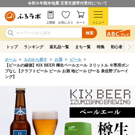
令和８年熊本地震 災害支援寄付受付について
上限額
お気に入り
カート
メニュー
検索
トップ
ランキング
返礼品一覧
まち一覧
特集
初心者ガイド
ホーム
ものから探す
お酒
ビール
【ビールの縁側】KIX BEER 樽生ペールエール ３リットル ※専用ポン
プなし【クラフトビール ビール お酒 地ビール びーる 泉佐野ブルーイ
ング】