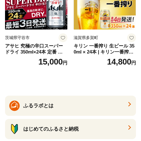
ク ソーダ ジントニック 】
茨城県守谷市
滋賀県多賀町
アサヒ 究極の辛口スーパー
キリン 一番搾り 生ビール 35
ドライ 350ml×24本 定番 ビー
0ml × 24本 | キリン一番搾り
ル 缶ビール 酒 お酒 アルコー
キリンビール 一番搾り ビー
15,000
14,800
円
円
ル 辛口
ル 24缶 きりんいちばんしぼ
り キリン一番搾り びーる 1
ケース 24缶 24本 キリン一番
搾り KIRIN きりん 麒麟 キリ
ン一番搾り いちばんしぼり
キリン一番搾り 父の日 ちち
の日
ふるラボとは
はじめてのふるさと納税