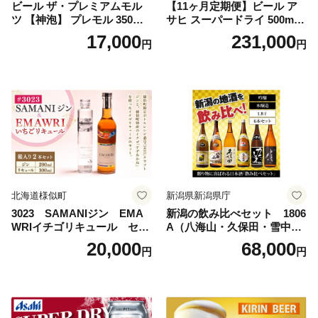
ビール ザ・プレミアムモル
【11ヶ月定期便】ビール ア
ツ 【神泡】 プレモル 350ml
サヒ スーパードライ 500ml 2
× 24本 サントリー〈天然水の
4本 1ケース×11ヶ月 | アサヒ
17,000
231,000
円
円
ビール工場〉群馬※沖縄・離
ビール 究極の辛口 酒 お酒 ア
島地域へのお届け不可
ルコール 生ビール Asahi ア
サヒビール スーパードライ s
uper dry 11回 缶ビール 缶 ギ
フト 内祝い 茨城県守谷市 送
料無料
北海道様似町
新潟県新潟県庁
3023 SAMANIジン EMA
新潟の飲み比べセット 1806
WRIイチゴリキュール セッ
A（八海山・久保田・雪中
ト（箱入り）【大人の味 酒
梅・越乃寒梅・かたふね・千
20,000
68,000
円
円
お酒 洋酒 スピリッツ クラフ
代の光）
トジン 国産 sake SAKE gin
GIN liqueur LIQUEUR お酒
セット 詰め合わせ カクテル
ソーダ割り アルコール ロッ