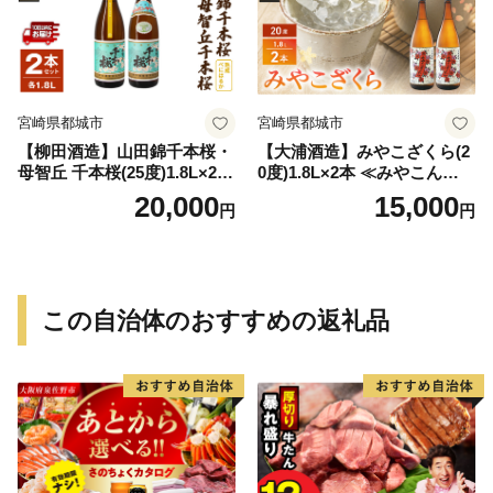
宮崎県都城市
宮崎県都城市
【柳田酒造】山田錦千本桜・
【大浦酒造】みやこざくら(2
母智丘 千本桜(25度)1.8L×2本
0度)1.8L×2本 ≪みやこんじょ
≪みやこんじょ特急便≫_AC
特急便≫_MJ-0771
20,000
15,000
円
円
-0751
この自治体のおすすめの返礼品