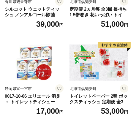
香川県観音寺市
北海道倶知安町
シルコット ウェットティッ
定期便 2ヵ月毎 全3回 長持ち
シュ ノンアルコール除菌詰
1.5倍巻き 花いっぱい トイレ
替（43枚×3P）×24袋 日用品
ットペーパー ダブル 45ｍ 計
39,000
51,000
円
円
おもちゃ 拭き取り 手拭き 外
72ロール 全18種 花柄 プリン
出時 お出かけ時 食事前 緑茶
ト ハーブ 香り付き 日本製 ま
カテキン配合
とめ買い 防災 常備品 ペーパ
ー 消耗品 備蓄 送料無料 北海
道 倶知安町 日用品
静岡県富士宮市
北海道倶知安町
0017-10-06 エリエール 消臭
トイレットペーパー 2種 ボッ
＋ トイレットティシュー し
クスティッシュ 定期便 全3
っかり香るフレッシュクリア
回 日本製 まとめ買い 防災
17,000
53,000
円
円
の香り ダブル 12ロール×6パ
常備品 日用雑貨 消耗品 生活
ック 72ロール 25m トイレ
必需品 大容量 備蓄 リサイク
ットペーパー パルプ100％ 消
ル ティッシュ ペーパー まと
臭 防臭 日用品 消耗品 備蓄
め買い 雑貨 倶知安町