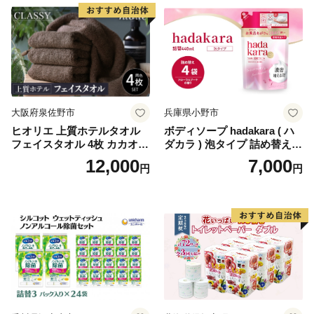
蓄 防災 エコ 消耗品 生活雑貨
生活用品 無香料 トイレット
ペーパー ダブル といれっと
ぺーぱー トイレ クレシア ト
イレットペーパー [BDBH002
-1]
大阪府泉佐野市
兵庫県小野市
ヒオリエ 上質ホテルタオル
ボディソープ hadakara ( ハ
フェイスタオル 4枚 カカオ
ダカラ ) 泡タイプ 詰め替え 4
【タオル 泉州タオル 吸水 普
40ml×4袋 ボディーソープ 泡
12,000
7,000
円
円
段使い 無地 シンプル 日用品
ボディソープ 泡 日用品 消耗
ふわふわ ふかふか 家族 たお
品 バス用品 大容量 いい 匂い
る 一人暮らし】
ボディ 保湿 LION ライオン
泡石鹸 石鹸 兵庫 兵庫県 小野
市