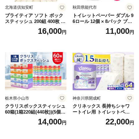
北海道倶知安町
秋田県能代市
ブライティア ソフト ボック
トイレットペーパー ダブル 9
スティッシュ 200組 400枚 60
6ロール 12個 × 8パック ブラ
箱 日本製 まとめ買い ティッ
ンカ 再生紙 100％ 芯あり 日
16,000
11,000
円
円
シュ リサイクル 長持 防災 常
用品 消耗品 無香料 生活用品
備品 日用雑貨 消耗品 生活必
備蓄 秋田県 能代市 送料無料
需品 備蓄 ペーパー 紙 北海道
《能代製紙》
倶知安町 日用品
栃木県小山市
神奈川県開成町
クラリスボックスティッシュ
クリネックス 長持ちシャワ
60箱(1箱220組(440枚))(5個入
ートイレ用 トイレットペー
り×12セット)【1256759】
パー（ダブル）64ロール(8ロ
14,000
22,000
円
円
ール×8パック) 開成町 トイレ
ットペーパーダブル 日用品
国産 新生活 ダブル SDGs 備