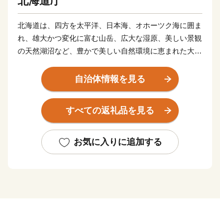
北海道庁
北海道は、四方を太平洋、日本海、オホーツク海に囲ま
れ、雄大かつ変化に富む山岳、広大な湿原、美しい景観
の天然湖沼など、豊かで美しい自然環境に恵まれた大地
です。
温帯気候の北限であると同時に、亜寒帯気候の南限に位
自治体情報を見る
置し、年間の平均気温は６～10℃程度、平均降水量は
700～1,700mm程度と、冷涼低湿で梅雨や台風の影響も
すべての返礼品を見る
ほとんどありません。
花が一斉に咲き乱れる春。ラベンダーやライラックの花
が咲くさわやかな夏。川にサケが遡上し、山々が赤や黄
お気に入りに追加する
に染まる紅葉の秋。そして、スキー、スケート、スノー
ボードなどのウインタースポーツが楽しめる冬と、四季
の移り変わりがはっきりとし、多彩な表情を見せてくれ
ます。
この四季折々の自然の恵みを背景とした、風光明媚な景
色や体験型・滞在型の観光、海や大地の新鮮で豊富な素