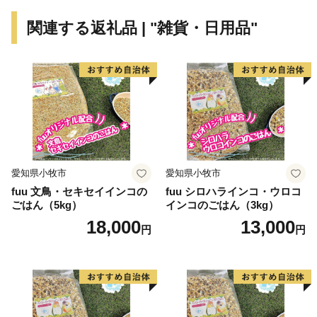
材を生かした安全で美味しい食も北海道の大きな魅力で
関連する返礼品 | "雑貨・日用品"
す。
また、本州と比べると歴史が浅く、伝統的な文化や芸能
が少ないと思われがちな北海道ですが、道内にはアイヌ
の人々によって保存・伝承されてきた古式舞踊や本州か
らの移住者によって伝えられた民俗芸能や祭りなど、特
有の歴史・文化が数多く残っています。
こうした本道ならではの独自性とその魅力を活かしなが
ら、幅広い方々と力を合わせて、「輝きつづける北海
愛知県小牧市
愛知県小牧市
道」を目指した取組を進めておりますので、ふるさと納
fuu 文鳥・セキセイインコの
fuu シロハラインコ・ウロコ
税を通じて北海道を応援していただけますようお願いい
ごはん（5kg）
インコのごはん（3kg）
たします。
18,000
13,000
円
円