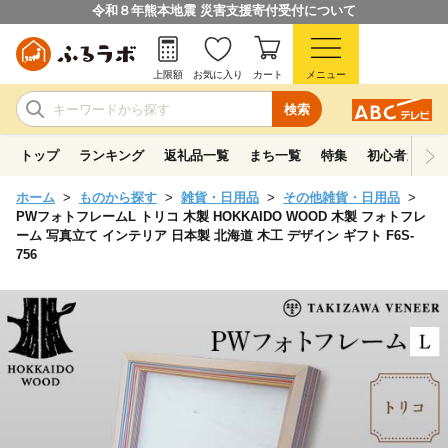
令和８年熊本地震 災害支援寄付受付について
上限額
お気に入り
カート
メニュー
検索
トップ
ランキング
返礼品一覧
まち一覧
特集
初心者ガイド
ホーム
ものから探す
雑貨・日用品
その他雑貨・日用品
PWフォトフレームL トリコ 木製 HOKKAIDO WOOD 木製 フォトフレ
ーム 写真立て インテリア 日本製 北海道 木工 デザイン ギフト F6S-
756