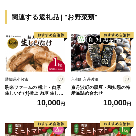
関連する返礼品 | "お野菜類"
愛知県小牧市
京都府京丹波町
駒来ファームの 極上・肉厚
京丹波町の黒豆・和知黒の特
生しいたけ[極上 肉厚 生しい
産品詰め合わせ
たけ 生シイタケ 生椎茸 安心
10,000
10,000
円
円
安全 国産 採れたて 新鮮 きの
こ 野菜]