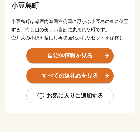
小豆島町
小豆島町は瀬戸内海国立公園に浮かぶ小豆島の東に位置
する、海と山の美しい自然に恵まれた町です。
壺井栄の小説を基にし再映画化されたセットを保存した
二十四の瞳映画村、日本三大渓谷美に数えられる寒霞
渓、18世紀頃より伝承されてきている農村歌舞伎舞台な
自治体情報を見る
ど、数多くの観光スポットを有しています。
醤油、佃煮、そうめんなどの伝統産業、日本におけるオ
すべての返礼品を見る
リーブ発祥の地、小豆島でつくられるオリーブオイルな
ど、食と文化と歴史が交差する魅力あふれる町です。
お気に入りに追加する