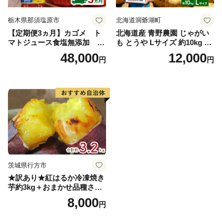
栃木県那須塩原市
北海道洞爺湖町
【定期便3ヵ月】カゴメ ト
北海道産 青野農園 じゃがい
マトジュース食塩無添加 72
も とうや Lサイズ 約10kg 20
0ml PET×15本 1ケース 毎月
26年10月初旬～12月下旬頃お
48,000
12,000
円
円
届く 3ヵ月 3回コース ns001-
届け 先行予約 北海道 ジャガ
005 【 KAGOME 野菜ジュー
イモ トウヤ 馬鈴薯 ポテト 芋
ス 】
いも イモ 黄色 旬 野菜 農作
物 産地直送 お取り寄せ 国産
茨城県行方市
★訳あり★紅はるか冷凍焼き
芋約3kg＋おまかせ品種さつ
まいも 合計約3.2kg｜さつ
8,000
円
まいも サツマイモ さつま芋
焼き芋 やきいも 冷凍 冷凍焼