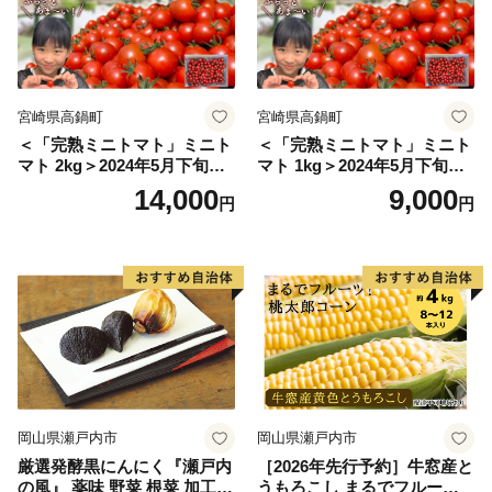
宮崎県高鍋町
宮崎県高鍋町
＜「完熟ミニトマト」ミニト
＜「完熟ミニトマト」ミニト
マト 2kg＞2024年5月下旬迄
マト 1kg＞2024年5月下旬迄
に順次出荷 野菜ソムリエサ
に順次出荷 野菜ソムリエサ
14,000
9,000
円
円
ミット アルル・リリカ共に
ミット アルル・リリカ共に
銀賞受賞！！(2023年11月開
銀賞受賞！！(2023年11月開
催)1回食べてみらんね？宮崎
催)1回食べてみらんね？宮崎
県 高鍋町産 産地直送 有機肥
県 高鍋町産 産地直送 有機肥
料使用 高糖度 西森農園
料使用 高糖度 西森農園
岡山県瀬戸内市
岡山県瀬戸内市
厳選発酵黒にんにく『瀬戸内
［2026年先行予約］牛窓産と
の風』 薬味 野菜 根菜 加工食
うもろこし まるでフルー