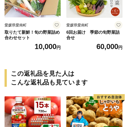
ツ 国産 糖度 産地直送 農家直
送 数量限定 21000円 愛媛 愛
南 ミッチーのおみかん畑
愛媛県愛南町
愛媛県愛南町
取りたて新鮮！旬の野菜詰め
6回お届け 季節の旬野菜詰
合わせセット
合せ
10,000
60,000
円
円
この返礼品を見た人は
こんな返礼品も見ています