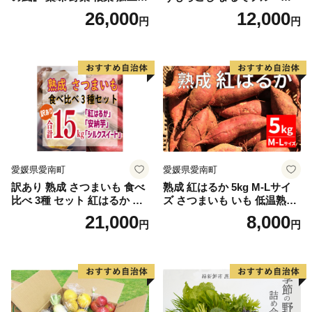
品
ツ！最高糖度25度超え 生で
26,000
12,000
円
円
甘い、茹でて美味い！ 黄色
とうもろこし 「桃太郎コー
ン」約4kg（8〜12本入り）
野菜
愛媛県愛南町
愛媛県愛南町
訳あり 熟成 さつまいも 食べ
熟成 紅はるか 5kg M-Lサイ
比べ 3種 セット 紅はるか 安
ズ さつまいも いも 低温熟成
納芋 シルクスイート 合計 15
完全熟成収穫 甘い 糖度 焼き
21,000
8,000
円
円
kg サイズ混合 サツマイモ 焼
芋 やきいも スイートポテト
き芋 干し芋 丸干し 冷凍焼き
おやつ 高糖度 料理 国産 愛媛
芋 冷やし焼き芋 やきいも 蜜
県 愛南町 青果市場
芋 ほしいも スイートポテト
いも天 サイズミックス 甘い
ねっとり 生芋 新芋 あんのう
いも 甘藷 べにはるか スイー