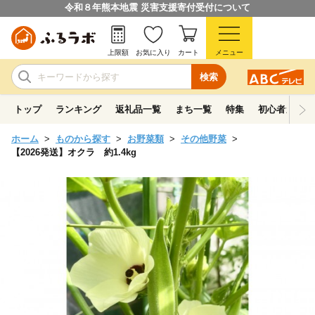
令和８年熊本地震 災害支援寄付受付について
上限額
お気に入り
カート
メニュー
検索
トップ
ランキング
返礼品一覧
まち一覧
特集
初心者ガイド
ホーム
ものから探す
お野菜類
その他野菜
【2026発送】オクラ 約1.4kg