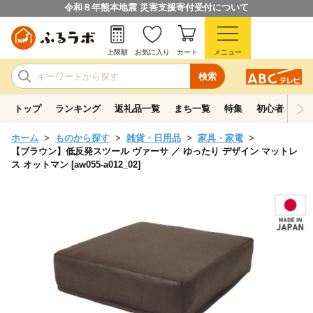
令和８年熊本地震 災害支援寄付受付について
上限額
お気に入り
カート
メニュー
検索
トップ
ランキング
返礼品一覧
まち一覧
特集
初心者ガイド
ホーム
ものから探す
雑貨・日用品
家具・家電
【ブラウン】低反発スツール ヴァーサ ／ ゆったり デザイン マットレ
ス オットマン [aw055-a012_02]