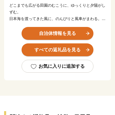
どこまでも広がる田園のむこうに、ゆっくりと夕陽がし
ずむ。
日本海を渡ってきた風に、のんびりと風車がまわる。
あぁ、おもえば「贅沢」な景色かもしれない。
自治体情報を見る
食卓にはいつも、海の幸、山の幸、里のめぐみ。
こんやのお風呂は、どの温泉にしようかな。
すべての返礼品を見る
あぁ、これって「贅沢」な暮らしかもしれない。
おはよう。いい天気やの。気ぃつけて、行ってきねの。
お気に入りに追加する
みんなが声をかけあって、みんながみんなを思いあって
いる。
これがあわらの普通で「ふだん」だけど、
よそから見たらとても豊かで「贅沢」かもしれない。
みなさん、あわららしい贅沢を見つけてください。
そして、どうぞ感じてみてください。