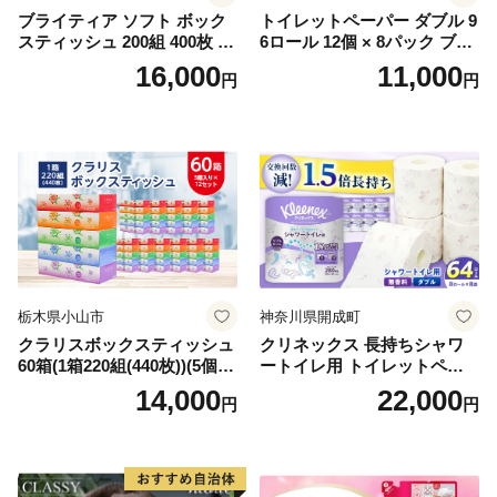
ブライティア ソフト ボック
トイレットペーパー ダブル 9
スティッシュ 200組 400枚 60
6ロール 12個 × 8パック ブラ
箱 日本製 まとめ買い ティッ
ンカ 再生紙 100％ 芯あり 日
16,000
11,000
円
円
シュ リサイクル 長持 防災 常
用品 消耗品 無香料 生活用品
備品 日用雑貨 消耗品 生活必
備蓄 秋田県 能代市 送料無料
需品 備蓄 ペーパー 紙 北海道
《能代製紙》
倶知安町 日用品
栃木県小山市
神奈川県開成町
クラリスボックスティッシュ
クリネックス 長持ちシャワ
60箱(1箱220組(440枚))(5個入
ートイレ用 トイレットペー
り×12セット)【1256759】
パー（ダブル）64ロール(8ロ
14,000
22,000
円
円
ール×8パック) 開成町 トイレ
ットペーパーダブル 日用品
国産 新生活 ダブル SDGs 備
蓄 防災 エコ 消耗品 生活雑貨
生活用品 無香料 トイレット