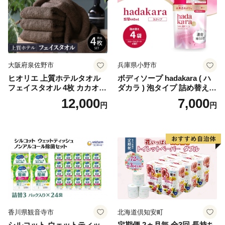
ペーパー ダブル といれっと
ぺーぱー トイレ クレシア ト
イレットペーパー [BDBH002
-1]
大阪府泉佐野市
兵庫県小野市
ヒオリエ 上質ホテルタオル
ボディソープ hadakara ( ハ
フェイスタオル 4枚 カカオ
ダカラ ) 泡タイプ 詰め替え 4
【タオル 泉州タオル 吸水 普
40ml×4袋 ボディーソープ 泡
12,000
7,000
円
円
段使い 無地 シンプル 日用品
ボディソープ 泡 日用品 消耗
ふわふわ ふかふか 家族 たお
品 バス用品 大容量 いい 匂い
る 一人暮らし】
ボディ 保湿 LION ライオン
泡石鹸 石鹸 兵庫 兵庫県 小野
市
香川県観音寺市
北海道倶知安町
シルコット ウェットティッ
定期便 2ヵ月毎 全3回 長持ち