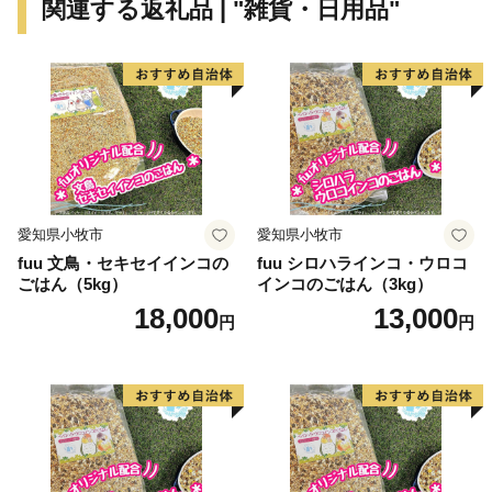
関連する返礼品 | "雑貨・日用品"
ここはあわら市、幸福な福井県にあるちょっと贅沢なま
ちです。
〈プライバシーポリシー（個人情報保護方針）につい
て〉
お客様からいただいた個人情報は、あわら市が責任をも
って管理し、関係法令で定められた場合を除き、第三者
愛知県小牧市
愛知県小牧市
に譲渡したり、提供したりすることはございません。な
fuu 文鳥・セキセイインコの
fuu シロハラインコ・ウロコ
お、お客様からいただいた個人情報は、商品の発送、事
ごはん（5kg）
インコのごはん（3kg）
務連絡、いただいたふるさと納税の使い道に関する報
18,000
13,000
円
円
告、あわら市が主催・出展するふるさと納税関連イベン
ト情報の提供及びあわら市のふるさと納税に関する情報
提供のために使用させていただき、その手段として、電
子メールの配信やパンフレット等の資料の郵送をさせて
いただくことがあります。
御不明な点や、電子メールの配信又は資料の郵送停止等