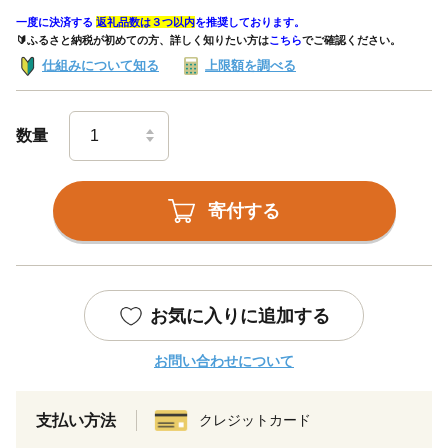
一度に決済する
返礼品数は３つ以内
を推奨しております。
🔰ふるさと納税が初めての方、詳しく知りたい方は
こちら
でご確認ください。
仕組みについて知る
上限額を調べる
数量
寄付する
お気に入りに追加する
お問い合わせについて
支払い方法
クレジットカード