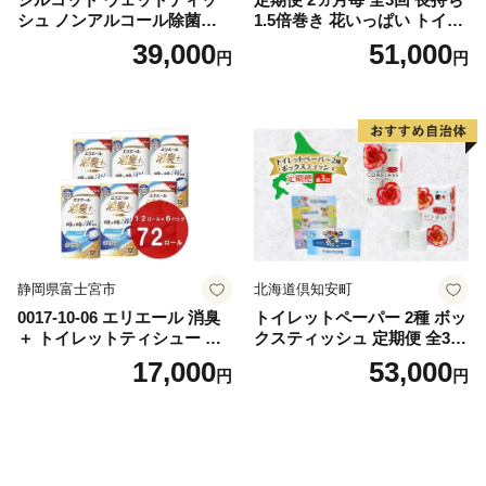
シュ ノンアルコール除菌詰
1.5倍巻き 花いっぱい トイレ
替（43枚×3P）×24袋 日用品
ットペーパー ダブル 45ｍ 計
39,000
51,000
円
円
おもちゃ 拭き取り 手拭き 外
72ロール 全18種 花柄 プリン
出時 お出かけ時 食事前 緑茶
ト ハーブ 香り付き 日本製 ま
カテキン配合
とめ買い 防災 常備品 ペーパ
ー 消耗品 備蓄 送料無料 北海
道 倶知安町 日用品
静岡県富士宮市
北海道倶知安町
0017-10-06 エリエール 消臭
トイレットペーパー 2種 ボッ
＋ トイレットティシュー し
クスティッシュ 定期便 全3
っかり香るフレッシュクリア
回 日本製 まとめ買い 防災
17,000
53,000
円
円
の香り ダブル 12ロール×6パ
常備品 日用雑貨 消耗品 生活
ック 72ロール 25m トイレ
必需品 大容量 備蓄 リサイク
ットペーパー パルプ100％ 消
ル ティッシュ ペーパー まと
臭 防臭 日用品 消耗品 備蓄
め買い 雑貨 倶知安町