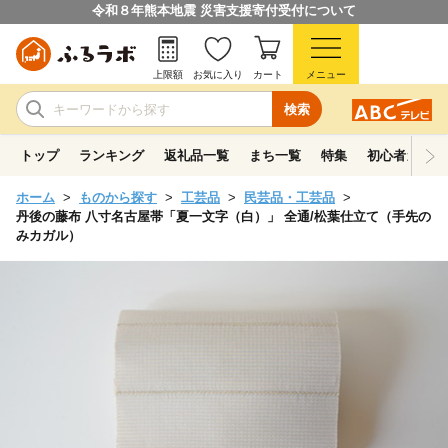
令和８年熊本地震 災害支援寄付受付について
上限額
お気に入り
カート
メニュー
検索
トップ
ランキング
返礼品一覧
まち一覧
特集
初心者ガイド
ホーム
ものから探す
工芸品
民芸品・工芸品
丹後の藤布 八寸名古屋帯「夏一文字（白）」 全通/松葉仕立て（手先の
みカガル）