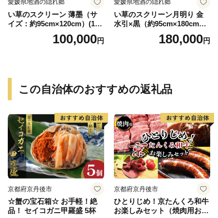
愛媛県地酒の隠れ郷
愛媛県地酒の隠れ郷
い草のスクリーン 薄墨（サ
い草のスクリーン月明り 金
イズ：約95cm×120cm）(14
水引×黒（約95cm×180cm）
6)
(147)
100,000
180,000
円
円
この自治体のおすすめの返礼品
京都府京丹後市
京都府京丹後市
☆蟹の宝石箱☆ お手軽！絶
ひとりじめ！京たんくろ和牛
品！ セイコガニ甲羅盛 5杯
お楽しみセット（焼肉用お