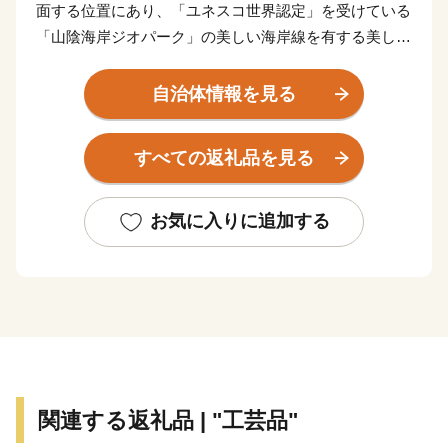
面する位置にあり、「ユネスコ世界認定」を受けている
「山陰海岸ジオパーク」の美しい海岸線を有する美しい
まちです。また、伝統的な絹織物である「丹後ちりめ
ん」発祥の地でもあり、絹織物の生産量は日本一を誇り
自治体情報を見る
ます。
すべての返礼品を見る
★ABCテレビのニュース情報番組「news おかえり」
で、◆株式会社 橘商店の京丹後の地元魚屋が作ったお
任せ干物セット が紹介されました！
お気に入りに追加する
👉お任せ干物セット
★ほかにも魅力的な返礼品がたくさん‼
👉丹後ちりめんの「絹100％ゴシゴシタオル」と丹後の
海のお塩「タンゴブルーソルト」
👉有機JAS認証米「おおきに大地米」
関連する返礼品 | "工芸品"