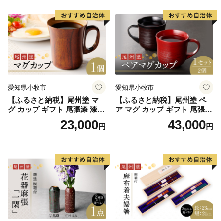
愛知県小牧市
愛知県小牧市
【ふるさと納税】尾州塗 マ
【ふるさと納税】尾州塗 ペ
グ カップ ギフト 尾張漆 漆
ア マグ カップ ギフト 尾張漆
漆器 漆器工芸 工芸品 芸術性
漆 漆器 漆器工芸 工芸品 芸術
23,000
43,000
円
円
実用性 抗菌性 美味しく安全
性 実用性 抗菌性 美味しく安
な食事 手作り 贈答用 くつろ
全な食事 手作り 贈答用 くつ
ぎ おうち時間 プレゼント 抗
ろぎ おうち時間 プレゼント
ウイルス効果 お取り寄せ 愛
抗ウイルス効果 お取り寄せ
知県 小牧市 送料無料
愛知県 小牧市 送料無料