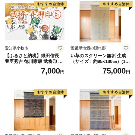
牧市 お取り寄せ 送料無料
愛知県 小牧市 お取り寄せ 送
料無料
愛知県小牧市
愛媛県地酒の隠れ郷
【ふるさと納税】織田信長
い草のスクリーン無垢 生成
豊臣秀吉 徳川家康 武将印 花
（サイズ：約95×180㎝）(14
押印 6枚 セット イラスト 戦
3)
7,000
75,000
円
円
国 武将 小牧山城 墨絵 龍画師
書道アーティスト 池谷公智
渾身の一作 作品 雑貨 工芸品
グッズ 愛知県 小牧市 お取り
寄せ 送料無料