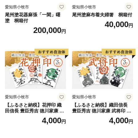
愛知県小牧市
愛知県小牧市
尾州塗花器麻張「一閑」曙
尾州塗麻布着夫婦箸 桐箱付
塗 桐箱付
40,000
円
200,000
円
愛知県小牧市
愛知県小牧市
【ふるさと納税】花押印 織
【ふるさと納税】織田信長
田信長 豊臣秀吉 徳川家康 3
豊臣秀吉 徳川家康 武将印 3
枚 セット 戦国 武将 小牧山城
枚 セット イラスト 戦国 武将
4,000
4,000
円
円
墨絵 龍画師 書道アーティス
小牧山城 墨絵 龍画師 書道ア
ト 池谷公智 渾身の一作 作品
ーティスト 池谷公智 渾身の
雑貨 工芸品 グッズ 愛知県 小
一作 作品 雑貨 工芸品 グッズ