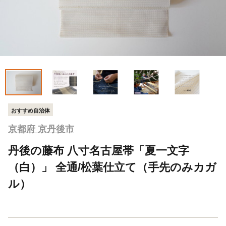
おすすめ自治体
京都府 京丹後市
丹後の藤布 八寸名古屋帯「夏一文字
（白）」 全通/松葉仕立て（手先のみカガ
ル）