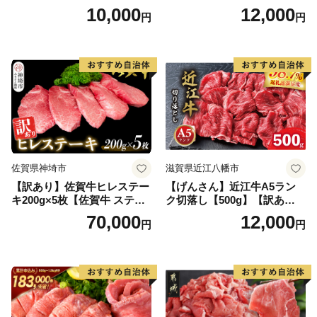
【B-1098-AS】
2.6kg(120g×22個)【佐賀牛
10,000
12,000
円
円
黒毛和牛 ブランド牛 九州 ハ
ンバーグ 牛肉 豚肉 国産 お弁
当 おかず 惣菜 おすすめ 人
気】(H083106)
佐賀県神埼市
滋賀県近江八幡市
【訳あり】佐賀牛ヒレステー
【げんさん】近江牛A5ラン
キ200g×5枚【佐賀牛 ステー
ク切落し【500g】【訳あり】
キ ブランド肉 ヒレ肉 フィレ
【DG12W】
70,000
12,000
円
円
肉 ジューシー ヘルシー】(H0
65175)