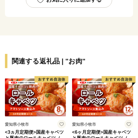
多大なご迷惑とご不便をおかけしておりますことを、心
よりお詫び申し上げます。​
配送網の復旧が確認され次第、順次発送を再開いたしま
す。お届けまで今しばらくお待ちくださいますよう、何
卒ご理解を賜りますようお願い申し上げます。​
また、このたび多くの皆様から温かいご心配とご支援の
お声をいただきましたことに、心より感謝申し上げま
関連する返礼品 | "お肉"
す。​
玉東町には緑があふれ、自然の力がいっぱいです。 誰
もが夢を育める、住みよい町づくりを進めています。
玉東町は熊本県北部に位置する自然に恵まれた町です。
西南戦争の遺跡が町中にあり、内7ヶ所が国の史跡に指
愛知県小牧市
愛知県小牧市
定されています。 基幹産業である農業は、市場で評価
<3ヵ月定期便>国産キャベツ
<6ヶ月定期便>国産キャベツ
の高いみかんや梨、スイカのほか、スモモの1種である
と豚肉のロールキャベツ（4P
と豚肉のロールキャベツ（6P