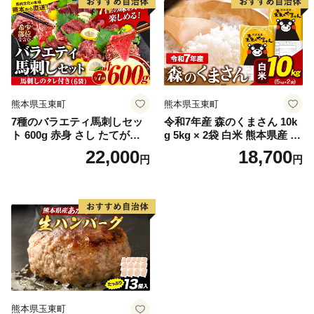
荷》 肉 絶品 牛肉よりヘルシ
ー 馬肉 予約 小分け 平成27年
28年 農林水産大臣賞受賞 熊
本県玉東町 肉 絶品 牛肉より
ヘルシー 馬肉 予約 小分け 平
成27年28年 農林水産大臣賞
受賞 熊本県玉東町
熊本県玉東町
熊本県玉東町
7種のバラエティ馬刺しセッ
令和7年産 森のくまさん 10k
ト 600g 赤身 さし たてがみ
g 5kg × 2袋 白米 熊本県産 単
コーネ 馬トロ7種のバラエテ
一原料米 森くま《7-14日以内
22,000
18,700
円
円
ィ馬刺しセット 600g《2027
に出荷予定(土日祝除く)》送
年1月上旬-3月末頃出荷》赤
料無料
身 さし たてがみ コーネ 馬ト
ロ 馬ひも レバー ハツ 国産
熊本肥育 冷凍 生食用 肉 絶品
牛肉よりヘルシー 馬肉 熊本
県玉東町 送料無料 馬ひも レ
バー ハツ 国産 熊本肥育 冷凍
生食用 肉 絶品 馬肉 熊本県玉
東町 送料無料
熊本県玉東町