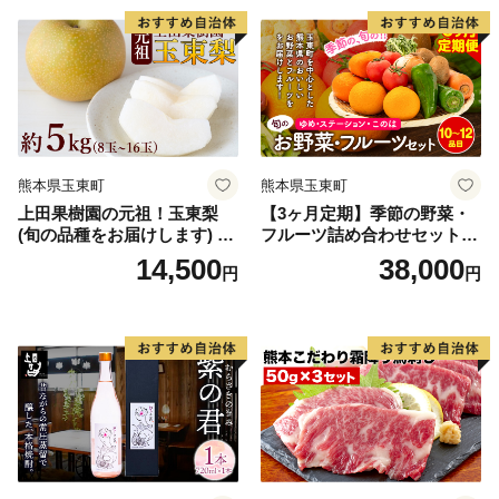
熊本県玉東町
熊本県玉東町
上田果樹園の元祖！玉東梨
【3ヶ月定期】季節の野菜・
(旬の品種をお届けします) 約
フルーツ詰め合わせセット 1
5kg(8玉-16玉) 熊本県玉名郡
0〜12品目 《お申込み月の翌
14,500
38,000
円
円
玉東町 なし 果物 スイーツ デ
月から出荷開始》ゆめ・ステ
ザート 《7月下旬-9月下旬頃
ーション・このは 旬の野
出荷》
菜・フルーツ 果物 キャベツ
じゃがいも にんじん トマト
大根 みかん 柑橘 梨 すいか
メロン 桃st-p