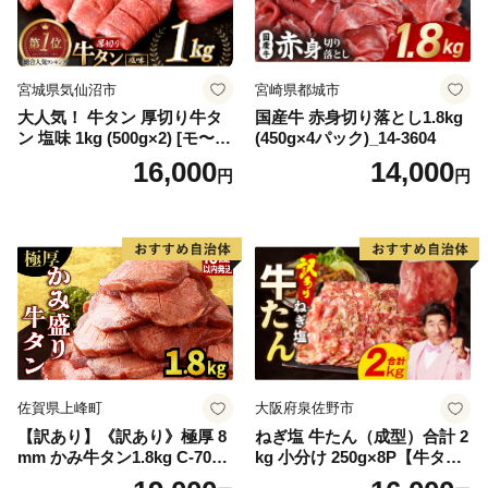
宮城県気仙沼市
宮崎県都城市
大人気！ 牛タン 厚切り牛タ
国産牛 赤身切り落とし1.8kg
ン 塩味 1kg (500g×2) [モ〜ラ
(450g×4パック)_14-3604
ンド 宮城県 気仙沼市 205646
16,000
14,000
円
円
60] 肉 牛肉 精肉 牛たん 牛タ
ン塩 牛たん塩 冷凍 焼肉 BB
Q アウトドア バーベキュー
厚切り タン
佐賀県上峰町
大阪府泉佐野市
【訳あり】《訳あり》極厚 8
ねぎ塩 牛たん（成型）合計 2
mm かみ牛タン1.8kg C-709-
kg 小分け 250g×8P【牛タン
AS
牛肉 焼肉用 薄切り 訳あり サ