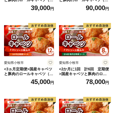
ハニーローザが全国一の栽培面積を誇り、その加工品で
入り）
入り）
39,000
90,000
円
円
ある“ハニーローザアイスクリーム”は熊本県優良新商品
表彰事業で最高の金賞を受賞しました。いただきました
ご寄附は、玉東町を「もっと応援したい!」と思ってい
ただけるような活用をしていきます。
◎返礼品の内容・お届け先・お届け時期等ふるさと納税
愛知県小牧市
愛知県小牧市
全般についてのお問合せ
<3ヵ月定期便>国産キャベツ
<2か月に1回 計6回 定期便
株式会社ローカル
と豚肉のロールキャベツ（6P
>国産キャベツと豚肉のロー
E-mail：gyokuto@lo-cal.co.jp
入り）
ルキャベツ（4P入り）
45,000
78,000
円
円
TEL：096-288-5620 FAX：096-245-6158
平日：10:00～18:00
※土日祝はお休みをいただいております。
※土日祝祭日にいただいたメールへの回答は翌営業日以
降となりますので、ご了承ください。