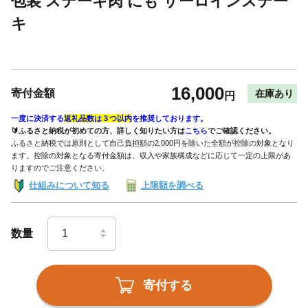
包装 ステーキ肉 にも サーロインステー
キ
16,000
寄付金額
在庫あり
円
一度に決済する
返礼品数は３つ以内
を推奨しております。
🔰ふるさと納税が初めての方、詳しく知りたい方は
こちら
でご確認ください。
ふるさと納税では原則として自己負担額の2,000円を除いた全額が控除の対象となり
ます。控除の対象となる寄付金額は、収入や家族構成などに応じて一定の上限があ
りますのでご注意ください。
仕組みについて知る
上限額を調べる
数量
寄付する