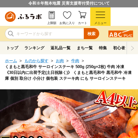
令和８年熊本地震 災害支援寄付受付について
上限額
お気に入り
カート
メニュー
検索
トップ
ランキング
返礼品一覧
まち一覧
特集
初心者ガイド
ホーム
ものから探す
お肉
牛肉
くまもと黒毛和牛 サーロインステーキ 500g (250g×2枚) 牛肉 冷凍
《30日以内に出荷予定(土日祝除く)》 くまもと黒毛和牛 黒毛和牛 冷凍
庫 個別 取分け 小分け 個包装 ステーキ肉 にも サーロインステーキ