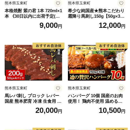
熊本県玉東町
熊本県玉東町
本格焼酎 紫の君 1本 720ml×1
希少な純国産★熊本こだわり
本 《30日以内に出荷予定(土
霜降り馬刺し150g【50g×3セ
日祝除く)》そば是上々吉 酒
ット】馬刺しのタレ(10ml×2
9,000
12,000
円
円
や上々吉 紫芋使用（玉東町
袋)《2027年1月上旬-3月末頃
産含む）
出荷》熊本県 玉名郡 玉東町
馬刺し 国産 霜降り 送料無料
肉 タレ付き
熊本県玉東町
熊本県玉東町
馬レバ刺し ブロック レバー
ハンバーグ 10個 国産のお肉
国産 熊本肥育 冷凍 生食用 た
使用！ 鶏肉不使用 温めるだ
れ付き(10ml×2袋) 50g×4パッ
け 「通の贅沢ハンバーグ」3
20,000
10,500
円
円
ク 馬レバ刺し ブロック レバ
種ソース食べ比べ《7-14日以
ー 国産 熊本肥育 冷凍 生食用
内に出荷予定(土日祝除く)》
たれ付き(10ml×2袋) 50g×4パ
牛 訳あり 小分け 早く届く
ック《10月上旬-12月末頃出