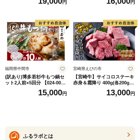
19,000
16,000
円
円
イズ不揃い】
福岡県中間市
宮崎県えびの市
(訳あり)博多若杉牛もつ鍋セ
【宮崎牛】サイコロステーキ
ット2人前×5回分 【024-002
赤身＆霜降り 400g(各200g×
7】
１P 計2P) 真空パック 冷凍
15,000
13,000
円
円
ふるラボとは