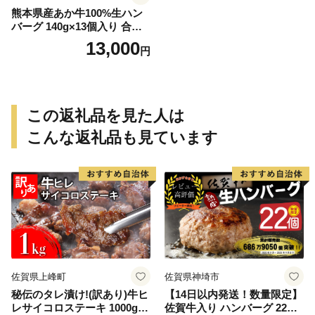
熊本県産あか牛100%生ハン
バーグ 140g×13個入り 合計1
820g 1.82kg以上《30日以内
13,000
円
に出荷予定(土日祝除く)》熊
本県産あか牛 バイキングベ
ーカリー 冷凍
この返礼品を見た人は
こんな返礼品も見ています
佐賀県上峰町
佐賀県神埼市
秘伝のタレ漬け!(訳あり)牛ヒ
【14日以内発送！数量限定】
レサイコロステーキ 1000g
佐賀牛入り ハンバーグ 22個