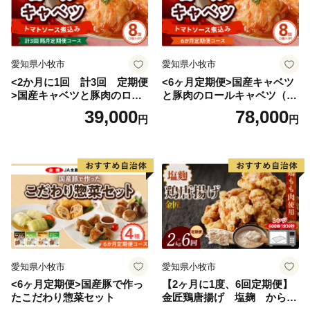
◎受領証明書の発行やワンストップ特例申請の受付状況
等のお問い合わせ
玉東町コールセンター（事務委託先）
愛知県小牧市
愛知県小牧市
営業時間：月曜から金曜（祝日除く）午前9時から午後5
<2か月に1回 計3回 定期便
<6ヶ月定期便>国産キャベツ
>国産キャベツと豚肉のロー
と豚肉のロールキャベツ（4P
時15分
ルキャベツ（4P入り）
入り）
39,000
78,000
E-mail：gyokuto@do-furusato.jp
円
円
TEL：050-3000-4092
愛知県小牧市
愛知県小牧市
<6ヶ月定期便>国産豚で作っ
【2ヶ月に1度、6回定期便】
たこだわり惣菜セット
金匠鶏唐揚げ 塩麹 からあ