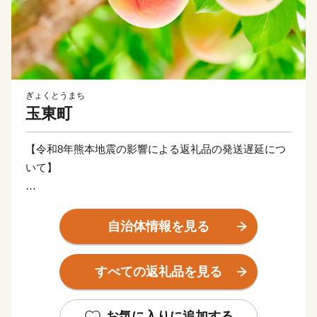
ぎょくとうまち
玉東町
【令和8年熊本地震の影響による返礼品の発送遅延につ
いて】​
このたびの令和8年7月28日に発生した「令和8年熊本地
震」の影響により、交通網の寸断や安全確認が必要とな
自治体情報を見る
っているため、配送業者による集荷・配送が一時停止し
ております。​
すべての返礼品を見る
そのため、返礼品のお届けに通常よりもお時間をいただ
く場合がございます。​
返礼品を楽しみにお待ちいただいている寄附者様には、
お気に入りに追加する