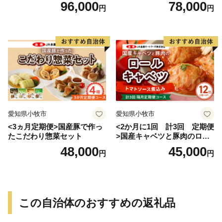
げ
96,000
78,000
円
円
愛知県小牧市
愛知県小牧市
<3ヵ月定期便>国産豚で作っ
<2か月に1回 計3回 定期便
たこだわり惣菜セット
>国産キャベツと豚肉のロー
ルキャベツ（6P入り）
48,000
45,000
円
円
この自治体のおすすめの返礼品