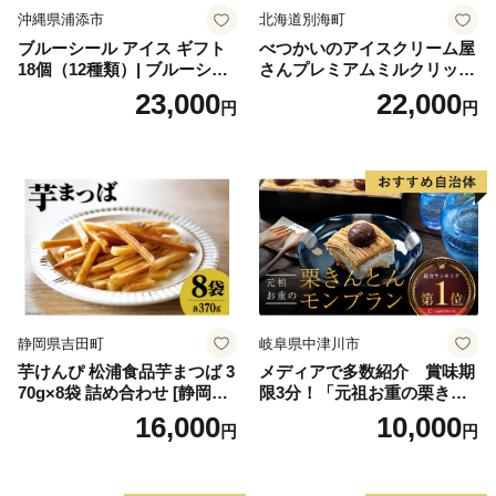
沖縄県浦添市
北海道別海町
ブルーシール アイス ギフト
べつかいのアイスクリーム屋
18個（12種類）| ブルーシー
さんプレミアムミルクリッチ
ルアイス ブルーシールアイ
12個（AP-01）（ 北海道アイ
23,000
22,000
円
円
スクリーム 着日指定可能 送
ス 北海道産アイス アイス ア
料無料 ジェラート 沖縄県 バ
イススイーツ アイスクリー
ースデー 贈り物 プレゼント
ム 北海道産アイスクリーム
誕生日 カップ 詰め合わせ バ
道産アイス 道産アイスクリ
ラエティ | バニラ チョコレー
ーム ギフト 詰合せ 詰め合わ
ト ストロベリー ピスタチオ
せ ふるさと納税 ）
バニラ＆クッキー ウベ 沖縄
紅イモ 塩ちんすこう 沖縄シ
ークヮーサー 沖縄黒糖 琉球
ロイヤルミルクティ 沖縄パ
イン
静岡県吉田町
岐阜県中津川市
芋けんぴ 松浦食品芋まつば 3
メディアで多数紹介 賞味期
70g×8袋 詰め合わせ [静岡伊
限3分！「元祖お重の栗きん
勢丹(松浦食品) 静岡県 吉田町
とんモンブラン」 【未来の
16,000
10,000
円
円
22424274] 芋ケンピ セット
ご褒美】スイーツ 栗 モンブ
小袋 個包装 小分け
ラン くりきんとん デザート
ご褒美 お取り寄せ くり お菓