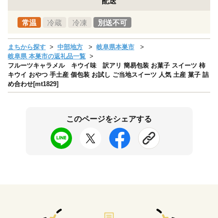
配送
常温
冷蔵
冷凍
別送不可
まちから探す
中部地方
岐阜県本巣市
岐阜県 本巣市の返礼品一覧
フルーツキャラメル キウイ味 訳アリ 簡易包装 お菓子 スイーツ 柿
キウイ おやつ 手土産 個包装 お試し ご当地スイーツ 人気 土産 菓子 詰
め合わせ[mt1829]
このページをシェアする