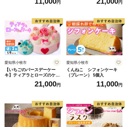
11,000
21,000
円
円
ラメ 常温 愛知県 小牧市 アン
ザート 洋菓子 お取り寄せ 愛
プチベアやぐま
知県 小牧市 送料無料 誕生日
クリスマス お祝い マカロン
デコレーションケーキ ホー
ルケーキ
愛知県小牧市
愛知県小牧市
【いちごのバースデーケー
くんねこ シフォンケーキ
キ】ティアラとローズのケー
（プレーン） 5個入
キ スイーツ デザート 洋菓
21,000
11,000
円
円
子 お取り寄せ 愛知県 小牧市
送料無料 誕生日 クリスマス
お祝い ばら 花 フラワー デコ
レーション ホールケーキ 日
時指定可