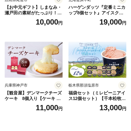
【お中元ギフト】しまなみ・
ハーゲンダッツ『定番ミニカ
瀬戸田の素材がたっぷり！ジ
ップ8個セット』アイスクリ
ェラート8個
ーム アイス スイーツ デザー
10,000
19,000
円
円
ト_H0016-104
兵庫県神戸市
栃木県那須塩原市
【観音屋】デンマークチーズ
福袋セット（ミレピーニアイ
ケーキ 8個入り【ケーキ チ
ス12個セット）【千本松牧
ーズケーキ 人気スイーツ お
場】 ns025-014-12 【デザー
11,000
13,000
円
円
すすめスイーツ 神戸スイー
ト 詰め合わせ ギフト】
ツ 新感覚チーズケーキ おす
すめケーキ 兵庫県 神戸市 D0
910-17】