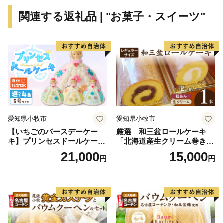
織部流など、先人が培ってきたものが多く残っており、
関連する返礼品 | "お菓子・スイーツ"
本巣市は「心ふれあうまち」として、形だけでなくその
心も受け継いでいます。
愛知県小牧市
愛知県小牧市
【いちごのバースデーケー
厳選 和三盆ロールケーキ
キ】プリンセスドールケーキ
「北海道産生クリーム巻き」
日時指定可 スイーツ デザー
または「北海道産粒あん巻
21,000
15,000
円
円
ト 洋菓子 お取り寄せ 愛知県
き」（サイズ：レギュラー）
小牧市 送料無料 誕生日 クリ
和三盆 北海道産生クリー
スマス お祝い キャラクター
ム 北海道産粒あん 34cm 冷
デコレーションケーキ ホー
凍 愛知県 小牧市 アンプチベ
ルケーキ 人形 かわいい こど
アやぐま
も