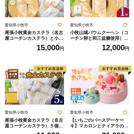
愛知県小牧市
愛知県小牧市
尾張小牧黄金カステラ（名古
小牧山城バウムクーヘン（コ
屋コーチンカステラ）と小牧
ーチン卵と和三盆糖使用）
山城バウムクーヘン（コーチ
名古屋コーチン バームクー
15,000
12,000
円
円
ン卵と和三盆糖使用）のセッ
ヘン 和三盆 小牧銘菓 バウム
ト 名古屋コーチン カステ
クーヘン 常温 愛知県 小牧市
ラ ザラメ バームクーヘン 和
アンプチベアやぐま
三盆 小牧銘菓 バウムクーヘ
ン 常温 愛知県 小牧市 アンプ
チベアやぐま
愛知県小牧市
愛知県小牧市
尾張小牧黄金カステラ（名古
【いちごのバースデーケー
屋コーチンカステラ）５個入
キ】マカロンとティアラのケ
名古屋コーチン カステラ ザ
ーキ スイーツ 日時指定可 デ