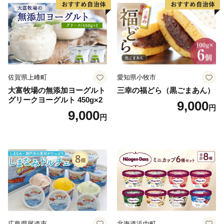
子 菓子 F4N-2298
佐賀県上峰町
愛知県小牧市
大富牧場の無添加ヨーグルト
三幸の福どら（黒ごまあん）
グリークヨーグルト 450g×2
9,000
円
9,000
円
広島県尾道市
北海道浜中町