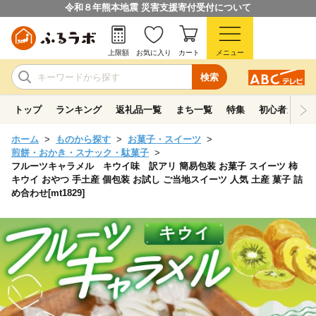
令和８年熊本地震 災害支援寄付受付について
上限額
お気に入り
カート
メニュー
検索
トップ
ランキング
返礼品一覧
まち一覧
特集
初心者ガイド
ホーム
ものから探す
お菓子・スイーツ
煎餅・おかき・スナック・駄菓子
フルーツキャラメル キウイ味 訳アリ 簡易包装 お菓子 スイーツ 柿
キウイ おやつ 手土産 個包装 お試し ご当地スイーツ 人気 土産 菓子 詰
め合わせ[mt1829]