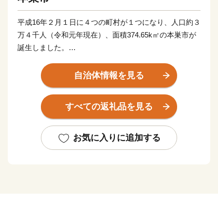
平成16年２月１日に４つの町村が１つになり、人口約３
万４千人（令和元年現在）、面積374.65k㎡の本巣市が
誕生しました。
当市は、樹齢1500年余の日本三大桜の一つ「淡墨桜」
をはじめとする豊かな自然と多くの文化財に恵まれてお
自治体情報を見る
り、それは市の誇る宝です。
一方、「住みよさランキング2009年版」（東洋経済新
すべての返礼品を見る
報社）で全国総合１位になってから毎年上位に入るな
ど、自然と人が共生しているのがまちの特長です。
県都岐阜市に隣接し、名古屋市にも比較的近いところか
お気に入りに追加する
ら、製造業などの企業立地に加え、都市近郊型の農業が
盛んであり、柿の王様といわれる富有柿やイチゴは全国
でも有数の産地を形成し、高い評価を得ています。セン
トポーリアやミニバラなどの花き栽培においても一大産
地となっています。
その他にも、戦国時代の茶人・古田織部が残した茶道・