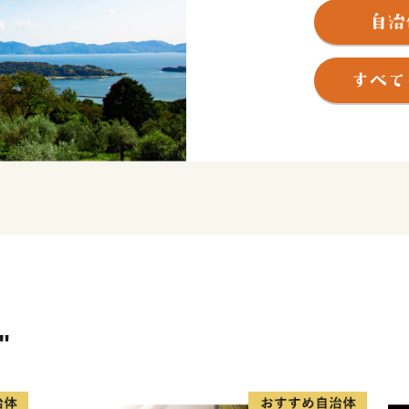
江戸時代に朝鮮通信使の寄
部の牛窓町は多くの観光客
ーブ園の高台から望む瀬戸
の心を癒してくれるでしょ
市中部の邑久町では日本の
養殖、水田地帯での稲作、
トの栽培などが盛んです。
鎌倉時代より日本刀の一大
から刀鍛冶が盛んで、この
鳥毛」の山野が燃えるよう
魅了してやみません。備前
"
継がれてきた刀剣文化をご
３町それぞれの魅力が詰ま