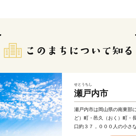
せとうちし
瀬戸内市
瀬戸内市は岡山県の南東部
ど）町・邑久（おく）町・
口約３７，０００人の小さ