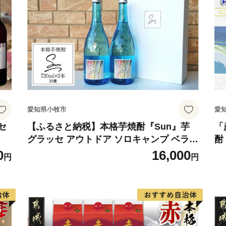
愛知県小牧市
愛
セ
【ふるさと納税】本格芋焼酎『Sun』芋
「
グラッセ アウトドア ソロキャンプ ベラン
酎
ピング 巣ごもり 就労支援
合
0
16,000
円
円
焼