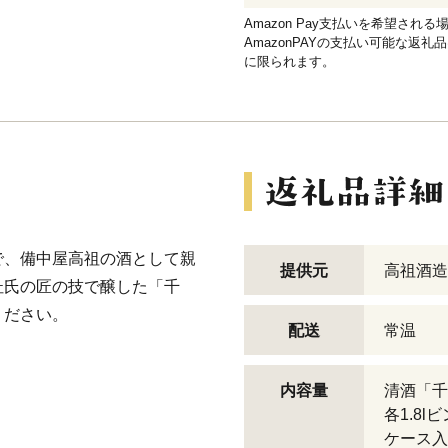
Amazon Pay支払いを希望さ
AmazonPAYの支払い可能な返礼
に限られます。
で、備中屋高祖の酒として親
提供元
高祖酒造
杜氏の匠の技で醸した「千
ください。
配送
常温
内容量
清酒「千
各1.8l
ケース入