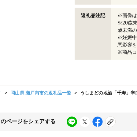
返礼品注記
※画像は
※20歳
歳未満の
※妊娠中
悪影響を
※商品コー
市
岡山県 瀬戸内市の返礼品一覧
うしまどの地酒「千寿」辛口
このページをシェアする