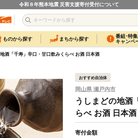
令和８年熊本地震 災害支援寄付受付について
番組･特集
ものから探す
まちから探す
キャンペ
地酒「千寿」辛口・甘口飲みくらべ お酒 日本酒
おすすめ自治体
岡山県 瀬戸内市
うしまどの地酒
らべ お酒 日本酒
寄付金額