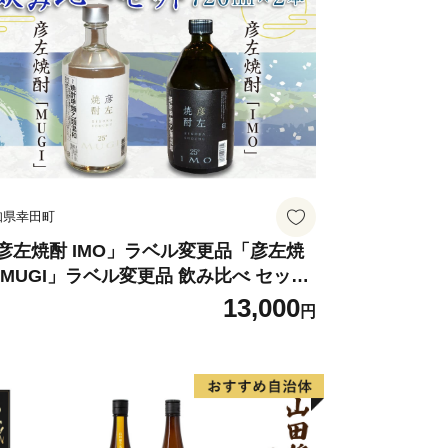
知県幸田町
彦左焼酎 IMO」ラベル変更品「彦左焼
 MUGI」ラベル変更品 飲み比べ セット
計2本 720ml×各1本 25度 焼酎 お酒 麦
13,000
円
酎 芋焼酎