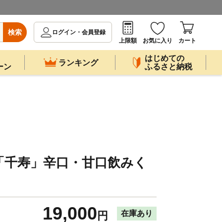
検索
ログイン・会員登録
上限額
お気に入り
カート
はじめての
ランキング
ーン
ふるさと納税
「千寿」辛口・甘口飲みく
19,000
在庫あり
円