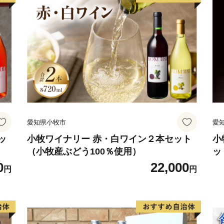
い。
愛知県小牧市
愛
ッ
小牧ワイナリー 赤・白ワイン２本セット
小
（小牧産ぶどう100％使用）
ッ
0
22,000
円
円