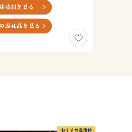
港地として栄えた古い街並みが残る市南
が訪れる風光明媚な港町です。牛窓オリ
内海の美しい眺めと優しい潮風は来訪者
う。
朝日百選にも選ばれた虫明湾での牡蠣の
丘陵地でのピオーネやシャインマスカッ
産地として栄えた市北部の長船町は古く
たび８００年ぶりに里帰りした国宝「山
にも見える複雑な刃紋は多くのファンを
長船刀剣博物館にてこの地で古より受け
鑑賞ください。
った瀬戸内市に是非一度お越しくださ