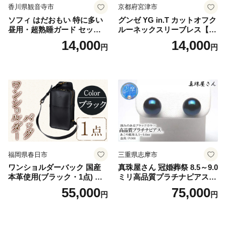
香川県観音寺市
京都府宮津市
ソフィ はだおもい 特に多い
グンゼ YG in.T カットオフク
昼用・超熟睡ガード セット
ルーネックスリーブレス【Y
羽付き ナプキン 生理用品 サ
V2618P】Lサイズ クリアベ
14,000
14,000
円
円
ニタリー ユニ・チャーム
ージュ3枚セット [№5716-04
32]
福岡県春日市
三重県志摩市
ワンショルダーバック 国産
真珠屋さん 冠婚葬祭 8.5～9.0
本革使用(ブラック・1点) 鞄
ミリ高品質プラチナピアス P
バック バッグ カバン レザー
t900 志摩産アコヤ真珠 ブラ
55,000
75,000
円
円
国産 日本製 牛革 黒 革 革製
ックパール 黒真珠
品 手作り 男性 女性 レディー
ス メンズ【ksg1307-bk】【Z
enis】