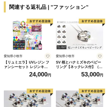
が認められています。
関連する返礼品 | "ファッション"
中央自動車道やJR中央線等の交通網が整い、JR中央線
の特急で新宿～甲府が90分で結ばれるなど、東京圏から
の利便性が高い地域です。
また、リニア中央新幹線の開業（予定）や中部横断自動
車道の整備等により、さらに利便性の向上が期待されて
います。
愛知県小牧市
愛知県小牧市
【リュミエラ】UVレジン フ
SV 桜とハナミズキのベビー
◆ 贈呈するお礼の品(返礼品)は、山梨県以外の都道府
ァンシーセット レジンキッ
リング【ネックレス付】（1.
県に在住の方にのみ送付させていただきます。
ト ハンドメイド レジンクラ
2.4.6.8.10.11.12月）
24,000
53,000
円
円
フト アクセサリーキット 手
◆ 返礼品の贈呈は個人の方に限ります。(法人は対象
作り セット レジン LEDライ
外です)
ト
◆ 返礼品の贈呈は１回の申出につき１品になります。
(寄附回数の制限はありません)
◆ ふるさと納税は「寄付」となりますので、寄付のお