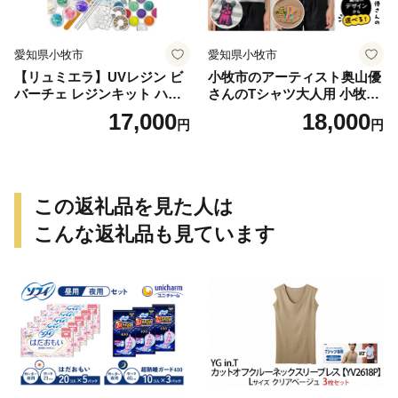
愛知県小牧市
愛知県小牧市
【リュミエラ】UVレジン ビ
小牧市のアーティスト奥山優
バーチェ レジンキット ハン
さんのTシャツ大人用 小牧市
ドメイド レジンクラフト ア
制70周年記念
17,000
18,000
円
円
クセサリーキット 手作り セ
ット レジン LEDライト
この返礼品を見た人は
こんな返礼品も見ています