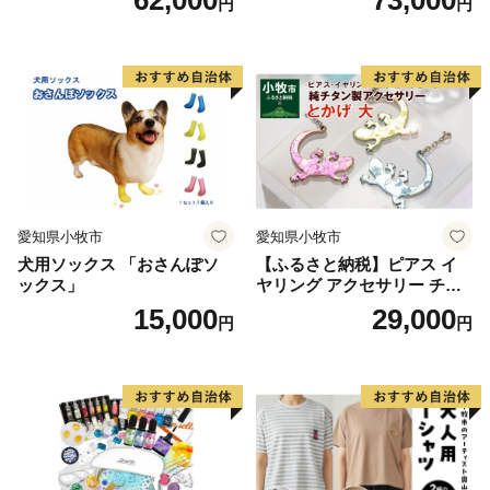
円
円
愛知県小牧市
愛知県小牧市
犬用ソックス 「おさんぽソ
【ふるさと納税】ピアス イ
ックス」
ヤリング アクセサリー チタ
ン とかげ 計6種 金属アレル
15,000
29,000
円
円
ギー対応 軽い ピンク イエロ
ー ブルー 人気 おしゃれ 両耳
用 ギフト プレゼント 贈り物
贈答用 オリジナル ハンドメ
イド 純チタン 送料無料