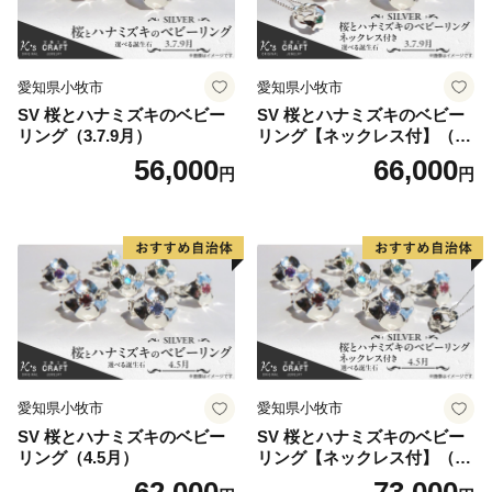
申込み手続きが完了した後に、寄付者様のご都合で交換
や返品をすることは致しかねます。
◆ 寄附金額に応じてお選びいただける返礼品が異なり
愛知県小牧市
愛知県小牧市
ますので、ご注意ください。
SV 桜とハナミズキのベビー
SV 桜とハナミズキのベビー
◆ 返礼品の内容を変更させていただく場合があります
リング（3.7.9月）
リング【ネックレス付】（3.
ので、予めご了承ください。
7.9月）
56,000
66,000
円
円
◆ 返礼品は、寄附金の納付が確認できた後、委託業者
から直接お送りします。在庫の状況に応じて発送まで数
か月ほどお時間をいただく場合があります。
◆ 寄附金受領証明書は返礼品とは別に送付します。
愛知県小牧市
愛知県小牧市
SV 桜とハナミズキのベビー
SV 桜とハナミズキのベビー
リング（4.5月）
リング【ネックレス付】（4.
5月）
62,000
73,000