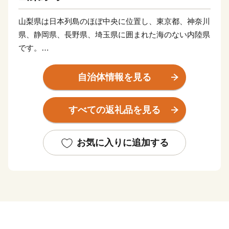
山梨県は日本列島のほぼ中央に位置し、東京都、神奈川
県、静岡県、長野県、埼玉県に囲まれた海のない内陸県
です。
面積は日本の総面積の約100分の1にあたり、県土の約
78%を森林が占め、富士山、八ヶ岳、南アルプスなどの
自治体情報を見る
自然豊かな観光資源に恵まれています。
すべての返礼品を見る
また、豊富な水と太陽の恵みが育んださまざまな農産
物、ワインやジュエリー、絹織物など優れた県産品が
「やまなしブランド」として、国内外で認知されていま
お気に入りに追加する
す。
特にその神秘的な魅力により日本人の心の拠り所として
愛されるとともに、外国人観光客にも高い人気を誇って
いた富士山は、
平成25年6月に世界文化遺産に登録され、世界的な価値