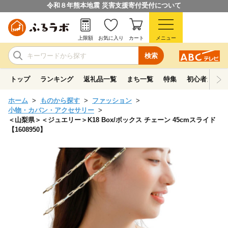
令和８年熊本地震 災害支援寄付受付について
上限額
お気に入り
カート
メニュー
検索
トップ
ランキング
返礼品一覧
まち一覧
特集
初心者ガイド
ホーム
ものから探す
ファッション
小物・カバン・アクセサリー
＜山梨県＞＜ジュエリー＞K18 Box/ボックス チェーン 45cmスライド
【1608950】