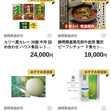
静岡県袋井市
静岡県袋井市
カリー屋カレー 30個 中辛 詰
静岡県産黒毛和牛使用 贅沢
め合わせ ハウス食品 レトル
ビーフシチュー ５食セット
ト
贅沢 贈り物 料理 簡単 レンチ
24,000
19,000
円
円
ン おすすめ 人気 厳選 袋井市
惣菜 加工食品 レトルト お肉
牛肉 常温保存 箱入り ギフト
静岡県袋井市
静岡県袋井市