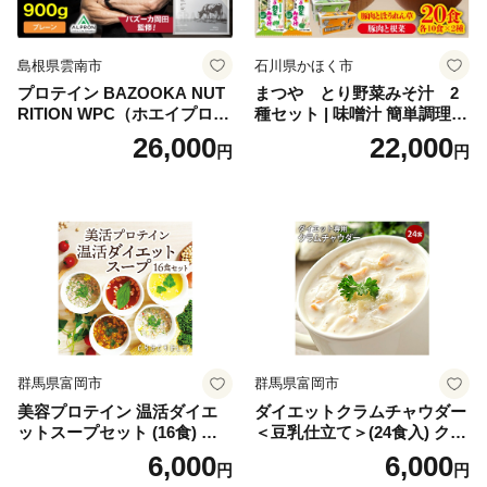
不要 おせち料理2027
島根県雲南市
石川県かほく市
プロテイン BAZOOKA NUT
まつや とり野菜みそ汁 2
RITION WPC（ホエイプロテ
種セット | 味噌汁 簡単調理
イン）＜プレーン＞ 900g｜
お味噌 おみそ みそ とり野菜
26,000
22,000
円
円
バズーカ岡田監修・植物由来
時短料理 時短ごはん ご当地
の甘味料使用・国内製造 島
フリーズドライ
根県雲南市/株式会社アルプ
ロン [AIEN005]
群馬県富岡市
群馬県富岡市
美容プロテイン 温活ダイエ
ダイエットクラムチャウダー
ットスープセット (16食) 小
＜豆乳仕立て＞(24食入) クラ
分け スープ 食べ比べ セット
ムチャウダー 豆乳 ダイエッ
6,000
6,000
円
円
詰合せ クラムチャウダー チ
ト スープ プロテイン たんぱ