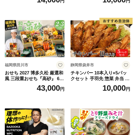
円
円
フレーク 鮭フレーク
福岡県田川市
静岡県袋井市
おせち 2027 博多久松 厳選和
チキンバー 10本入り×5パッ
風 三段重おせち『高砂』 6.5
クセット 手羽先 惣菜 弁当 お
寸 3段重 2～3人前 おせち料
かず お酒 おつまみ ギフト キ
43,000
10,000
円
円
理 重箱 お正月 冷凍おせち 縁
ャンプ アウトドア キャンプ
起物 祝箸付 福岡 お節 オセチ
飯 保存食 非常食 鶏肉 肉 お
oseti osechi お祝い 迎春おせ
肉 鶏 人気 厳選 静岡県袋井市
ち 本格おせち おせち予約 年
末 年始 お取り寄せ 新春 贅沢
おせち こだわりおせち 惣菜
老舗おせち ふるさと納税お
せち 御節 お節料理 正月 調理