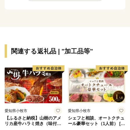
関連する返礼品 | "加工品等"
愛知県小牧市
愛知県小牧市
【ふるさと納税】山樹のアメ
シェフと相談、オートクチュ
リカ産牛ハラミ焼き（味付）
ール豪華セット（1人前） [04
500g
3C10]