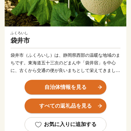
ふくろいし
袋井市
袋井市（ふくろいし）は、静岡県西部の温暖な地域のま
ちです。東海道五十三次のどまん中「袋井宿」を中心
に、古くから交通の便が良いまちとして栄えてきまし
た。本市は最高級マスクメロンのブランド「クラウンメ
ロン」や風味豊かな緑茶の産地としても有名です。豊か
自治体情報を見る
な自然と古い歴史に恵まれた袋井市。「活力と創造で
未来を先取る 日本一健康文化都市 ふくろい」の挑戦
すべての返礼品を見る
へのご声援をよろしくお願いします。
お気に入りに追加する