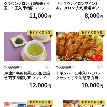
クラウンメロン（白等級）小
『クラウンメロンワイン1
玉 １玉入 果物類 メロン青
本』 メロン 人気 厳選 ギフト
肉
贈り物 お祝い 袋井市 お酒 酒
11,000
8,000
円
円
アルコール
静岡県袋井市
静岡県袋井市
JA遠州中央 煎茶120g缶 詰合
チキンバー 10本入り×5パッ
せ 煎茶 深蒸し茶 ブレンド ギ
クセット 手羽先 惣菜 弁当 お
フト 贈り物 人気 厳選 おすす
かず お酒 おつまみ ギフト キ
12,000
10,000
円
円
め 袋井市 飲料類 お茶 緑茶
ャンプ アウトドア キャンプ
静岡県産 セット
飯 保存食 非常食 鶏肉 肉 お
肉 鶏 人気 厳選 静岡県袋井市