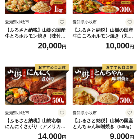
愛知県小牧市
愛知県小牧市
【ふるさと納税】山樹の国産
【ふるさと納税】山樹の国産
牛とろホルモン焼き（味付
牛白ころホルモン焼き（丸
き/タレ）1kg
腸）味付 300g 肉 牛肉 山
20,000
10,000
円
円
樹 国産牛 白ころホルモン焼
き 300g 丸腸 味付 プリプリ
小腸 味噌タレ にんにく バー
ベキュー 炒め物 ホルモン丼
野菜炒め 焼きうどん 下処理
済み 愛知県 小牧市 送料無料
愛知県小牧市
愛知県小牧市
【ふるさと納税】山樹名物
【ふるさと納税】山樹の国産
にんにくさがり（アメリカ産
とんちゃん味噌焼き（500g）
サガリ）500g
14,000
9,000
円
円