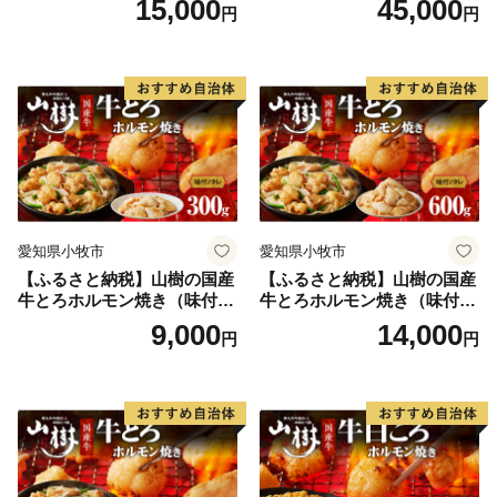
15,000
45,000
円
円
愛知県小牧市
愛知県小牧市
【ふるさと納税】山樹の国産
【ふるさと納税】山樹の国産
牛とろホルモン焼き（味付/
牛とろホルモン焼き（味付/
タレ） 300g
タレ） 600g ホルモン 肉
9,000
14,000
円
円
牛肉 山樹 国産牛 とろホルモ
ン焼き 300g×2パック 計600g
味付 タレ プリプリ 小腸 味噌
タレ にんにく バーベキュー
BBQ 炒め物 ホルモン丼 野菜
炒め 焼きうどん 下処理済み
愛知県 小牧市 冷凍 送料無料