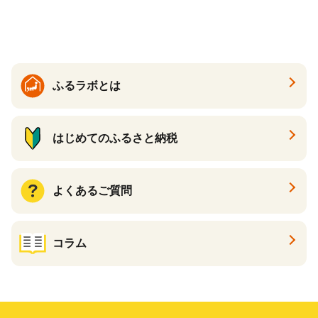
ゲ コーン ポタージュ トマト
く質 食物繊維 食品 F20E-799
温活 ダイエット 美容 プロテ
イン 食品 F20E-809
ふるラボとは
はじめてのふるさと納税
よくあるご質問
コラム