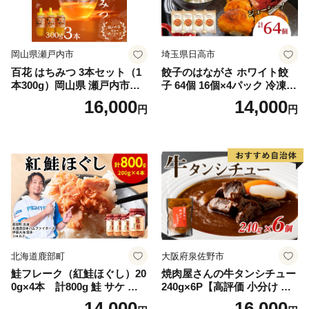
岡山県瀬戸内市
埼玉県日高市
百花 はちみつ 3本セット（1
餃子のはながさ ホワイト餃
本300g）岡山県 瀬戸内市産
子 64個 16個×4パック 冷凍
石黒農園 ヨーグルト パン 砂
中華 点心 B級グルメ ご当地
16,000
14,000
円
円
糖の代わり 香り高い いい香
野菜 おつまみ おかず 簡単調
り 季節の花の蜜 トンガリ容
理 時短 リピート 保存 豚肉
器入り
特製 ポーク 大きめ ジューシ
ー ギフト お取り寄せ 日高市
北海道鹿部町
大阪府泉佐野市
鮭フレーク（紅鮭ほぐし）20
焼肉屋さんの牛タンシチュー
0g×4本 計800g 鮭 サケ 鮭
240g×6P【高評価 小分け 惣
ほぐし サケフレーク シャケ
菜 牛たん 一人暮らし 冷凍】
14,000
16,000