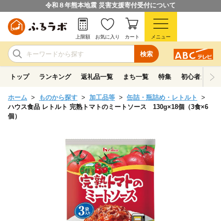
令和８年熊本地震 災害支援寄付受付について
上限額
お気に入り
カート
メニュー
検索
トップ
ランキング
返礼品一覧
まち一覧
特集
初心者ガイド
ホーム
ものから探す
加工品等
缶詰・瓶詰め・レトルト
ハウス食品 レトルト 完熟トマトのミートソース 130g×18個（3食×6
個）