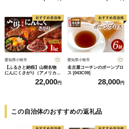
愛知県小牧市
愛知県小牧市
【ふるさと納税】山樹名物
名古屋コーチンのボーンブロ
にんにくさがり（アメリカ産
ス [043C09]
サガリ）1kg
22,000
28,000
円
円
この自治体のおすすめの返礼品