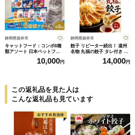
静岡県袋井市
静岡県袋井市
キャットフード：コンボ6種
餃子 リピーター続出！ 遠州
類アソート 日本ペットフー
名物 丸福の餃子 タレ付き ぎ
ド ネコ 猫 愛猫 ケア ペット
ょうざ ギョーザ ギョウザ 惣
10,000
14,000
円
円
えさ セット 健康 栄養 猫用
菜 おかず 中華 点心 加工食品
厳選素材 ドライフード おや
冷凍 静岡
つ 毛玉 口臭ケア 腎臓の健康
維持 下部尿路の健康維持
この返礼品を見た人は
こんな返礼品も見ています