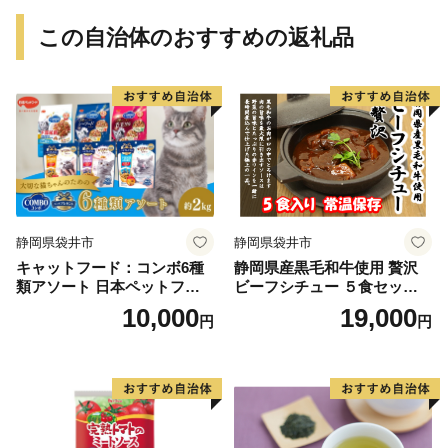
この自治体のおすすめの返礼品
静岡県袋井市
静岡県袋井市
キャットフード：コンボ6種
静岡県産黒毛和牛使用 贅沢
類アソート 日本ペットフー
ビーフシチュー ５食セット
ド ネコ 猫 愛猫 ケア ペット
贅沢 贈り物 料理 簡単 レンチ
10,000
19,000
円
円
えさ セット 健康 栄養 猫用
ン おすすめ 人気 厳選 袋井市
厳選素材 ドライフード おや
惣菜 加工食品 レトルト お肉
つ 毛玉 口臭ケア 腎臓の健康
牛肉 常温保存 箱入り ギフト
維持 下部尿路の健康維持