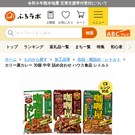
令和８年熊本地震 災害支援寄付受付について
上限額
お気に入り
カート
メニュー
検索
トップ
ランキング
返礼品一覧
まち一覧
特集
初心者ガイド
ホーム
ものから探す
加工品等
缶詰・瓶詰め・レトルト
カリー屋カレー 30個 中辛 詰め合わせ ハウス食品 レトルト