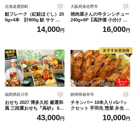
北海道鹿部町
大阪府泉佐野市
鮭フレーク（紅鮭ほぐし）20
焼肉屋さんの牛タンシチュー
0g×4本 計800g 鮭 サケ 鮭
240g×6P【高評価 小分け 惣
ほぐし サケフレーク シャケ
菜 牛たん 一人暮らし 冷凍】
14,000
16,000
円
円
フレーク 鮭フレーク
福岡県田川市
静岡県袋井市
おせち 2027 博多久松 厳選和
チキンバー 10本入り×5パッ
風 三段重おせち『高砂』 6.5
クセット 手羽先 惣菜 弁当 お
寸 3段重 2～3人前 おせち料
かず お酒 おつまみ ギフト キ
43,000
10,000
円
円
理 重箱 お正月 冷凍おせち 縁
ャンプ アウトドア キャンプ
起物 祝箸付 福岡 お節 オセチ
飯 保存食 非常食 鶏肉 肉 お
oseti osechi お祝い 迎春おせ
肉 鶏 人気 厳選 静岡県袋井市