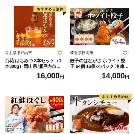
岡山県瀬戸内市
埼玉県日高市
百花 はちみつ 3本セット（1
餃子のはながさ ホワイト餃
本300g）岡山県 瀬戸内市産
子 64個 16個×4パック 冷凍
石黒農園 ヨーグルト パン 砂
中華 点心 B級グルメ ご当地
16,000
14,000
円
円
糖の代わり 香り高い いい香
野菜 おつまみ おかず 簡単調
り 季節の花の蜜 トンガリ容
理 時短 リピート 保存 豚肉
器入り
特製 ポーク 大きめ ジューシ
ー ギフト お取り寄せ 日高市