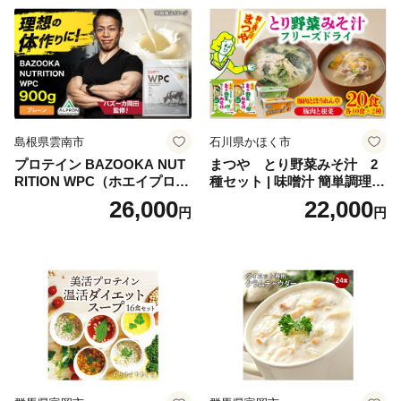
ち 本格おせち おせち予約 年
末 年始 お取り寄せ 新春 贅沢
おせち こだわりおせち 惣菜
老舗おせち ふるさと納税お
せち 御節 お節料理 正月 調理
不要 おせち料理2027
島根県雲南市
石川県かほく市
プロテイン BAZOOKA NUT
まつや とり野菜みそ汁 2
RITION WPC（ホエイプロテ
種セット | 味噌汁 簡単調理
イン）＜プレーン＞ 900g｜
お味噌 おみそ みそ とり野菜
26,000
22,000
円
円
バズーカ岡田監修・植物由来
時短料理 時短ごはん ご当地
の甘味料使用・国内製造 島
フリーズドライ
根県雲南市/株式会社アルプ
ロン [AIEN005]