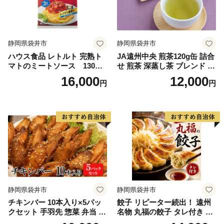
静岡県袋井市
静岡県袋井市
ハウス食品 レトルト 完熟ト
JA遠州中央 煎茶120g缶 詰合
マトのミートソース 130g×
せ 煎茶 深蒸し茶 ブレンド ギ
18個（3食×6個）
フト 贈り物 人気 厳選 おすす
16,000
12,000
円
円
め 袋井市 飲料類 お茶 緑茶
静岡県産 セット
静岡県袋井市
静岡県袋井市
チキンバー 10本入り×5パッ
餃子 リピーター続出！ 遠州
クセット 手羽先 惣菜 弁当 お
名物 丸福の餃子 タレ付き ぎ
かず お酒 おつまみ ギフト キ
ょうざ ギョーザ ギョウザ 惣