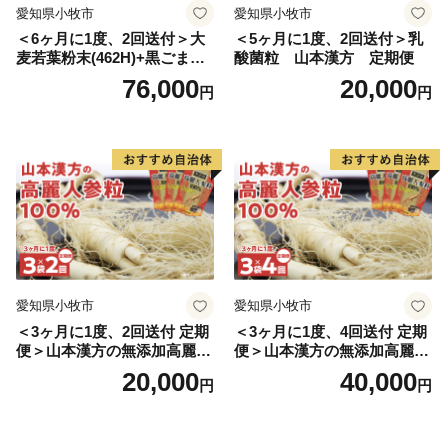
愛知県小牧市
愛知県小牧市
＜6ヶ月に1度、2回送付＞大
＜5ヶ月に1度、2回送付＞乳
麦若葉粉末(462H)+黒ごま黒
酸菌粒 山本漢方 定期便
豆きな粉+ 糖流茶 山本漢
76,000
20,000
円
円
方 定期便
愛知県小牧市
愛知県小牧市
＜3ヶ月に1度、2回送付 定期
＜3ヶ月に1度、4回送付 定期
便＞山本漢方の無添加高麗人
便＞山本漢方の無添加高麗人
参粒
参粒
20,000
40,000
円
円