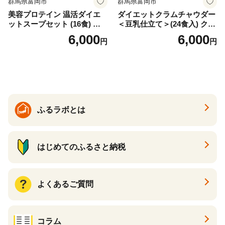
群馬県富岡市
群馬県富岡市
美容プロテイン 温活ダイエ
ダイエットクラムチャウダー
ットスープセット (16食) 小
＜豆乳仕立て＞(24食入) クラ
分け スープ 食べ比べ セット
ムチャウダー 豆乳 ダイエッ
6,000
6,000
円
円
詰合せ クラムチャウダー チ
ト スープ プロテイン たんぱ
ゲ コーン ポタージュ トマト
く質 食物繊維 食品 F20E-799
温活 ダイエット 美容 プロテ
イン 食品 F20E-809
ふるラボとは
はじめてのふるさと納税
よくあるご質問
コラム