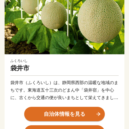
ふくろいし
袋井市
袋井市（ふくろいし）は、静岡県西部の温暖な地域のま
ちです。東海道五十三次のどまん中「袋井宿」を中心
に、古くから交通の便が良いまちとして栄えてきまし
た。本市は最高級マスクメロンのブランド「クラウンメ
ロン」や風味豊かな緑茶の産地としても有名です。豊か
自治体情報を見る
な自然と古い歴史に恵まれた袋井市。「活力と創造で
未来を先取る 日本一健康文化都市 ふくろい」の挑戦