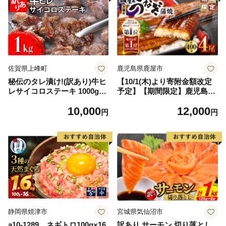
佐賀県上峰町
鹿児島県鹿屋市
秘伝のタレ漬け!(訳あり)牛ヒ
【10/1(木)より寄附金額改定
レサイコロステーキ 1000g
予定】【期間限定】鹿児島県
【B-1098-AS】
大隅産うなぎ蒲焼4尾（400
10,000
12,000
g） KN007-023
円
円
静岡県焼津市
宮城県気仙沼市
a10-1289 ネギトロ100g×16
訳あり サーモン 切り落とし