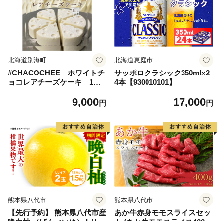
北海道別海町
北海道恵庭市
#CHACOCHEE ホワイトチ
サッポロクラシック350ml×2
ョコレアチーズケーキ 1ホ
4本【930010101】
ール(直径15cm)（北海道,別
9,000
17,000
海町,チーズ,ちーず,チーズケ
円
円
ーキ,ふるさと納税）
熊本県八代市
熊本県八代市
【先行予約】 熊本県八代市産
あか牛赤身モモスライスセッ