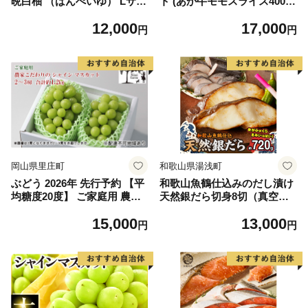
晩白柚 （ばんぺいゆ） Lサイ
ト (あか牛モモスライス400
ズ 2玉 柑橘 みかん 果物 くだ
g、あか牛のたれ200ml付き)
12,000
17,000
もの フルーツ おやつ 特産 熊
円
円
本県 八代市 【2026年12月上
旬より順次発送】
岡山県里庄町
和歌山県湯浅町
ぶどう 2026年 先行予約 【平
和歌山魚鶴仕込みのだし漬け
均糖度20度】 ご家庭用 農家
天然銀だら切身8切（真空パ
こだわりの シャイン マスカ
ック入） 約720g 小分け 独自
15,000
13,000
ット 2～3房 合計約1.2kg ブ
製法 良質な脂 ふっくら 柔ら
円
円
ドウ 葡萄 岡山県産 国産 フル
かい 身質 甘み 旨味 白身魚の
ーツ 果物 【 Nini farm 農家
トロ 梅酒 北海道南産 真こん
直送 】
ぶ だし漬け 煮付け ムニエル
味噌漬け 鍋物 冷凍 湯浅町 送
料無料_G7334