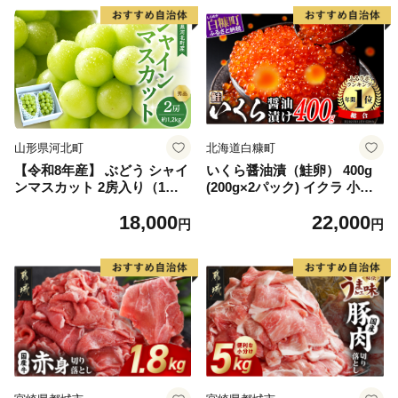
山形県河北町
北海道白糠町
【令和8年産】 ぶどう シャイ
いくら醤油漬（鮭卵） 400g
ンマスカット 2房入り（1房6
(200g×2パック) イクラ 小分
00g前後） 秀品 山形県河北町
け いくら醤油漬 鮭いくら い
18,000
22,000
産【山形eLab】 ka074-023-r
くら醤油漬け 鮭 鮭卵 ikura
円
円
8
醤油いくら 冷凍いくら いく
ら北海道 醤油鮭いくら 人気
大好評品 北海道 白糠町