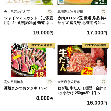
香川県東かがわ市
北海道上富良野町
シャインマスカット 【ご家庭
赤肉メロン 2玉 厳選 秀品 特4
用】 2～6房(約2kg) 葡萄 ぶど
サイズ 富良野 北海道 各2kg
う ブドウ フルーツ 果物 くだ
～2.6kg 2玉 セット ファーム
19,000
17,000
もの 果実 旬の果物 旬のフル
富良野 メロン めろん 果物 く
円
円
ーツ 香川 香川県 東かがわ市
だもの フルーツ デザート 旬
の果物 旬のフルーツ
高知県須崎市
大阪府泉佐野市
藁焼きかつおタタキ 1.9kg
ねぎ塩 牛たん（成型）合計 2
kg 小分け 250g×8P【牛タン
8,000
牛肉 焼肉用 薄切り 訳あり サ
円
16,000
イズ不揃い】
円