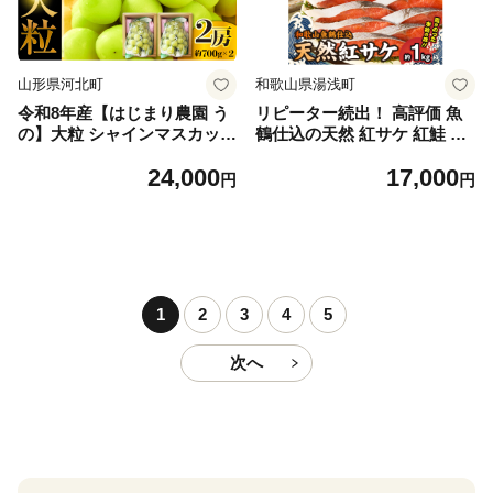
山形県河北町
和歌山県湯浅町
令和8年産【はじまり農園 う
リピーター続出！ 高評価 魚
の】大粒 シャインマスカット
鶴仕込の天然 紅サケ 紅鮭 鮭
２房（約700g×2房） 山形県
サーモン 切身 切り身 約1kg
24,000
17,000
河北町産 【河北町観光物産協
レビュー高評価 小分け 真空
円
円
会】 ka002-004-r8
パック 梅酒 真昆布 使用 だし
まろやか 天然 鮭 魚 海の幸
海鮮 魚介 食品 食べ物 おかず
お弁当 水産加工品 冷凍 グル
メ お取り寄せ 和歌山県 湯浅
町 送料無料_G7317
1
2
3
4
5
次へ