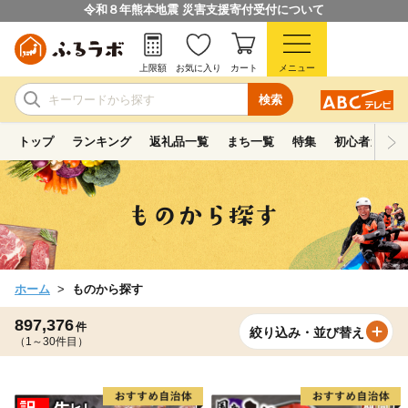
令和８年熊本地震 災害支援寄付受付について
上限額
お気に入り
カート
メニュー
検索
トップ
ランキング
返礼品一覧
まち一覧
特集
初心者ガイド
ホーム
ものから探す
897,376
件
絞り込み・並び替え
（1～30件目）