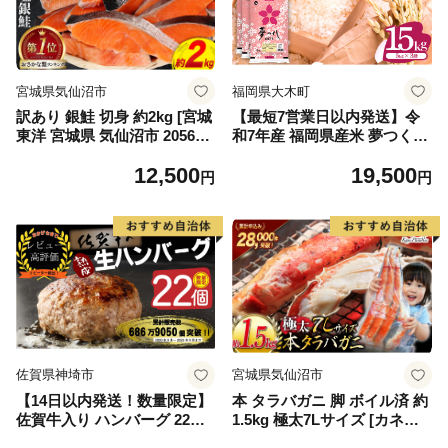
宮城県気仙沼市
福岡県大木町
訳あり 銀鮭 切身 約2kg [宮城
【最短7営業日以内発送】令
東洋 宮城県 気仙沼市 205649
和7年産 福岡県産米 夢つくし
91] 鮭 魚介類 海鮮 訳アリ 規
15kg 精米 ※北海道・沖縄・
12,500
19,500
格外 不揃い さけ サケ 鮭切身
離島は配送不可
円
円
シャケ 切り身 冷凍 家庭用 お
かず 弁当 支援 サーモン 銀鮭
切り身 魚 わけあり
佐賀県神埼市
宮城県気仙沼市
【14日以内発送！数量限定】
本 タラバガニ 脚 ボイル済 約
佐賀牛入り ハンバーグ 22個
1.5kg 極太7Lサイズ [カネダ
2.6kg(120g×22個)【佐賀牛 黒
イ 宮城県 気仙沼市 2056432