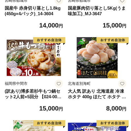
宮崎県都城市
宮崎県都城市
国産牛 赤身切り落とし1.8kg
国産豚肉切り落とし5Kg(うま
(450g×4パック)_14-3604
味加工)_MJ-3647
14,000
15,000
円
円
福岡県中間市
北海道別海町
(訳あり)博多若杉牛もつ鍋セ
大人気 訳あり 北海道産 冷凍
ット2人前×5回分 【024-002
ホタテ 400g ほたて ホタテ 帆
7】
立 貝柱 海鮮 魚介類 刺身 大
15,000
8,000
粒 天然 海鮮 ランキング 大人
円
円
気 人気 おすすめ 訳あり ）