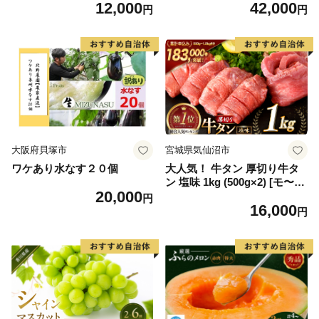
12,000
42,000
毛和牛 ブランド牛 九州 ハン
6] カニ かに 蟹 たらばがに た
円
円
バーグ 牛肉 豚肉 国産 お弁当
らば蟹 タラバ蟹 たらば タラ
おかず 惣菜 おすすめ 人気】
バ ボイル
(H083106)
大阪府貝塚市
宮城県気仙沼市
ワケあり水なす２０個
大人気！ 牛タン 厚切り牛タ
ン 塩味 1kg (500g×2) [モ〜ラ
20,000
ンド 宮城県 気仙沼市 205646
円
16,000
60] 肉 牛肉 精肉 牛たん 牛タ
円
ン塩 牛たん塩 冷凍 焼肉 BB
Q アウトドア バーベキュー
厚切り タン