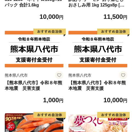
パック 合計1.6kg
おさしみ用 1kg 125gx8p [足
利本店 宮城県 気仙沼市 2056
10,000
11,500
4313] 魚 魚介類 鮭 お刺し身
円
円
刺し身 刺身 生 生食 個包装
チリ銀鮭 銀鮭 海鮮 海鮮丼 魚
介
熊本県八代市
熊本県八代市
【熊本県八代市】令和８年熊
【熊本県八代市】令和８年熊
本地震 災害支援
本地震 災害支援
1,000
10,000
円
円