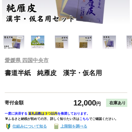
愛媛県 四国中央市
書道半紙 純雁皮 漢字・仮名用
12,000
寄付金額
在庫あり
円
一度に決済する
返礼品数は３つ以内
を推奨しております。
🔰ふるさと納税が初めての方、詳しく知りたい方は
こちら
でご確認ください。
仕組みについて知る
上限額を調べる