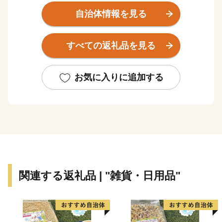
km、徳島市までは約100 km、大阪市へ約300 km、東京
自治体情報を見る
都まで約800 kmの距離にあります。
すべての返礼品を見る
古くから「お札と切手以外は何でも揃う」と言われるほ
ど多種多様な紙製品がこの地で現在も生産されていま
す。
お気に入りに追加する
また、紙・パルプ製品分野における自治体別「製造品出
荷額等」で20年連続全国1位となるなど、名実共に「日
本一の紙のまち」です。
【ふるさと納税の対象となる地方団体の指定について】
四国中央市は、総務大臣よりふるさと納税の対象となる
地方団体に指定されました。
関連する返礼品 | "雑貨・日用品"
今後も適正かつ公正な運営に努めて参りますので、どう
か引き続き四国中央市を応援いただきますようお願い致
します。