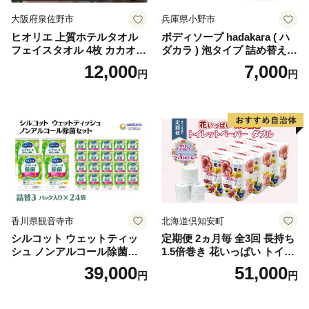
大阪府泉佐野市
兵庫県小野市
ヒオリエ 上質ホテルタオル
ボディソープ hadakara ( ハ
フェイスタオル 4枚 カカオ
ダカラ ) 泡タイプ 詰め替え 4
【タオル 泉州タオル 吸水 普
40ml×4袋 ボディーソープ 泡
12,000
7,000
円
円
段使い 無地 シンプル 日用品
ボディソープ 泡 日用品 消耗
ふわふわ ふかふか 家族 たお
品 バス用品 大容量 いい 匂い
る 一人暮らし】
ボディ 保湿 LION ライオン
泡石鹸 石鹸 兵庫 兵庫県 小野
市
香川県観音寺市
北海道倶知安町
シルコット ウェットティッ
定期便 2ヵ月毎 全3回 長持ち
シュ ノンアルコール除菌詰
1.5倍巻き 花いっぱい トイレ
替（43枚×3P）×24袋 日用品
ットペーパー ダブル 45ｍ 計
39,000
51,000
円
円
おもちゃ 拭き取り 手拭き 外
72ロール 全18種 花柄 プリン
出時 お出かけ時 食事前 緑茶
ト ハーブ 香り付き 日本製 ま
カテキン配合
とめ買い 防災 常備品 ペーパ