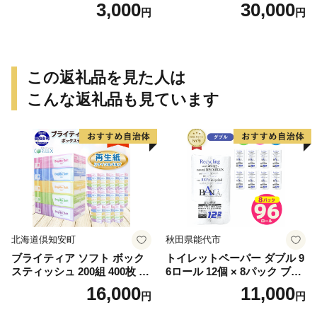
3,000
30,000
円
円
この返礼品を見た人は
こんな返礼品も見ています
北海道倶知安町
秋田県能代市
ブライティア ソフト ボック
トイレットペーパー ダブル 9
スティッシュ 200組 400枚 60
6ロール 12個 × 8パック ブラ
箱 日本製 まとめ買い ティッ
ンカ 再生紙 100％ 芯あり 日
16,000
11,000
円
円
シュ リサイクル 長持 防災 常
用品 消耗品 無香料 生活用品
備品 日用雑貨 消耗品 生活必
備蓄 秋田県 能代市 送料無料