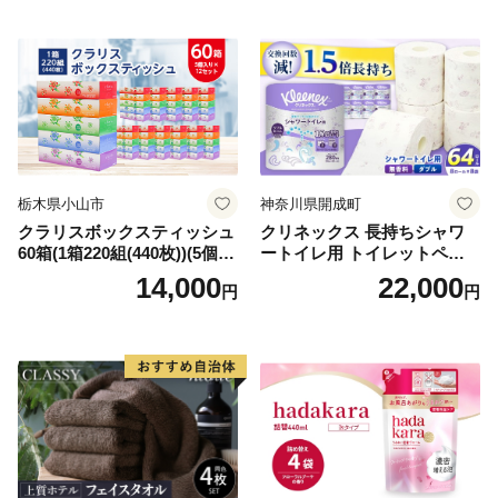
需品 備蓄 ペーパー 紙 北海道
《能代製紙》
倶知安町 日用品
栃木県小山市
神奈川県開成町
クラリスボックスティッシュ
クリネックス 長持ちシャワ
60箱(1箱220組(440枚))(5個入
ートイレ用 トイレットペー
り×12セット)【1256759】
パー（ダブル）64ロール(8ロ
14,000
22,000
円
円
ール×8パック) 開成町 トイレ
ットペーパーダブル 日用品
国産 新生活 ダブル SDGs 備
蓄 防災 エコ 消耗品 生活雑貨
生活用品 無香料 トイレット
ペーパー ダブル といれっと
ぺーぱー トイレ クレシア ト
イレットペーパー [BDBH002
-1]