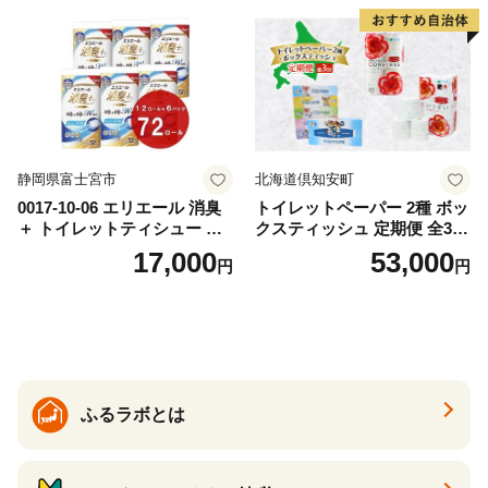
ー 消耗品 備蓄 送料無料 北海
道 倶知安町 日用品
静岡県富士宮市
北海道倶知安町
0017-10-06 エリエール 消臭
トイレットペーパー 2種 ボッ
＋ トイレットティシュー し
クスティッシュ 定期便 全3
っかり香るフレッシュクリア
回 日本製 まとめ買い 防災
17,000
53,000
円
円
の香り ダブル 12ロール×6パ
常備品 日用雑貨 消耗品 生活
ック 72ロール 25m トイレ
必需品 大容量 備蓄 リサイク
ットペーパー パルプ100％ 消
ル ティッシュ ペーパー まと
臭 防臭 日用品 消耗品 備蓄
め買い 雑貨 倶知安町
ふるラボとは