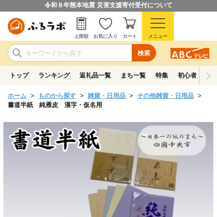
令和８年熊本地震 災害支援寄付受付について
上限額
お気に入り
カート
メニュー
検索
トップ
ランキング
返礼品一覧
まち一覧
特集
初心者ガイド
ホーム
ものから探す
雑貨・日用品
その他雑貨・日用品
書道半紙 純雁皮 漢字・仮名用