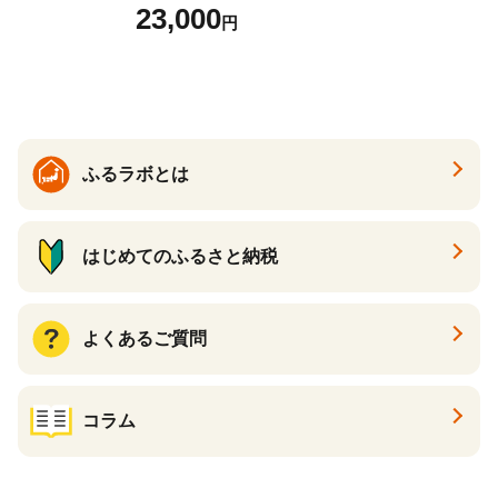
どん さぬきうどん 生麵 うど
23,000
円
んセット カレーうどん 生う
どん 食べ比べ 麺 麺類 ギフト
香川 香川県 高松
ふるラボとは
はじめてのふるさと納税
よくあるご質問
コラム