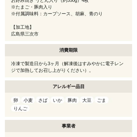
お好み焼き うどん入り（約550g）4枚
※たまご・豚肉入り
※付属調味料：カープソース、胡麻、青のり
【加工地】
広島県三次市
消費期限
冷凍で製造日から3ヶ月（解凍後はすみやかに電子レン
ジで加熱してお召し上がりください）。
アレルギー
品目
卵
小麦
さば
いか
豚肉
大豆
ごま
りんご
事業者