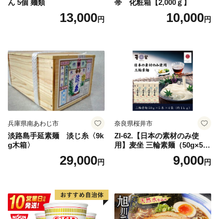
ん 5個 麺類
帯 化粧箱【2,000ｇ】
13,000
10,000
円
円
兵庫県南あわじ市
奈良県桜井市
淡路島手延素麺 淡じ糸〈9k
ZI-62.【日本の素材のみ使
g木箱〉
用】麦坐 三輪素麺（50g×5束
×4袋）
29,000
9,000
円
円