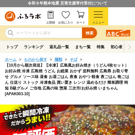
令和８年熊本地震 災害支援寄付受付について
上限額
お気に入り
カート
メニュー
検索
トップ
ランキング
返礼品一覧
まち一覧
特集
初心者ガイド
ホーム
ものから探す
麺類
そば
【10月から順次発送】【冷凍】広島風お好み焼き（うどん4枚セット）
お好み焼 冷凍 広島焼 うどん お総菜 おかず 送料無料 広島県 お取り寄
せ グルメ ソース味 昼食 お昼ごはん 夜食 おやつ 軽食 夜ごはん 晩ごは
ん 仕送り ストック 冷凍食品 買い置き レンジ 温めるだけ 簡単調理 時
短 B級グルメ ご当地 広島の味 惣菜 三次市/お好み焼 いまちゃん
[APAK003-10]