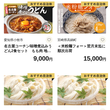
愛知県小牧市
宮崎県高鍋町
名古屋コーチン味噌煮込みう
＜米粉麺フォー＞翌月末迄に
どん2食セット もも肉 地鶏
順次出荷
味噌うどん
9,000
15,000
円
円