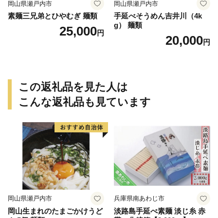
岡山県瀬戸内市
岡山県瀬戸内市
素麺三兄弟とひやむぎ 麺類
手延べそうめん吉井川（4k
g） 麺類
25,000
円
20,000
円
この返礼品を見た人は
こんな返礼品も見ています
岡山県瀬戸内市
兵庫県南あわじ市
岡山生まれのたまごかけうど
淡路島手延べ素麺 淡じ糸 赤