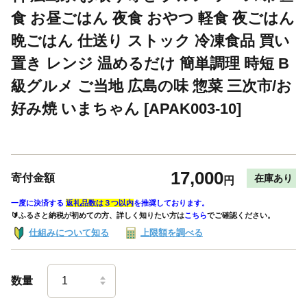
食 お昼ごはん 夜食 おやつ 軽食 夜ごはん
晩ごはん 仕送り ストック 冷凍食品 買い
置き レンジ 温めるだけ 簡単調理 時短 B
級グルメ ご当地 広島の味 惣菜 三次市/お
好み焼 いまちゃん [APAK003-10]
17,000
寄付金額
在庫あり
円
一度に決済する
返礼品数は３つ以内
を推奨しております。
🔰ふるさと納税が初めての方、詳しく知りたい方は
こちら
でご確認ください。
仕組みについて知る
上限額を調べる
数量