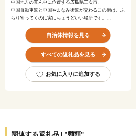
中国地方の真ん中に位置する広島県三次市。
中国自動車道と中国やまなみ街道が交わるこの街は、ふ
らり寄ってくのに実にちょうどいい場所です。
自然や文化、レジャーにスポーツ、グルメも盛りだくさ
ん。1日では満喫できないから、気軽にちょくちょく寄
自治体情報を見る
ってほしいです。
ついつい寄り道したくなる街、それが三次市です。
すべての返礼品を見る
お気に入りに追加する
関連する返礼品 | "麺類"