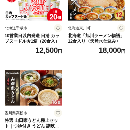
北海道千歳市
北海道東川町
10営業日以内発送 日清 カッ
北海道「旭川ラーメン物語」
プヌードル★1箱（20食入）
12食入り〈天然水仕込み〉
12,500
18,000
円
円
香川県高松市
特選 山田家うどん極上セッ
ト｜つゆ付き うどん 讃岐う