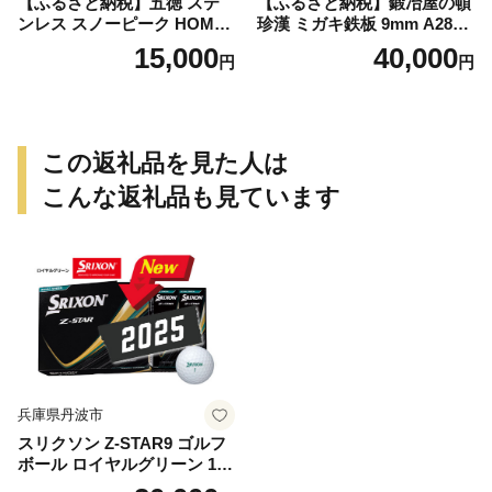
【ふるさと納税】五徳 ステ
【ふるさと納税】鍛冶屋の頓
ンレス スノーピーク HOME
珍漢 ミガキ鉄板 9mm A280T
&CAMP バーナー専用 専用
9 イワタニ 炉ばた大将 炙り
15,000
40,000
円
円
五徳 軽量 変形しにくい ずれ
や 専用 キャンプ ステンレス
にくい 滑り止め加工 錆びに
製ハンドル 栓抜き 簡易包装
くい 水洗い 曲げ加工 鍛冶屋
純国産製品 おうち時間 アウ
の頓珍漢 日本製 アウトドア
トドア お取り寄せ 送料無料
キャンプ 送料無料
この返礼品を見た人は
こんな返礼品も見ています
兵庫県丹波市
スリクソン Z-STAR9 ゴルフ
ボール ロイヤルグリーン 1ダ
ース 12球 兵庫県丹波市 ふる