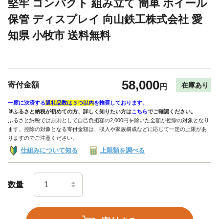
堅牢 コンパクト 組み立て 簡単 ホイール
保管 ディスプレイ 向山鉄工株式会社 愛
知県 小牧市 送料無料
58,000
寄付金額
在庫あり
円
一度に決済する
返礼品数は３つ以内
を推奨しております。
🔰ふるさと納税が初めての方、詳しく知りたい方は
こちら
でご確認ください。
ふるさと納税では原則として自己負担額の2,000円を除いた全額が控除の対象となり
ます。控除の対象となる寄付金額は、収入や家族構成などに応じて一定の上限があ
りますのでご注意ください。
仕組みについて知る
上限額を調べる
数量