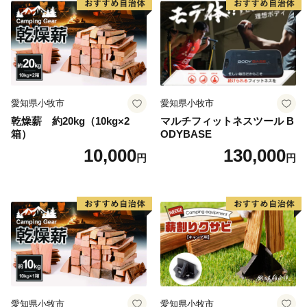
愛知県小牧市
愛知県小牧市
乾燥薪 約20kg（10kg×2
マルチフィットネスツール B
箱）
ODYBASE
10,000
130,000
円
円
愛知県小牧市
愛知県小牧市