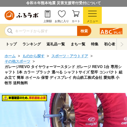
令和８年熊本地震 災害支援寄付受付について
上限額
お気に入り
カート
メニュー
検索
トップ
ランキング
返礼品一覧
まち一覧
特集
初心者ガイド
ホーム
ものから探す
スポーツ・アウトドア
その他スポーツ
ガレージREVO タイヤウォーマースタンド ガレージ REVO 1台 専用シ
ャフト 1本 カラー ブラック 選べる シャフトサイズ 堅牢 コンパクト 組
み立て 簡単 ホイール 保管 ディスプレイ 向山鉄工株式会社 愛知県 小
牧市 送料無料