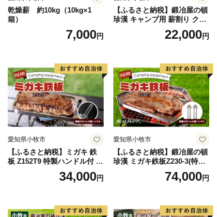
乾燥薪 約10kg（10kg×1
【ふるさと納税】鍛冶屋の頓
箱）
珍漢 キャンプ用 薪割り クサ
ビ 簡単に割れる 転びにくい
7,000
22,000
円
円
ソロキャンプ 女性 お子様 黒
色塗装 国内 自社工場 手作り
おうち時間 アウトドア お取
り寄せ 愛知県 小牧市 送料無
料
愛知県小牧市
愛知県小牧市
【ふるさと納税】ミガキ 鉄
【ふるさと納税】鍛冶屋の頓
板 Z152T9 特製ハンドル付 鍛
珍漢 ミガキ鉄板Z230-3(特製
冶屋の頓珍漢 メスティン収
ハンドル付)キャンプ アウト
34,000
74,000
円
円
納可能 キャンプ アウトドア
ドア BBQ グランピング 極厚
BBQ グランピング ソロキャ
溝加工 アウトドア用品 キャ
ンプ 極厚 溝加工 アウトドア
ンプギア ソロ ソロキャンプ
用品 キャンプギア 鉄板料理
日本製
日本製 愛知県 送料無料