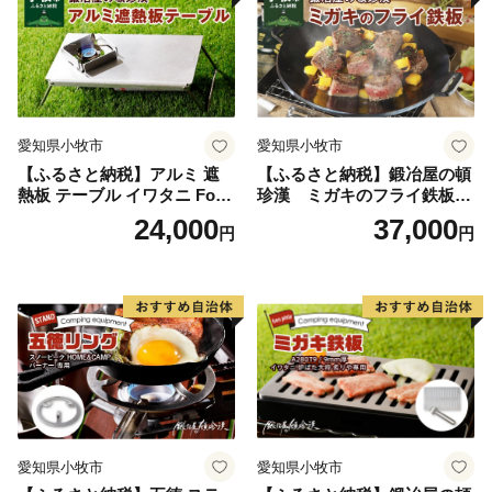
愛知県小牧市
愛知県小牧市
【ふるさと納税】アルミ 遮
【ふるさと納税】鍛冶屋の頓
熱板 テーブル イワタニ Fore
珍漢 ミガキのフライ鉄板
Winds Micro Camp Stove F
F220S アウトドア キャンプ
24,000
37,000
円
円
W-MS01専用 折り畳みテーブ
ソロ ソロキャンプ グランピ
ル コンパクト 軽量 堅牢 風防
ング BBQ フライパン 調理器
用切板 アウトドア キャンプ
具 ミガキ鉄板 日本製
ソロ ソロキャンプ グランピ
ング バーナー 風防 鍛冶屋の
頓珍漢 愛知県 小牧市 送料無
料
愛知県小牧市
愛知県小牧市