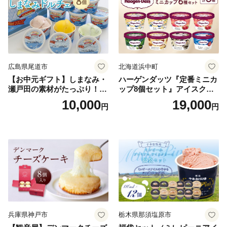
広島県尾道市
北海道浜中町
【お中元ギフト】しまなみ・
ハーゲンダッツ『定番ミニカ
瀬戸田の素材がたっぷり！ジ
ップ8個セット』アイスクリ
ェラート8個
ーム アイス スイーツ デザー
10,000
19,000
円
円
ト_H0016-104
兵庫県神戸市
栃木県那須塩原市