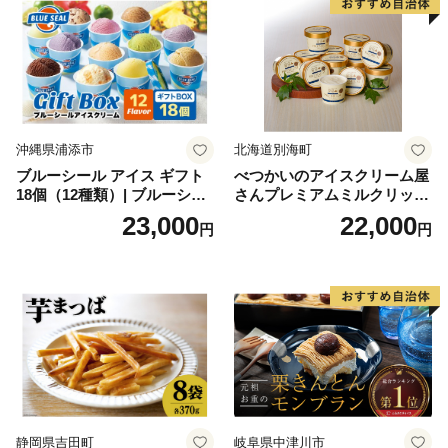
沖縄県浦添市
北海道別海町
ブルーシール アイス ギフト
べつかいのアイスクリーム屋
18個（12種類）| ブルーシー
さんプレミアムミルクリッチ
ルアイス ブルーシールアイ
12個（AP-01）（ 北海道アイ
23,000
22,000
円
円
スクリーム 着日指定可能 送
ス 北海道産アイス アイス ア
料無料 ジェラート 沖縄県 バ
イススイーツ アイスクリー
ースデー 贈り物 プレゼント
ム 北海道産アイスクリーム
誕生日 カップ 詰め合わせ バ
道産アイス 道産アイスクリ
ラエティ | バニラ チョコレー
ーム ギフト 詰合せ 詰め合わ
ト ストロベリー ピスタチオ
せ ふるさと納税 ）
バニラ＆クッキー ウベ 沖縄
紅イモ 塩ちんすこう 沖縄シ
ークヮーサー 沖縄黒糖 琉球
ロイヤルミルクティ 沖縄パ
イン
静岡県吉田町
岐阜県中津川市