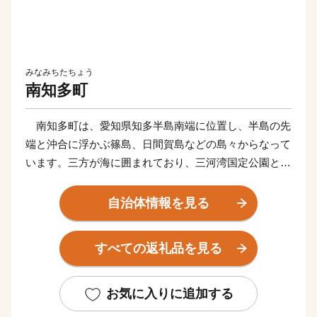
みなみちたちょう
南知多町
南知多町は、愛知県知多半島南端に位置し、半島の先
端と沖合に浮かぶ篠島、日間賀島などの島々からなって
います。三方が海に囲まれており、三河湾国定公園と南
知多県立自然公園に指定されている自然豊かな町です。
その地域特性から県下随一の漁獲量を誇る漁港の町と
自治体情報を見る
して知名度が高く、春にはメバル、夏はマアナゴやマダ
コ、秋にはシラス、冬にはトラフグなど四季折々の魚介
すべての返礼品を見る
類が水揚げされます。
また、日本の渚100選にも選ばれた千鳥ヶ浜がある内
海海水浴場をはじめ、町内には5つの海水浴場があり、
お気に入りに追加する
夏には海水浴客が多く訪れる観光の町です。愛知県を始