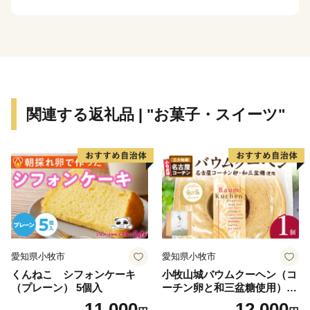
め年間300万人以上の観光客が訪れます。
しかし、近年は人口減少、少子高齢化の問題が顕著と
なっており、南海トラフ地震津波避難対策特別強化地域
に指定され、消滅可能性都市に名前が挙がるなど厳しい
現状が突きつけられています。
このような状況であっても、南知多町の交流・移住・
関連する返礼品 | "お菓子・スイーツ"
定住促進ポータルサイト「ウミひとココロ」を開設する
など、南知多町の魅力を全国に向けて発信する取組みを
行っております。
ふるさと納税についても南知多町の隠れた魅力を全国
の皆さまに知っていただく一つの手段と考えて取り組ん
でおります。皆さまの温かいご支援をお待ちしておりま
す。5千円以上寄附をしていただいた方には、まちのPR
も兼ねて町の特産品等をお送りさせていただきます。
愛知県小牧市
愛知県小牧市
くんねこ シフォンケーキ
小牧山城バウムクーヘン（コ
【ご注意】
（プレーン） 5個入
ーチン卵と和三盆糖使用）
※特典の送付は、南知多町外にお住まいの方に限らせて
名古屋コーチン バームクー
11,000
12,000