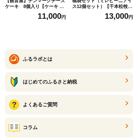
【観音屋】デンマークチーズ
福袋セット（ミレピーニアイ
ケーキ 8個入り【ケーキ チ
ス12個セット）【千本松牧
ーズケーキ 人気スイーツ お
場】 ns025-014-12 【デザー
11,000
13,000
円
円
すすめスイーツ 神戸スイー
ト 詰め合わせ ギフト】
ツ 新感覚チーズケーキ おす
すめケーキ 兵庫県 神戸市 D0
910-17】
ふるラボとは
はじめてのふるさと納税
よくあるご質問
コラム