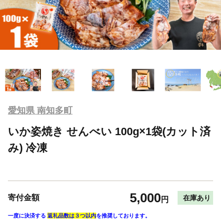
愛知県 南知多町
いか姿焼き せんべい 100g×1袋(カット済
み) 冷凍
5,000
寄付金額
在庫あり
円
一度に決済する
返礼品数は３つ以内
を推奨しております。