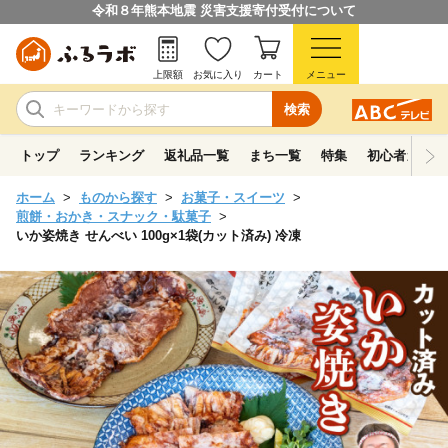
令和８年熊本地震 災害支援寄付受付について
上限額
お気に入り
カート
メニュー
検索
トップ
ランキング
返礼品一覧
まち一覧
特集
初心者ガイド
ホーム
ものから探す
お菓子・スイーツ
煎餅・おかき・スナック・駄菓子
いか姿焼き せんべい 100g×1袋(カット済み) 冷凍