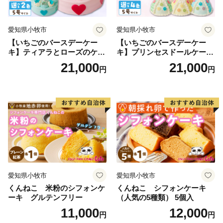
知多・美浜環状線」が運行
・離島（日間賀島・篠島）へのアクセス
「河和港」と「師崎港」より定期船が運行（名鉄海上
愛知県小牧市
愛知県小牧市
観光船）
【いちごのバースデーケー
【いちごのバースデーケー
キ】ティアラとローズのケー
キ】プリンセスドールケーキ
キ スイーツ デザート 洋菓
日時指定可 スイーツ デザー
21,000
21,000
円
円
子 お取り寄せ 愛知県 小牧市
ト 洋菓子 お取り寄せ 愛知県
送料無料 誕生日 クリスマス
小牧市 送料無料 誕生日 クリ
お祝い ばら 花 フラワー デコ
スマス お祝い キャラクター
レーション ホールケーキ 日
デコレーションケーキ ホー
時指定可
ルケーキ 人形 かわいい こど
も
愛知県小牧市
愛知県小牧市
くんねこ 米粉のシフォンケ
くんねこ シフォンケーキ
ーキ グルテンフリー
（人気の5種類） 5個入
11,000
12,000
円
円