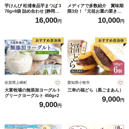
芋けんぴ 松浦食品芋まつば 3
メディアで多数紹介 賞味期
70g×8袋 詰め合わせ [静岡伊
限3分！「元祖お重の栗きん
勢丹(松浦食品) 静岡県 吉田町
とんモンブラン」 【未来の
16,000
10,000
円
円
22424274] 芋ケンピ セット
ご褒美】スイーツ 栗 モンブ
小袋 個包装 小分け
ラン くりきんとん デザート
ご褒美 お取り寄せ くり お菓
子 菓子 F4N-2298
佐賀県上峰町
愛知県小牧市
大富牧場の無添加ヨーグルト
三幸の福どら（黒ごまあん）
グリークヨーグルト 450g×2
9,000
円
9,000
円