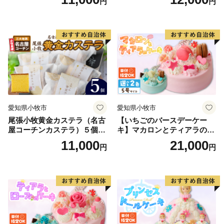
円
円
ヘン 和三盆 小牧銘菓 バウム
いただきます。
クーヘン 常温 愛知県 小牧市
※特典を受け取ることによる経済的利益については、一
アンプチベアやぐま
時所得に該当します。
※特典は複数選択いただけます。（1度の申込で最大32
品まで）
※特典のお届けには1～2ヶ月程度かかることがありま
す。
※寄附につきまして、年度内の回数制限は設けておりま
愛知県小牧市
愛知県小牧市
せん。
尾張小牧黄金カステラ（名古
【いちごのバースデーケー
※特典の写真はイメージです。
屋コーチンカステラ）５個入
キ】マカロンとティアラのケ
名古屋コーチン カステラ ザ
ーキ スイーツ 日時指定可 デ
11,000
21,000
円
円
【アクセス】
ラメ 常温 愛知県 小牧市 アン
ザート 洋菓子 お取り寄せ 愛
プチベアやぐま
知県 小牧市 送料無料 誕生日
名古屋から約1時間
クリスマス お祝い マカロン
・自動車： 知多半島道路利用
デコレーションケーキ ホー
・公共交通機関： 最寄駅「内海駅」または「河和駅」
ルケーキ
（名古屋鉄道）
※町内⇔河和駅は海っ子バス（コミュニティバス）「南