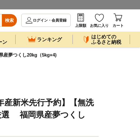
検索
ログイン・会員登録
上限額
お気に入り
カート
はじめての
ランキング
ーン
ふるさと納税
夢つくし20kg（5kg×4)
和7年産新米先行予約】【無洗
厳選 福岡県産夢つくし