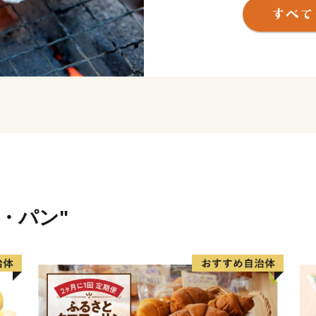
し一層インフラの整備が進
展を続けています。
米・パン"