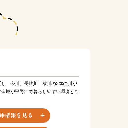
置し、今川、長峡川、祓川の3本の川が
ぼ全域が平野部で暮らしやすい環境とな
広がり近郊型農業が行われています。ま
め漁業も盛んな町です。
自動車道、国道201号バイパスが開通