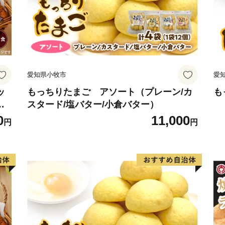
愛知県小牧市
愛
ッ
もっちりたまご アソート（プレーン/カ
も
存
スタード/塩バター/小倉バター）
0
11,000
円
円