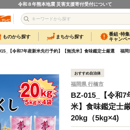
令和８年熊本地震 災害支援寄付受付について
番組･特集
ものから探す
まちから探す
キャンペ
-015_【令和7年産新米先行予約】【無洗米】食味鑑定士厳選 福岡県産
おすすめ自治体
福岡県 行橋市
BZ-015_【令
米】食味鑑定士
20kg（5kg×4)