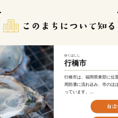
ゆくはしし
行橋市
行橋市は、福岡県東部に位
周防灘に流れ込み、市のほ
っています。
市の南西部には水田地帯が
た周防灘にも面しているた
近年では、市内を通る東九州