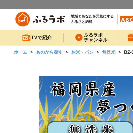
地域とあなたを元気にする
ふるさと納税
ふるラボ
TVで紹介
チャンネル
ホーム
ものから探す
お米・パン
無洗米
BZ