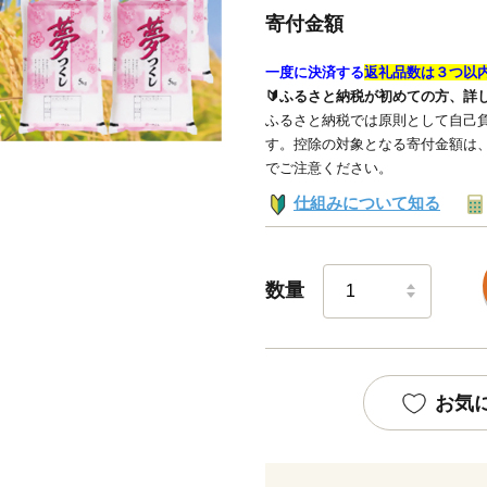
寄付金額
一度に決済する
返礼品数は３つ以
🔰ふるさと納税が初めての方、詳
ふるさと納税では原則として自己負
す。控除の対象となる寄付金額は
でご注意ください。
仕組みについて知る
数量
お気