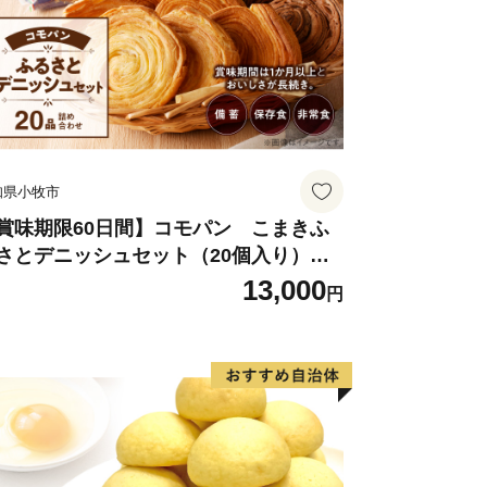
知県小牧市
賞味期限60日間】コモパン こまきふ
さとデニッシュセット（20個入り）／
害用備蓄 保存食 非常食 防災グッズにも
13,000
円