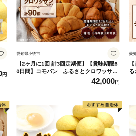
愛知県小牧市
愛
【2ヶ月に1回 計3回定期便】【賞味期限6
【
0日間】コモパン ふるさとクロワッサン
る
0
円
セット（計90個）／災害用備蓄 保存食 非
災
42,000
円
常食 防災グッズにも