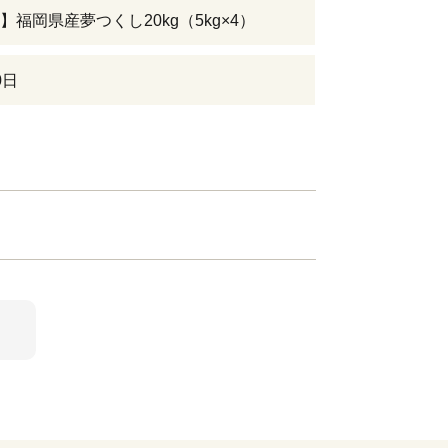
】福岡県産夢つくし20kg（5kg×4）
0日