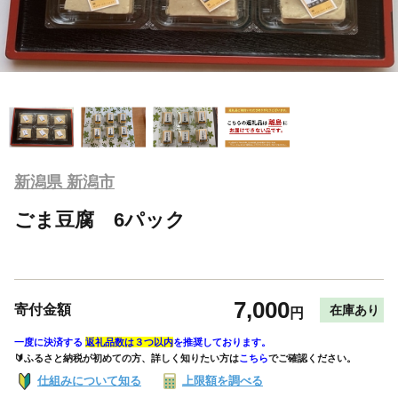
新潟県 新潟市
ごま豆腐 6パック
7,000
寄付金額
在庫あり
円
一度に決済する
返礼品数は３つ以内
を推奨しております。
🔰ふるさと納税が初めての方、詳しく知りたい方は
こちら
でご確認ください。
仕組みについて知る
上限額を調べる