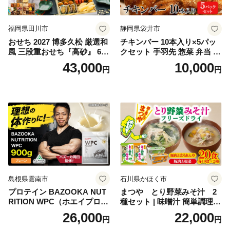
福岡県田川市
静岡県袋井市
おせち 2027 博多久松 厳選和
チキンバー 10本入り×5パッ
風 三段重おせち『高砂』 6.5
クセット 手羽先 惣菜 弁当 お
寸 3段重 2～3人前 おせち料
かず お酒 おつまみ ギフト キ
43,000
10,000
円
円
理 重箱 お正月 冷凍おせち 縁
ャンプ アウトドア キャンプ
起物 祝箸付 福岡 お節 オセチ
飯 保存食 非常食 鶏肉 肉 お
oseti osechi お祝い 迎春おせ
肉 鶏 人気 厳選 静岡県袋井市
ち 本格おせち おせち予約 年
末 年始 お取り寄せ 新春 贅沢
おせち こだわりおせち 惣菜
老舗おせち ふるさと納税お
せち 御節 お節料理 正月 調理
不要 おせち料理2027
島根県雲南市
石川県かほく市
プロテイン BAZOOKA NUT
まつや とり野菜みそ汁 2
RITION WPC（ホエイプロテ
種セット | 味噌汁 簡単調理
イン）＜プレーン＞ 900g｜
お味噌 おみそ みそ とり野菜
26,000
22,000
円
円
バズーカ岡田監修・植物由来
時短料理 時短ごはん ご当地