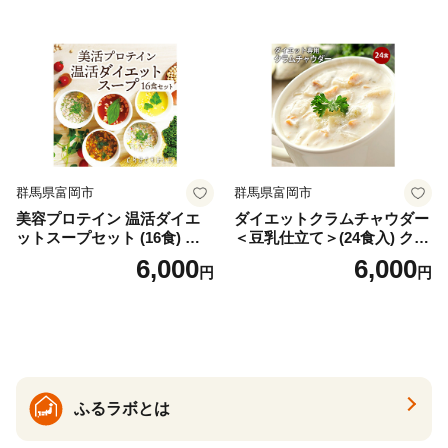
の甘味料使用・国内製造 島
フリーズドライ
根県雲南市/株式会社アルプ
ロン [AIEN005]
群馬県富岡市
群馬県富岡市
美容プロテイン 温活ダイエ
ダイエットクラムチャウダー
ットスープセット (16食) 小
＜豆乳仕立て＞(24食入) クラ
分け スープ 食べ比べ セット
ムチャウダー 豆乳 ダイエッ
6,000
6,000
円
円
詰合せ クラムチャウダー チ
ト スープ プロテイン たんぱ
ゲ コーン ポタージュ トマト
く質 食物繊維 食品 F20E-799
温活 ダイエット 美容 プロテ
イン 食品 F20E-809
ふるラボとは