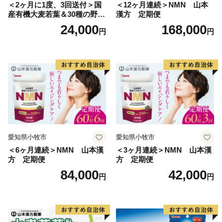
＜2ヶ月に1度、3回送付＞国
＜12ヶ月連続＞NMN 山本
産有機大麦若葉＆30種の野
漢方 定期便
菜 山本漢方 定期便
24,000
168,000
円
円
愛知県小牧市
愛知県小牧市
＜6ヶ月連続＞NMN 山本漢
＜3ヶ月連続＞NMN 山本漢
方 定期便
方 定期便
84,000
42,000
円
円