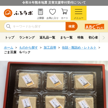
令和８年熊本地震 災害支援寄付受付について
上限額
お気に入り
カート
メニュー
検索
トップ
ランキング
返礼品一覧
まち一覧
特集
初心者ガイド
ホーム
ものから探す
加工品等
缶詰・瓶詰め・レトルト
ごま豆腐 6パック