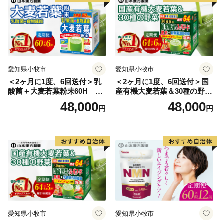
愛知県小牧市
愛知県小牧市
＜2ヶ月に1度、6回送付＞乳
＜2ヶ月に1度、6回送付＞国
酸菌＋大麦若葉粉末60H 山
産有機大麦若葉＆30種の野
本漢方 定期便
菜 山本漢方 定期便
48,000
48,000
円
円
愛知県小牧市
愛知県小牧市