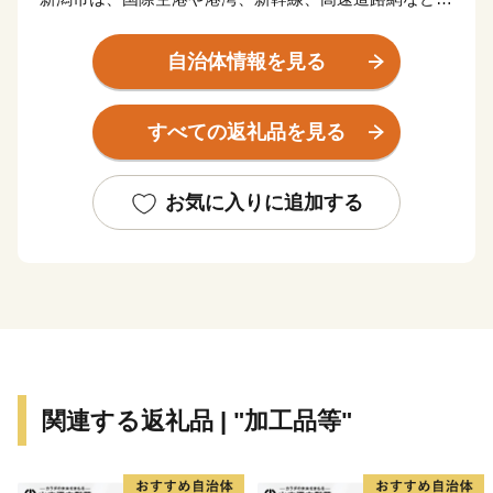
整備された交通拠点であると同時に、国内最大の水田面
積を持つ大農業都市です。
自治体情報を見る
さらに、日本海や信濃川・阿賀野川の大河、毎年4,000
羽を超えるハクチョウが飛来するラムサール条約湿地の
すべての返礼品を見る
佐潟など、豊かな自然に恵まれています。
その自然と人が生み出す、お米や野菜などのたくさんの
美味たち。慈しみながら育てられている美しい花々、受
お気に入りに追加する
け継がれる歴史や文化から作られる逸品など、
これまでも、そしてこれからも誇れる新潟市であるよう
頑張っていきます。
関連する返礼品 | "加工品等"