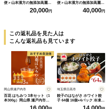
便＞山本漢方の無添加高麗人
便＞山本漢方の無添加高麗人
参粒
参粒
20,000
40,000
円
円
この返礼品を見た人は
こんな返礼品も見ています
岡山県瀬戸内市
埼玉県日高市
百花 はちみつ 3本セット（1
餃子のはながさ ホワイト餃
本300g）岡山県 瀬戸内市産
子 64個 16個×4パック 冷凍
石黒農園 ヨーグルト パン 砂
中華 点心 B級グルメ ご当地
16,000
14,000
円
円