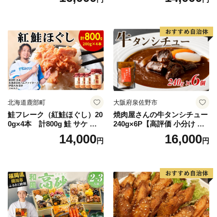
糖の代わり 香り高い いい香
野菜 おつまみ おかず 簡単調
り 季節の花の蜜 トンガリ容
理 時短 リピート 保存 豚肉
器入り
特製 ポーク 大きめ ジューシ
ー ギフト お取り寄せ 日高市
北海道鹿部町
大阪府泉佐野市
鮭フレーク（紅鮭ほぐし）20
焼肉屋さんの牛タンシチュー
0g×4本 計800g 鮭 サケ 鮭
240g×6P【高評価 小分け 惣
ほぐし サケフレーク シャケ
菜 牛たん 一人暮らし 冷凍】
14,000
16,000
円
円
フレーク 鮭フレーク