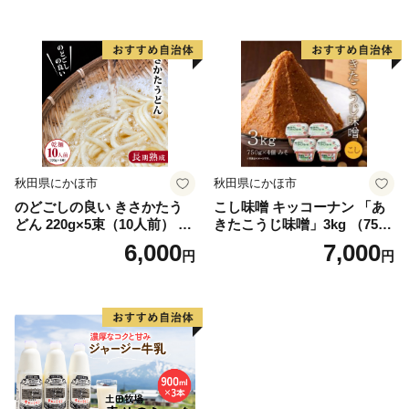
秋田県にかほ市
秋田県にかほ市
のどごしの良い きさかたう
こし味噌 キッコーナン 「あ
どん 220g×5束（10人前） 乾
きたこうじ味噌」3kg （750g
麺 麺類 秋田県 ご当地
×4） 【 みそ 味噌 小分け カ
6,000
7,000
円
円
ップ 麹味噌 調味料 大豆 味噌
汁セット秋田県 にかほ 】