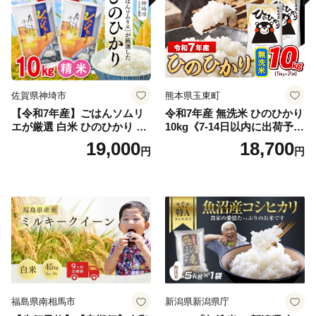
佐賀県神埼市
熊本県玉東町
【令和7年産】ごはんソムリ
令和7年産 無洗米 ひのひかり
エが厳選 白米 ひのひかり 10
10kg《7-14日以内に出荷予定
kg【神埼市産 米 お米 精米 白
(土日祝除く)》コメ 米 無洗米
19,000
18,700
円
円
米 10kg 5kg×2 ひのひかり ブ
令和7年産 高レビュー｜人気
ランド米 食味鑑定士】(H063
米 熊本県産米 お米 生活応援
164)
米
福島県南相馬市
新潟県新潟県庁