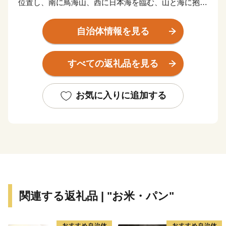
位置し、南に鳥海山、西に日本海を臨む、山と海に抱か
れた風光明媚なまちです。
鳥海山は標高2,236ｍの独立峰で、山頂から海岸線まで
自治体情報を見る
直線距離で約16ｋｍと近く、世界的にも珍しい地理的特
徴があり、にかほ市ではその鳥海山の雄大な自然からな
すべての返礼品を見る
る、森林や湿原、伏流水などの観光スポットでの登山、
森林浴、散策などを楽しめるほか、鳥海山と日本海の恵
みを受けた四季折々の旬の味覚を味わうことができま
お気に入りに追加する
す。
関連する返礼品 | "お米・パン"