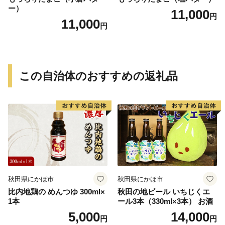
ー）
11,000
円
11,000
円
この自治体のおすすめの返礼品
秋田県にかほ市
秋田県にかほ市
比内地鶏の めんつゆ 300ml×
秋田の地ビール いちじくエ
1本
ール3本（330ml×3本） お酒
5,000
14,000
円
円