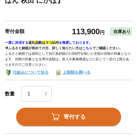
はん 秋田 にかほ】
113,900
寄付金額
在庫あり
円
一度に決済する
返礼品数は３つ以内
を推奨しております。
🔰ふるさと納税が初めての方、詳しく知りたい方は
こちら
でご確認ください。
ふるさと納税では原則として自己負担額の2,000円を除いた全額が控除の対象となり
ます。控除の対象となる寄付金額は、収入や家族構成などに応じて一定の上限があ
りますのでご注意ください。
仕組みについて知る
上限額を調べる
数量
寄付する