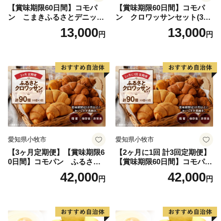
【賞味期限60日間】コモパ
【賞味期限60日間】コモパ
ン こまきふるさとデニッシ
ン クロワッサンセット(30
ュセット（20個入り）／災害
個入り)／災害用備蓄 保存食
13,000
13,000
円
円
用備蓄 保存食 非常食 防災グ
非常食 防災グッズにも
ッズにも
愛知県小牧市
愛知県小牧市
【3ヶ月定期便】【賞味期限6
【2ヶ月に1回 計3回定期便】
0日間】コモパン ふるさと
【賞味期限60日間】コモパ
クロワッサンセット（計90
ン ふるさとクロワッサンセ
42,000
42,000
円
円
個）／災害用備蓄 保存食 非
ット（計90個）／災害用備蓄
常食 防災グッズにも
保存食 非常食 防災グッズに
も