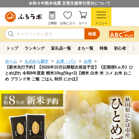
令和８年熊本地震 災害支援寄付受付について
上限額
お気に入り
カート
メニュー
検索
トップ
ランキング
返礼品一覧
まち一覧
特集
初心者ガイド
ホーム
ものから探す
お米・パン
お米
【新米先行予約】【2026年10月以降順次発送予定】《定期便6ヵ月》ひ
とめぼれ 令和8年度産 精米10kg(5kg×2)【精米 白米 米 コメ お米 おこ
め ブランド米 ご飯 ごはん 秋田 にかほ】