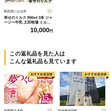
秋田県にかほ市
幸せのミルク 900ml 3本 ジャ
ージー牛乳 土田牧場 ミルク
牛乳 低温殺菌牛乳 健康 栄養
10,000
円
豊富 冷蔵 秋田 秋田県 にかほ
市
この返礼品を見た人は
こんな返礼品も見ています
福岡県大木町
福井県池田町