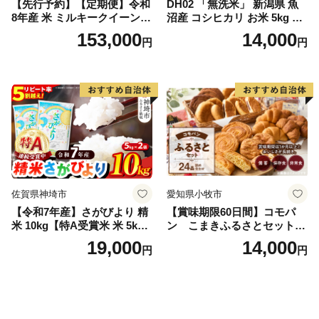
【先行予約】【定期便】令和
DH02 「無洗米」 新潟県 魚
8年産 米 ミルキークイーン
沼産 コシヒカリ お米 5kg こ
白米 45kg (5kg×9回) | ミルキ
しひかり 精米 米（お米の美
153,000
14,000
円
円
ークイーン 米5kg 福島 福島
味しい炊き方ガイド付き）
県産 福島産 精米 お米 米 コ
メ 武田ファーム サムランド
福島県 南相馬市 cu006-ae
佐賀県神埼市
愛知県小牧市
【令和7年産】さがびより 精
【賞味期限60日間】コモパ
米 10kg【特A受賞米 米 5kg×
ン こまきふるさとセット
2袋 お米 コメ こめ 国産 美味
（24個入り）／災害用備蓄
19,000
14,000
円
円
しい ブランド米 人気 ランキ
保存食 非常食 防災グッズに
ング 増田米穀】(H015224)
も