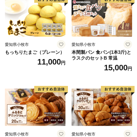
愛知県小牧市
愛知県小牧市
もっちりたまご（プレーン）
本間製パン 食パン(1本3斤)と
ラスクのセットB 常温
11,000
円
15,000
円
愛知県小牧市
愛知県小牧市