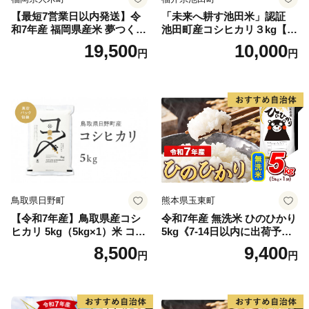
【最短7営業日以内発送】令
「未来へ耕す池田米」認証
和7年産 福岡県産米 夢つくし
池田町産コシヒカリ３kg【お
15kg 精米 ※北海道・沖縄・
1人様につき３セットまで】
19,500
10,000
円
円
離島は配送不可
鳥取県日野町
熊本県玉東町
【令和7年産】鳥取県産コシ
令和7年産 無洗米 ひのひかり
ヒカリ 5kg（5kg×1）米 コシ
5kg《7-14日以内に出荷予定
ヒカリ こしひかり お米 白米
(土日祝除く)》コメ 米 無洗米
8,500
9,400
円
円
精米 5キロ おこめ こめ コメ
高レビュー｜人気米 熊本県
真空パック包装 真空包装 長
産米 お米 生活応援米
期保存 単一原料米 鳥取県日
野町産 Elevation