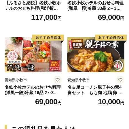
【ふるさと納税】名鉄小牧ホ
名鉄小牧ホテルのおせち料理
テルのおせち料理(和洋折衷
(和風一段)冷蔵 33品 2～3人
三段)冷蔵 52品 4～5人前 202
前 2027年【数量限定 お申込
117,000
69,000
円
円
7年 【数量限定 お申込期限1
期限12/15】 解凍不要 ホテル
2/15まで】 解凍不要 ホテル
特製 伝統 おせち 2027 おせち
特製 伝統 おせち 2027 おせち
料理 小牧市 お節 冷蔵おせち
料理 小牧市 お節 冷蔵おせち
人気 新春 迎春おせち 定番お
人気 新春 迎春おせち 定番お
せち 本格おせち 和風おせち
せち 本格おせち 和洋折衷お
縁起物おせち 12月31日 お届
せち 縁起物おせち 12月31日
け お正月 お取り寄せ
お届け お正月 お取り寄せ
愛知県小牧市
愛知県小牧市
名鉄小牧ホテルのおせち料理
名古屋コーチン親子丼の素4
(洋風一段)冷蔵 16品 2～3人
食セット もも肉 地鶏 卵 鶏
前 2027年【数量限定 お申込
肉
69,000
10,000
円
円
期限12/15】 解凍不要 ホテル
特製 伝統 おせち 2027 おせち
料理 小牧市 お節 冷蔵おせち
人気 新春 迎春おせち 定番お
せち 本格おせち 洋風おせち