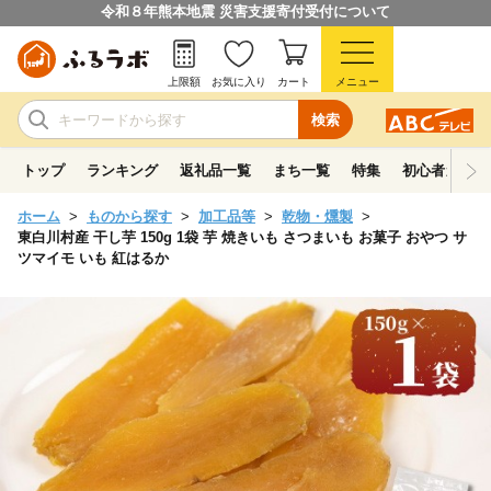
令和８年熊本地震 災害支援寄付受付について
上限額
お気に入り
カート
メニュー
検索
トップ
ランキング
返礼品一覧
まち一覧
特集
初心者ガイド
ホーム
ものから探す
加工品等
乾物・燻製
東白川村産 干し芋 150g 1袋 芋 焼きいも さつまいも お菓子 おやつ サ
ツマイモ いも 紅はるか