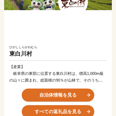
ひがししらかわむら
東白川村
【産業】
岐阜県の東部に位置する東白川村は、標高1,000m級
の山々に囲まれ、総面積の90％が山林で、そのうち
73％を占める人工林は、東白川村が誇るブランド、「東
濃ひのき」が植林されています。また、「美濃白川茶」
自治体情報を見る
発祥の地でもあり、山間地ならではの傾斜地を利用し
て、茶栽培を行っています。
すべての返礼品を見る