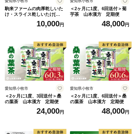
愛知県小牧市
愛知県小牧市
駒来ファームの肉厚乾しいた
＜2ヶ月に1度、6回送付＞菊
け・スライス乾しいたけ[極
芋茶 山本漢方 定期便
上 肉厚 乾しいたけ 乾シイタ
10,000
48,000
円
円
ケ 乾椎茸 干ししいたけ 干し
椎茸 スライス 安心 安全 国産
採れたて 新鮮 きのこ 野菜]
愛知県小牧市
愛知県小牧市
＜2ヶ月に1度、3回送付＞桑
＜2ヶ月に1度、6回送付＞桑
の葉茶 山本漢方 定期便
の葉茶 山本漢方 定期便
24,000
48,000
円
円