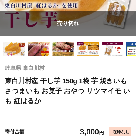
売り切れ
岐阜県 東白川村
東白川村産 干し芋 150g 1袋 芋 焼きいも
さつまいも お菓子 おやつ サツマイモ い
も 紅はるか
3,000
寄付金額
在庫なし
円