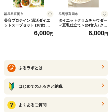
群馬県富岡市
群馬県富岡市
美容プロテイン 温活ダイエ
ダイエットクラムチャウダー
ットスープセット (16食) 小
＜豆乳仕立て＞(24食入) クラ
分け スープ 食べ比べ セット
ムチャウダー 豆乳 ダイエッ
6,000
6,000
円
円
詰合せ クラムチャウダー チ
ト スープ プロテイン たんぱ
ゲ コーン ポタージュ トマト
く質 食物繊維 食品 F20E-799
温活 ダイエット 美容 プロテ
イン 食品 F20E-809
ふるラボとは
はじめてのふるさと納税
よくあるご質問