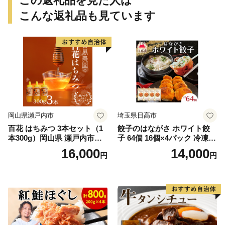
この返礼品を見た人は
縁起物おせち 12月31日 お届
け お正月 お取り寄せ
こんな返礼品も見ています
岡山県瀬戸内市
埼玉県日高市
百花 はちみつ 3本セット（1
餃子のはながさ ホワイト餃
本300g）岡山県 瀬戸内市産
子 64個 16個×4パック 冷凍
石黒農園 ヨーグルト パン 砂
中華 点心 B級グルメ ご当地
16,000
14,000
円
円
糖の代わり 香り高い いい香
野菜 おつまみ おかず 簡単調
り 季節の花の蜜 トンガリ容
理 時短 リピート 保存 豚肉
器入り
特製 ポーク 大きめ ジューシ
ー ギフト お取り寄せ 日高市