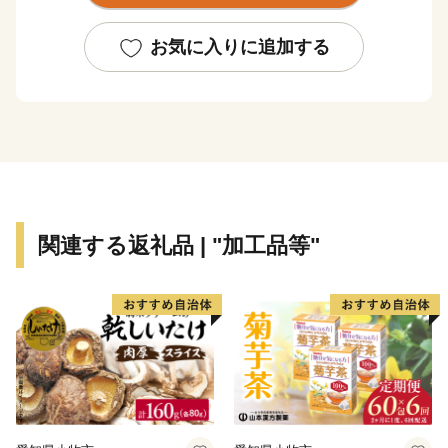
【歴史】
明治初年、新政府による神仏分離令に端を発した廃仏毀
お気に入りに追加する
釈運動の影響により、仏教建造物のほとんどが破壊され
ました。以後、再建されなかったために全国でも珍しい
お寺のない村という歴史を持ちます。
【観光】
幻の珍獣「つちのこ」の目撃多発地域としてマスコミ等
に紹介されたことで「ツチノコ村」とも呼ばれ、毎年5
関連する返礼品 | "加工品等"
月3日につちのこ捜索イベント「つちのこフェスタ」を
行っています。