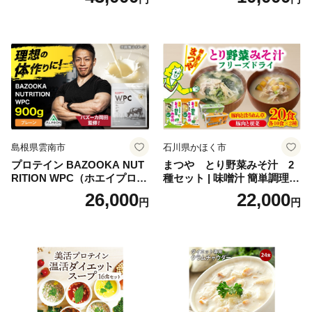
理 重箱 お正月 冷凍おせち 縁
ャンプ アウトドア キャンプ
起物 祝箸付 福岡 お節 オセチ
飯 保存食 非常食 鶏肉 肉 お
oseti osechi お祝い 迎春おせ
肉 鶏 人気 厳選 静岡県袋井市
ち 本格おせち おせち予約 年
末 年始 お取り寄せ 新春 贅沢
おせち こだわりおせち 惣菜
老舗おせち ふるさと納税お
せち 御節 お節料理 正月 調理
不要 おせち料理2027
島根県雲南市
石川県かほく市
プロテイン BAZOOKA NUT
まつや とり野菜みそ汁 2
RITION WPC（ホエイプロテ
種セット | 味噌汁 簡単調理
イン）＜プレーン＞ 900g｜
お味噌 おみそ みそ とり野菜
26,000
22,000
円
円
バズーカ岡田監修・植物由来
時短料理 時短ごはん ご当地
の甘味料使用・国内製造 島
フリーズドライ
根県雲南市/株式会社アルプ
ロン [AIEN005]