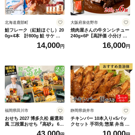
北海道鹿部町
大阪府泉佐野市
鮭フレーク（紅鮭ほぐし）20
焼肉屋さんの牛タンシチュー
0g×4本 計800g 鮭 サケ 鮭
240g×6P【高評価 小分け 惣
ほぐし サケフレーク シャケ
菜 牛たん 一人暮らし 冷凍】
14,000
16,000
円
円
フレーク 鮭フレーク
福岡県田川市
静岡県袋井市
おせち 2027 博多久松 厳選和
チキンバー 10本入り×5パッ
風 三段重おせち『高砂』 6.5
クセット 手羽先 惣菜 弁当 お
寸 3段重 2～3人前 おせち料
かず お酒 おつまみ ギフト キ
43,000
10,000
円
円