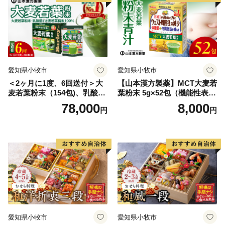
愛知県小牧市
愛知県小牧市
＜2ヶ月に1度、6回送付＞大
【山本漢方製薬】MCT大麦若
麦若葉粉末（154包)、乳酸菌
葉粉末 5g×52包（機能性表示
+大麦若葉粉末（7包) 山本
食品）
78,000
8,000
円
円
漢方 定期便
愛知県小牧市
愛知県小牧市