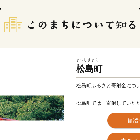
まつしままち
松島町
松島町ふるさと寄附金につ
松島町では、寄附していた
をご用意しております。
【ご注意】
※特典商品の送付は、松島