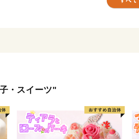
きます。
※お礼の品のお届けには1～
※寄附につきましては、年
ん。
※特典商品の写真はイメー
菓子・スイーツ"