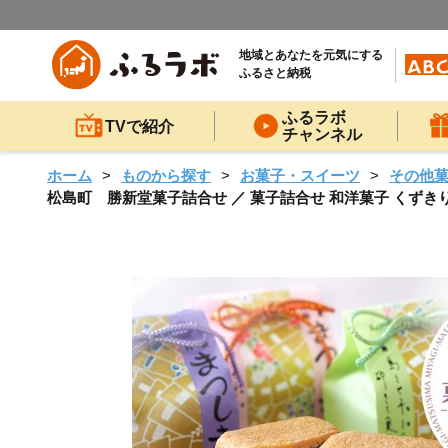
地域とあなたを元気にする
ふるさと納税
ふるラボ
TVで紹介
チャンネル
ホーム
ものから探す
お菓子・スイーツ
その他
松島町 勝新堂菓子詰合せ ／ 菓子詰合せ 和洋菓子 くずきり ど