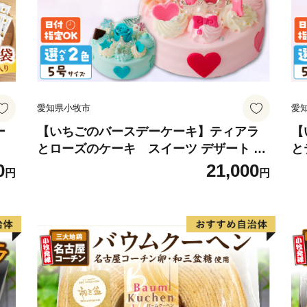
愛知県小牧市
愛
ー
【いちごのバースデーケーキ】ティアラ
【
とローズのケーキ スイーツ デザート 洋
と
菓子 お取り寄せ 愛知県 小牧市 送料無料
デ
0
21,000
円
円
誕生日 クリスマス お祝い ばら 花 フラワ
市
ー デコレーション ホールケーキ 日時指定
カ
可
キ