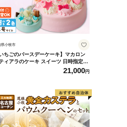
知県小牧市
いちごのバースデーケーキ】マカロン
ティアラのケーキ スイーツ 日時指定可
ザート 洋菓子 お取り寄せ 愛知県 小牧
21,000
円
 送料無料 誕生日 クリスマス お祝い マ
ロン デコレーションケーキ ホールケー