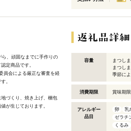
がら、頑固なまでに手作りの
容量
まつしま
ド認定商品です。
まつしま
進委員会による厳正な審査を経
季節によ
です。
消費期限
賞味期限
生地づくり、焼き上げ、梱包
価値が生じております。
卵
乳
アレルギー
品目
ゼラチ
くるみ