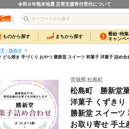
令和８年熊本地震 災害支援寄付受付について
番組･特集
ものから探す
まちから探す
キャンペ
菓子・詰合せ
ら焼き 手づくり おやつ 勝新堂 スイーツ 和菓子 洋菓子 詰め合わせ
宮城県 松島町
松島町 勝新堂菓
洋菓子 くずきり
勝新堂 スイーツ
お取り寄せ 手土産 