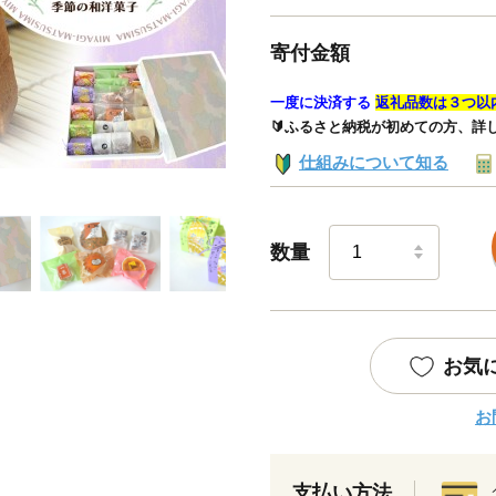
寄付金額
一度に決済する
返礼品数は３つ以
🔰ふるさと納税が初めての方、詳
仕組みについて知る
数量
お気
お
支払い方法