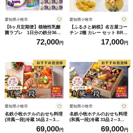
愛知県小牧市
愛知県小牧市
【6ヶ月定期便】植物性乳酸
【ふるさと納税】名古屋コー
菌ラブレ 1日分の鉄分36本
チン 2種 カレー セット BRIC
（計216本） [052S11-T]
K CAFE ブリックカフェ グ
72,000
17,000
円
円
リーンカレー バターチキン
カレー スパイシー もも肉 人
気 カフェ 電子レンジOK ボ
イル カレーライス 簡単調理
お取り寄せグルメ 時短飯 愛
知県 小牧市 送料無料
愛知県小牧市
愛知県小牧市
名鉄小牧ホテルのおせち料理
名鉄小牧ホテルのおせち料理
(洋風一段)冷蔵 16品 2～3人
(和風一段)冷蔵 33品 2～3人
前 2027年【数量限定 お申込
前 2027年【数量限定 お申込
69,000
69,000
円
円
期限12/15】 解凍不要 ホテル
期限12/15】 解凍不要 ホテル