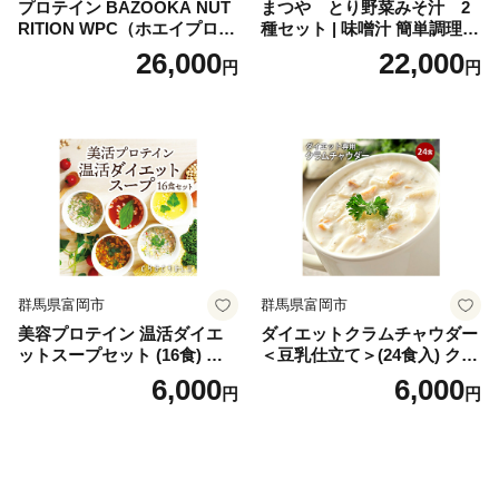
プロテイン BAZOOKA NUT
まつや とり野菜みそ汁 2
RITION WPC（ホエイプロテ
種セット | 味噌汁 簡単調理
イン）＜プレーン＞ 900g｜
お味噌 おみそ みそ とり野菜
26,000
22,000
円
円
バズーカ岡田監修・植物由来
時短料理 時短ごはん ご当地
の甘味料使用・国内製造 島
フリーズドライ
根県雲南市/株式会社アルプ
ロン [AIEN005]
群馬県富岡市
群馬県富岡市
美容プロテイン 温活ダイエ
ダイエットクラムチャウダー
ットスープセット (16食) 小
＜豆乳仕立て＞(24食入) クラ
分け スープ 食べ比べ セット
ムチャウダー 豆乳 ダイエッ
6,000
6,000
円
円
詰合せ クラムチャウダー チ
ト スープ プロテイン たんぱ
ゲ コーン ポタージュ トマト
く質 食物繊維 食品 F20E-799
温活 ダイエット 美容 プロテ
イン 食品 F20E-809