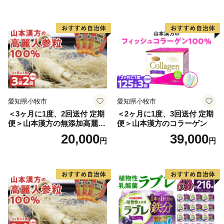
特製 伝統 おせち 2027 おせち
特製 伝統 おせち 2027 おせち
料理 小牧市 お節 冷蔵おせち
料理 小牧市 お節 冷蔵おせち
人気 新春 迎春おせち 定番お
人気 新春 迎春おせち 定番お
せち 本格おせち 洋風おせち
せち 本格おせち 和風おせち
縁起物おせち 12月31日 お届
縁起物おせち 12月31日 お届
け お正月 お取り寄せ
け お正月 お取り寄せ
愛知県小牧市
愛知県小牧市
＜3ヶ月に1度、2回送付 定期
＜2ヶ月に1度、3回送付 定期
便＞山本漢方の無添加高麗人
便＞山本漢方のコラーゲン
参粒
20,000
39,000
円
円