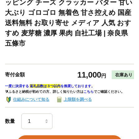
ッピング チーズ クラッカー バター 甘い
大ぶり ゴロゴロ 無着色 甘さ控えめ 国産
送料無料 お取り寄せ メディア 人気 おす
すめ 麦芽糖 濃厚 果肉 自社工場 | 奈良県
五條市
11,000
寄付金額
在庫あり
円
一度に決済する
返礼品数は３つ以内
を推奨しております。
🔰ふるさと納税が初めての方、詳しく知りたい方は
こちら
でご確認ください。
仕組みについて知る
上限額を調べる
数量