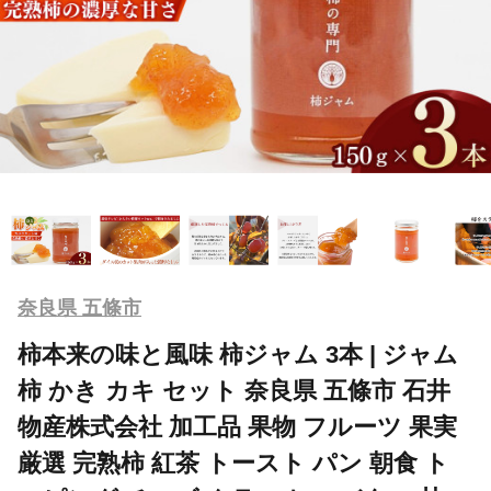
奈良県 五條市
柿本来の味と風味 柿ジャム 3本 | ジャム
柿 かき カキ セット 奈良県 五條市 石井
物産株式会社 加工品 果物 フルーツ 果実
厳選 完熟柿 紅茶 トースト パン 朝食 ト