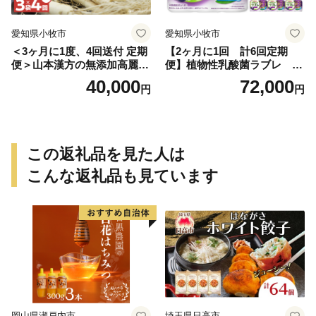
愛知県小牧市
愛知県小牧市
＜3ヶ月に1度、4回送付 定期
【2ヶ月に1回 計6回定期
便＞山本漢方の無添加高麗人
便】植物性乳酸菌ラブレ 鉄
参粒
分36本（計216本） [052S07-
40,000
72,000
円
円
T]
この返礼品を見た人は
こんな返礼品も見ています
岡山県瀬戸内市
埼玉県日高市