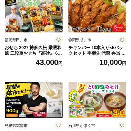
福岡県田川市
静岡県袋井市
おせち 2027 博多久松 厳選和
チキンバー 10本入り×5パッ
風 三段重おせち『高砂』 6.5
クセット 手羽先 惣菜 弁当 お
寸 3段重 2～3人前 おせち料
かず お酒 おつまみ ギフト キ
43,000
10,000
円
円
理 重箱 お正月 冷凍おせち 縁
ャンプ アウトドア キャンプ
起物 祝箸付 福岡 お節 オセチ
飯 保存食 非常食 鶏肉 肉 お
oseti osechi お祝い 迎春おせ
肉 鶏 人気 厳選 静岡県袋井市
ち 本格おせち おせち予約 年
末 年始 お取り寄せ 新春 贅沢
おせち こだわりおせち 惣菜
老舗おせち ふるさと納税お
せち 御節 お節料理 正月 調理
不要 おせち料理2027
島根県雲南市
石川県かほく市