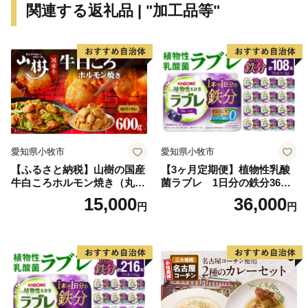
関連する返礼品 | "加工品等"
『つながる五條、あつまる五條』としての発展が期待さ
れています。
【お問合せ先】
五條市ふるさと納税事務局
TEL：050-3090-1717
FAX：050-3317-9314
愛知県小牧市
愛知県小牧市
メール：gojo29@support-bpo.com
【ふるさと納税】山樹の国産
【3ヶ月定期便】植物性乳酸
牛白ころホルモン焼き（丸
菌ラブレ 1日分の鉄分36本
腸）味付 600g
（計108本） [052S10-T]
15,000
36,000
円
円