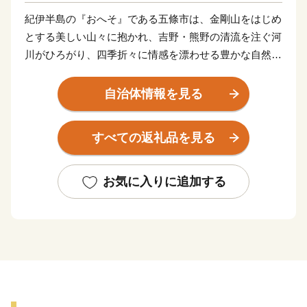
紀伊半島の『おへそ』である五條市は、金剛山をはじめ
とする美しい山々に抱かれ、吉野・熊野の清流を注ぐ河
川がひろがり、四季折々に情感を漂わせる豊かな自然に
満ち溢れています。
清らかな大地と水に育まれた日本一の柿や梅などの果
自治体情報を見る
樹、鮎やあまごなどの川魚をはじめ、大自然の恩みを受
けた当地ならではのおいしいものも満載。
すべての返礼品を見る
明治維新発祥の地である五條市は、ロマンあふれる歴史
の宝庫。江戸時代から400年のときを経て美しい姿を残
す重要伝統的建造物群保存地区『新町通り』、ユネスコ
お気に入りに追加する
の世界遺産に登録された「大峯奥駈道」も自慢です。
温泉やBBQなど、家族連れで楽しんだり、田舎暮らし
を体験したりできる施設も充実。当地の誇る自然・歴
史・味覚とともに、心地よい『五條時間』を満喫できま
す。
今後、京都・奈良・和歌山を結ぶ京奈和自動車道、紀伊
半島を縦断する五條新宮道路などの主要幹線が結集し、