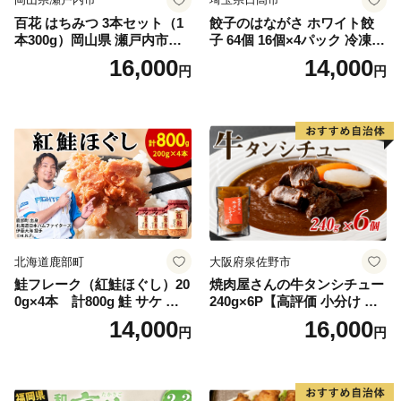
百花 はちみつ 3本セット（1
餃子のはながさ ホワイト餃
本300g）岡山県 瀬戸内市産
子 64個 16個×4パック 冷凍
石黒農園 ヨーグルト パン 砂
中華 点心 B級グルメ ご当地
16,000
14,000
円
円
糖の代わり 香り高い いい香
野菜 おつまみ おかず 簡単調
り 季節の花の蜜 トンガリ容
理 時短 リピート 保存 豚肉
器入り
特製 ポーク 大きめ ジューシ
ー ギフト お取り寄せ 日高市
北海道鹿部町
大阪府泉佐野市
鮭フレーク（紅鮭ほぐし）20
焼肉屋さんの牛タンシチュー
0g×4本 計800g 鮭 サケ 鮭
240g×6P【高評価 小分け 惣
ほぐし サケフレーク シャケ
菜 牛たん 一人暮らし 冷凍】
14,000
16,000
円
円
フレーク 鮭フレーク