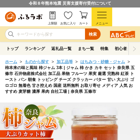
令和８年熊本地震 災害支援寄付受付について
上限額
お気に入り
カート
メニュー
検索
トップ
ランキング
返礼品一覧
まち一覧
特集
初心者ガイド
ホーム
ものから探す
加工品等
はちみつ・砂糖・ジャム
柿本来の味と風味 柿ジャム 3本 | ジャム 柿 かき カキ セット 奈良県 五
條市 石井物産株式会社 加工品 果物 フルーツ 果実 厳選 完熟柿 紅茶 ト
ースト パン 朝食 トッピング チーズ クラッカー バター 甘い 大ぶり ゴ
ロゴロ 無着色 甘さ控えめ 国産 送料無料 お取り寄せ メディア 人気 お
すすめ 麦芽糖 濃厚 果肉 自社工場 | 奈良県 五條市