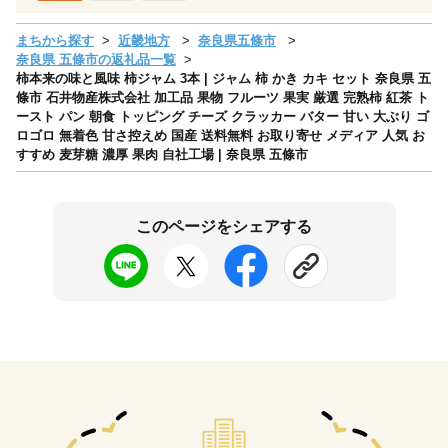
まちから探す
近畿地方
奈良県五條市
奈良県 五條市の返礼品一覧
柿本来の味と風味 柿ジャム 3本 | ジャム 柿 かき カキ セット 奈良県 五
條市 石井物産株式会社 加工品 果物 フルーツ 果実 厳選 完熟柿 紅茶 ト
ースト パン 朝食 トッピング チーズ クラッカー バター 甘い 大ぶり ゴ
ロゴロ 無着色 甘さ控えめ 国産 送料無料 お取り寄せ メディア 人気 お
すすめ 麦芽糖 濃厚 果肉 自社工場 | 奈良県 五條市
このページをシェアする