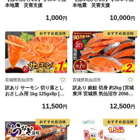
本地震 災害支援
本地震 災害支援
1,000
10,000
円
円
宮城県気仙沼市
宮城県気仙沼市
訳あり サーモン 切り落とし
訳あり 銀鮭 切身 約2kg [宮城
おさしみ用 1kg 125gx8p [足
東洋 宮城県 気仙沼市 205649
利本店 宮城県 気仙沼市 2056
91] 鮭 魚介類 海鮮 訳アリ 規
11,500
12,500
4313] 魚 魚介類 鮭 お刺し身
格外 不揃い さけ サケ 鮭切身
円
円
刺し身 刺身 生 生食 個包装
シャケ 切り身 冷凍 家庭用 お
チリ銀鮭 銀鮭 海鮮 海鮮丼 魚
かず 弁当 支援 サーモン 銀鮭
介
切り身 魚 わけあり