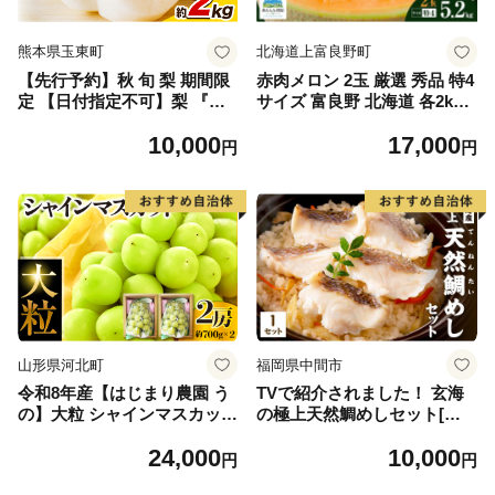
熊本県玉東町
北海道上富良野町
【先行予約】秋 旬 梨 期間限
赤肉メロン 2玉 厳選 秀品 特4
定 【日付指定不可】梨 『松
サイズ 富良野 北海道 各2kg
田農園』の くまもと 梨 たっ
～2.6kg 2玉 セット ファーム
10,000
17,000
ぷり 約2kg 5-7玉前後 《7月
富良野 メロン めろん 果物 く
円
円
下旬-9月末頃出荷》 予約 受
だもの フルーツ デザート 旬
付中 熊本県玉名郡玉東町『松
の果物 旬のフルーツ
田農園』なし 果物 スイーツ
フルーツ デザート スムージ
ー SDG`s
山形県河北町
福岡県中間市
令和8年産【はじまり農園 う
TVで紹介されました！ 玄海
の】大粒 シャインマスカット
の極上天然鯛めしセット[鯛
２房（約700g×2房） 山形県
の切身、だし汁、鯛茶漬け用
24,000
10,000
河北町産 【河北町観光物産協
だし]【010-0001】
円
円
会】 ka002-004-r8