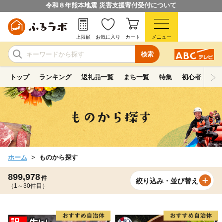
令和８年熊本地震 災害支援寄付受付について
上限額
お気に入り
カート
メニュー
検索
トップ
ランキング
返礼品一覧
まち一覧
特集
初心者ガイド
ホーム
ものから探す
899,978
件
絞り込み・並び替え
（1～30件目）