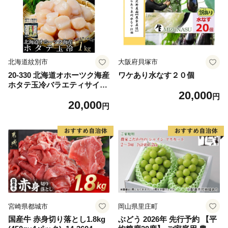
ム 愛南町 愛媛県
北海道紋別市
大阪府貝塚市
20-330 北海道オホーツク海産
ワケあり水なす２０個
ホタテ玉冷バラエティサイズ
20,000
(1kg)｜ 訳あり サイズ不揃い
円
20,000
円
宮崎県都城市
岡山県里庄町
国産牛 赤身切り落とし1.8kg
ぶどう 2026年 先行予約 【平