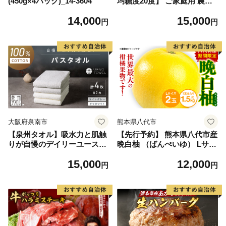
(450g×4パック)_14-3604
均糖度20度】 ご家庭用 農家
こだわりの シャイン マスカ
14,000
15,000
ット 2～3房 合計約1.2kg ブ
円
円
ドウ 葡萄 岡山県産 国産 フル
ーツ 果物 【 Nini farm 農家
直送 】
大阪府泉南市
熊本県八代市
【泉州タオル】吸水力と肌触
【先行予約】 熊本県八代市産
りが自慢のデイリーユースバ
晩白柚 （ばんぺいゆ） Lサイ
スタオル オフホワイト・ライ
ズ 2玉 柑橘 みかん 果物 くだ
15,000
12,000
トグレー 4枚【配送不可地
もの フルーツ おやつ 特産 熊
円
円
域：北海道・沖縄・離島】
本県 八代市 【2026年12月上
【039D-268】
旬より順次発送】