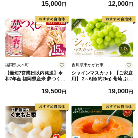
15,000
12,000
毛和牛 ブランド牛 九州 ハン
円
円
バーグ 牛肉 豚肉 国産 お弁当
おかず 惣菜 おすすめ 人気】
(H083106)
福岡県大木町
香川県東かがわ市
【最短7営業日以内発送】令
シャインマスカット 【ご家庭
和7年産 福岡県産米 夢つくし
用】 2～6房(約2kg) 葡萄 ぶど
15kg 精米 ※北海道・沖縄・
う ブドウ フルーツ 果物 くだ
19,500
19,000
離島は配送不可
もの 果実 旬の果物 旬のフル
円
円
ーツ 香川 香川県 東かがわ市