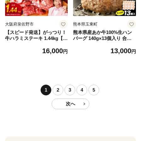
大阪府泉佐野市
熊本県玉東町
【スピード発送】がっつり！
熊本県産あか牛100%生ハン
牛ハラミステーキ 1.44kg【氷
バーグ 140g×13個入り 合計1
温熟成×特製ダレ 小分け 360
820g 1.82kg以上《30日以内
16,000
13,000
g×4パック 牛肉 すてーき 焼
に出荷予定(土日祝除く)》熊
円
円
くだけ 味付き 訳あり 不揃い
本県産あか牛 バイキングベー
焼肉 BBQ】
カリー 冷凍
1
2
3
4
5
次へ