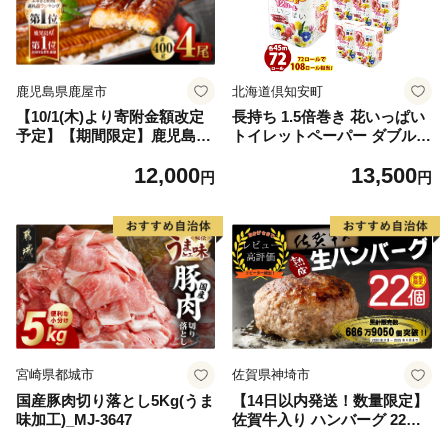
鹿児島県鹿屋市
北海道倶知安町
【10/1(木)より寄附金額改定
長持ち 1.5倍巻き 花いっぱい
予定】【期間限定】鹿児島県
トイレットペーパー ダブル 4
大隅産うなぎ蒲焼4尾（400
5ｍ 計72ロール 全18種 花柄
12,000
13,500
g） KN007-023
プリント ハーブ 香り付き 日
円
円
本製 まとめ買い 防災 常備品
ペーパー エコ 日用雑貨 消耗
品 備蓄 送料無料 北海道 倶知
安町 日用品
宮崎県都城市
佐賀県神埼市
国産豚肉切り落とし5Kg(うま
【14日以内発送！数量限定】
味加工)_MJ-3647
佐賀牛入り ハンバーグ 22個
2.6kg(120g×22個)【佐賀牛 黒