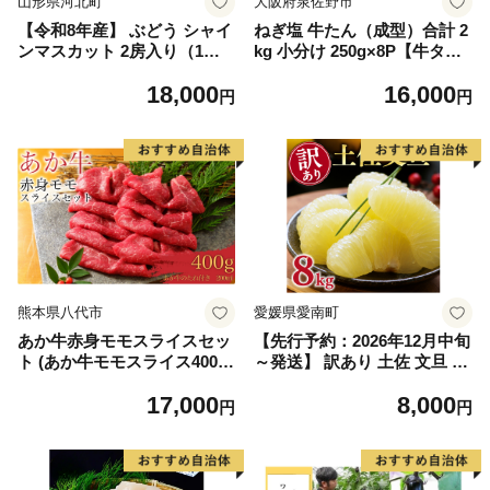
山形県河北町
大阪府泉佐野市
【令和8年産】 ぶどう シャイ
ねぎ塩 牛たん（成型）合計 2
ンマスカット 2房入り（1房6
kg 小分け 250g×8P【牛タン
00g前後） 秀品 山形県河北町
牛肉 焼肉用 薄切り 訳あり サ
18,000
16,000
産【山形eLab】 ka074-023-r
イズ不揃い】
円
円
8
熊本県八代市
愛媛県愛南町
あか牛赤身モモスライスセッ
【先行予約：2026年12月中旬
ト (あか牛モモスライス400
～発送】 訳あり 土佐 文旦 8k
g、あか牛のたれ200ml付き)
g (Mサイズ以上サイズミック
17,000
8,000
ス) 8000円 わけあり ぶんたん
円
円
みかん mikan 蜜柑 ミカン 土
佐文旦 家庭用 産地直送 国産
農家直送 期間限定 特産品 サ
イズミックス くらもとファー