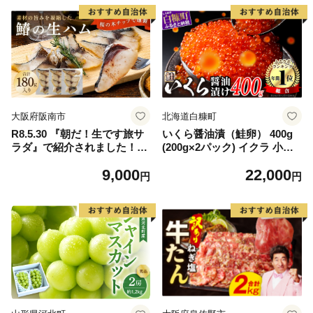
大阪府阪南市
北海道白糠町
R8.5.30 『朝だ！生です旅サ
いくら醤油漬（鮭卵） 400g
ラダ』で紹介されました！朝
(200g×2パック) イクラ 小分
日放送（ABCテレビ） 鰆の
け いくら醤油漬 鮭いくら い
9,000
22,000
生ハム ×3パック（1パックあ
くら醤油漬け 鮭 鮭卵 ikura
円
円
たり、約15g × 約4枚入）さ
醤油いくら 冷凍いくら いく
わら 燻製 熟成
ら北海道 醤油鮭いくら 人気
大好評品 北海道 白糠町