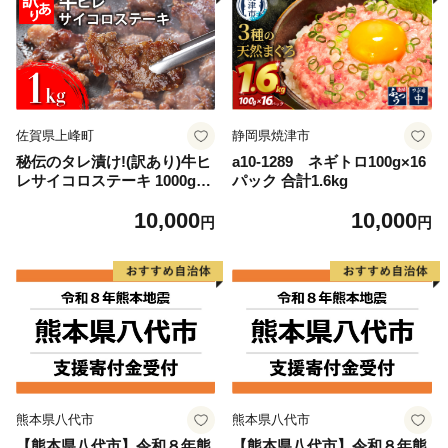
佐賀県上峰町
静岡県焼津市
秘伝のタレ漬け!(訳あり)牛ヒ
a10-1289 ネギトロ100g×16
レサイコロステーキ 1000g
パック 合計1.6kg
【B-1098-AS】
10,000
10,000
円
円
熊本県八代市
熊本県八代市
【熊本県八代市】令和８年熊
【熊本県八代市】令和８年熊