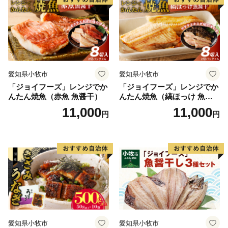
・鹿児島市に寄附をしていただいた方を対象に、お礼の
品をお送りします。
（鹿児島市内にお住まいの方にはお礼の品はお送りし
ていません。予めご了承ください。）
愛知県小牧市
愛知県小牧市
・お礼の品は、寄附の入金確認後、おおむね１か月以内
「ジョイフーズ」レンジでか
「ジョイフーズ」レンジでか
にお届けいたします。
んたん焼魚（赤魚 魚醤干）
んたん焼魚（縞ほっけ 魚醤
（入金方法がクレジットカード決済以外の方は、１か
干）
11,000
11,000
円
円
月を超える場合もございます。）
・県外にお住まいで、年2,000円以上の寄附をお寄せい
ただいた方に、鹿児島県内の観光・文化施設(仙巌園、
水族館、いおワールド かごしま水族館など約60施設)等
において入館料等の割引が受けられる「かごしま応援者
証」を発行しています。
※ご希望の方は、ご連絡をお願いいたします。
愛知県小牧市
愛知県小牧市