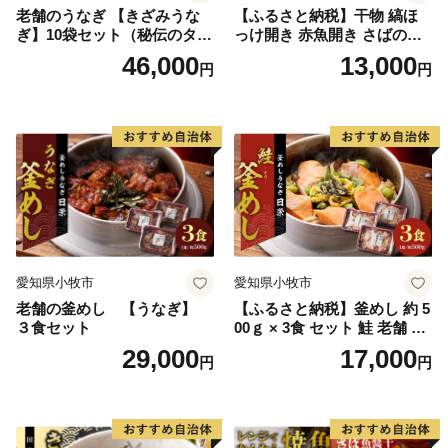
老舗のうなぎ 【きざみうな
【ふるさと納税】干物 縞ほ
◆ワンストップ特例申請書◆
ぎ】10袋セット（秘伝のタレ
っけ開き 赤魚開き さばの開
申請書を受領書と一緒にお送りします。
付）
き 魚醤干し 3種 セット 詰め
46,000
13,000
円
円
ワンストップ特例申請書は入金確認後３０日以内に住民
合わせ 魚 おかず 肉厚 おいし
い さば 赤魚 縞ホッケ ジョイ
票住所へお送り致します。
フーズ 魚貝類 お取り寄せ お
必要情報を記載の上、返送してください。
取り寄せグルメ 魚醤 ナンプ
ラー 愛知県 小牧市 冷凍 送料
無料
【ワンストップ特例申請書送付先】
〒897-0006
住所:鹿児島県南さつま市加世田本町41-7
宛先：鹿児島市ふるさと納税サポートセンター 宛
※鹿児島市では、ワンストップ特例申請受付を外部委託
愛知県小牧市
愛知県小牧市
しています。
老舗の釜めし 【うなぎ】
【ふるさと納税】釜めし 約 5
３食セット
00ｇ × 3食 セット 鮭 老舗 急
速冷凍 レンチン 時短 簡単調
29,000
17,000
円
円
理 食品 加工品 海鮮 手作り
ほくほく ご飯 お弁当 おにぎ
り お茶漬け お取り寄せ お取
り寄せグルメ 愛知県 小牧市
送料無料