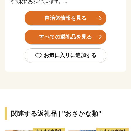
な食材にあふれています。
産地ならではの味である焼酎やさつま揚げなど美味し
自治体情報を見る
い“食”の宝庫です。
すべての返礼品を見る
伝統の技を受け継ぎ、高い技術で生み出された薩摩切
子、薩摩焼など、匠の技が光る“逸品”があります。
お気に入りに追加する
また、南の交流拠点都市として各種都市機能が集積して
おり、これらを活かした企業立地に取り組んでいます。
豊かな自然に恵まれた鹿児島市は黒毛和牛、黒豚、魚
介、お茶などイチオシ食材が多数！高い技術で生み出さ
れた美術工芸品も必見です！
関連する返礼品 | "おさかな類"
___________________________________________________
◆お礼の品について◆