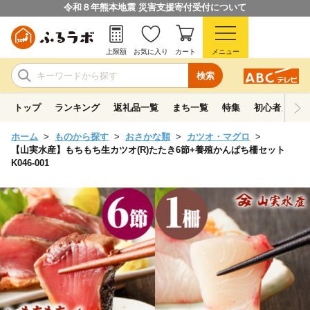
令和８年熊本地震 災害支援寄付受付について
上限額
お気に入り
カート
メニュー
検索
トップ
ランキング
返礼品一覧
まち一覧
特集
初心者ガイド
ホーム
ものから探す
おさかな類
カツオ・マグロ
【山実水産】もちもち生カツオ(R)たたき6節+養殖かんぱち柵セット
K046-001