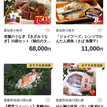
愛知県小牧市
愛知県小牧市
老舗のうなぎ 【きざみうな
「ジョイフーズ」レンジでか
ぎ】15袋セット（秘伝のタレ
んたん焼魚（さば 魚醤干）
付）
68,000
11,000
円
円
愛媛県地酒の隠れ郷
愛媛県地酒の隠れ郷
【愛育フィッシュ】真鯛(45)
ゆら鯛の塩釜（大）1個 約5.9