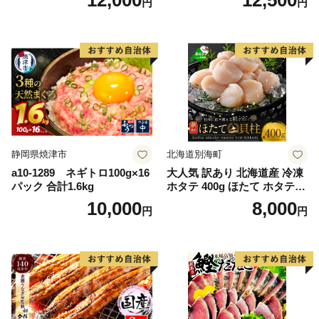
12,000
12,500
円
円
g） KN007-023
格外 不揃い さけ サケ 鮭切身
シャケ 切り身 冷凍 家庭用 お
かず 弁当 支援 サーモン 銀鮭
切り身 魚 わけあり
静岡県焼津市
北海道別海町
a10-1289 ネギトロ100g×16
大人気 訳あり 北海道産 冷凍
パック 合計1.6kg
ホタテ 400g ほたて ホタテ
帆立 貝柱 海鮮 魚介類 刺身
10,000
8,000
円
円
大粒 天然 海鮮 ランキング 大
人気 人気 おすすめ 訳あり ）