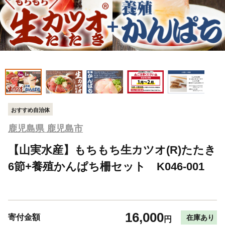
おすすめ自治体
鹿児島県 鹿児島市
【山実水産】もちもち生カツオ(R)たたき
6節+養殖かんぱち柵セット K046-001
16,000
寄付金額
在庫あり
円