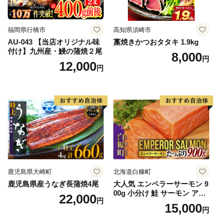
福岡県行橋市
高知県須崎市
AU-043 【当店オリジナル味
藁焼きかつおタタキ 1.9kg
付け】九州産・鰻の蒲焼２尾
8,000
円
12,000
円
鹿児島県大崎町
北海道白糠町
鹿児島県産うなぎ長蒲焼4尾
大人気 エンペラーサーモン 9
00g 小分け 鮭 サーモン アト
22,000
円
ランティックサーモン 水産
15,000
円
庁長官賞 受賞 さけ シャケ し