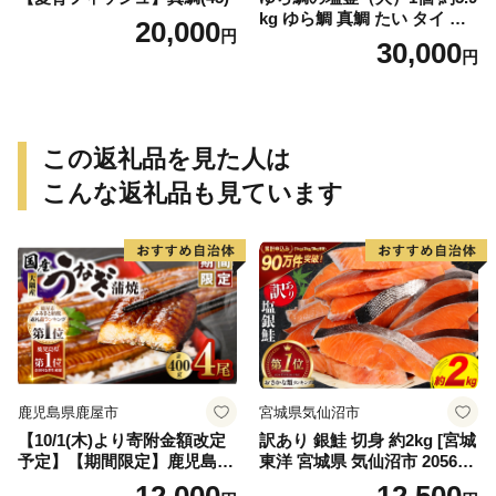
kg ゆら鯛 真鯛 たい タイ 鯛
20,000
円
塩釜焼き 塩釜 魚 魚介類 海鮮
30,000
円
祝い事 お祝い ハレの日 食品
冷蔵 宝水産 国産 由良半島 愛
媛県【えひめの町（超）推
し！（愛南町）】(295)
この返礼品を見た人は
こんな返礼品も見ています
鹿児島県鹿屋市
宮城県気仙沼市
【10/1(木)より寄附金額改定
訳あり 銀鮭 切身 約2kg [宮城
予定】【期間限定】鹿児島県
東洋 宮城県 気仙沼市 205649
大隅産うなぎ蒲焼4尾（400
91] 鮭 魚介類 海鮮 訳アリ 規