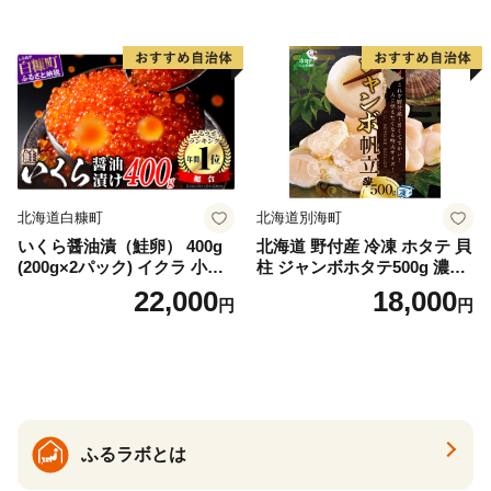
ゃけ sake カルパッチョ ソテ
ー レアステーキ 人気 高級 大
満足 美味しい 贈答 生食用 刺
身 お刺身 刺し身 魚介類 海鮮
冷凍 厚切り 薄切り ふるさと
納税 ふるさとチョイス チョ
イス 北海道 白糠町
北海道白糠町
北海道別海町
いくら醤油漬（鮭卵） 400g
北海道 野付産 冷凍 ホタテ 貝
(200g×2パック) イクラ 小分
柱 ジャンボホタテ500g 濃厚
け いくら醤油漬 鮭いくら い
な旨味と甘み （ほたて ホタ
22,000
18,000
円
円
くら醤油漬け 鮭 鮭卵 ikura
テ 帆立 貝柱 ホタテ貝柱 大玉
醤油いくら 冷凍いくら いく
大粒 北海道 別海 野付 ふるさ
ら北海道 醤油鮭いくら 人気
と納税）
大好評品 北海道 白糠町
ふるラボとは