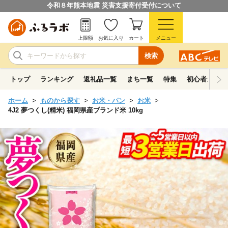
令和８年熊本地震 災害支援寄付受付について
上限額
お気に入り
カート
メニュー
検索
トップ
ランキング
返礼品一覧
まち一覧
特集
初心者ガイド
ホーム
ものから探す
お米・パン
お米
4J2 夢つくし(精米) 福岡県産ブランド米 10kg