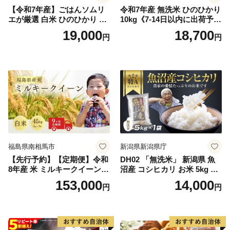
【令和7年産】ごはんソムリ
令和7年産 無洗米 ひのひかり
エが厳選 白米 ひのひかり 10
10kg《7-14日以内に出荷予定
kg【神埼市産 米 お米 精米 白
(土日祝除く)》コメ 米 無洗米
19,000
18,700
円
円
米 10kg 5kg×2 ひのひかり ブ
令和7年産 高レビュー｜人気
ランド米 食味鑑定士】(H063
米 熊本県産米 お米 生活応援
164)
米
福島県南相馬市
新潟県新潟県庁
【先行予約】【定期便】令和
DH02 「無洗米」 新潟県 魚
8年産 米 ミルキークイーン
沼産 コシヒカリ お米 5kg こ
白米 45kg (5kg×9回) | ミルキ
しひかり 精米 米（お米の美
153,000
14,000
円
円
ークイーン 米5kg 福島 福島
味しい炊き方ガイド付き）
県産 福島産 精米 お米 米 コ
メ 武田ファーム サムランド
福島県 南相馬市 cu006-ae