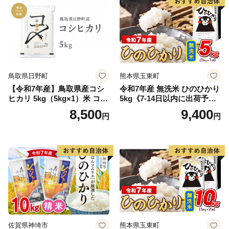
鳥取県日野町
熊本県玉東町
【令和7年産】鳥取県産コシ
令和7年産 無洗米 ひのひかり
ヒカリ 5kg（5kg×1）米 コシ
5kg《7-14日以内に出荷予定
ヒカリ こしひかり お米 白米
(土日祝除く)》コメ 米 無洗米
8,500
9,400
円
円
精米 5キロ おこめ こめ コメ
高レビュー｜人気米 熊本県
真空パック包装 真空包装 長
産米 お米 生活応援米
期保存 単一原料米 鳥取県日
野町産 Elevation
佐賀県神埼市
熊本県玉東町