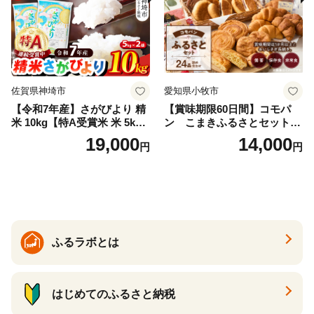
佐賀県神埼市
愛知県小牧市
【令和7年産】さがびより 精
【賞味期限60日間】コモパ
米 10kg【特A受賞米 米 5kg×
ン こまきふるさとセット
2袋 お米 コメ こめ 国産 美味
（24個入り）／災害用備蓄
19,000
14,000
円
円
しい ブランド米 人気 ランキ
保存食 非常食 防災グッズに
ング 増田米穀】(H015224)
も
ふるラボとは
はじめてのふるさと納税