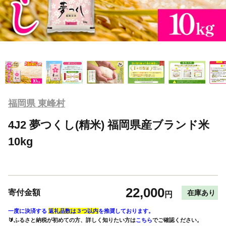
福岡県 東峰村
4J2 夢つくし(精米) 福岡県産ブランド米
10kg
22,000
寄付金額
在庫あり
円
一度に決済する
返礼品数は３つ以内
を推奨しております。
🔰ふるさと納税が初めての方、詳しく知りたい方は
こちら
でご確認ください。