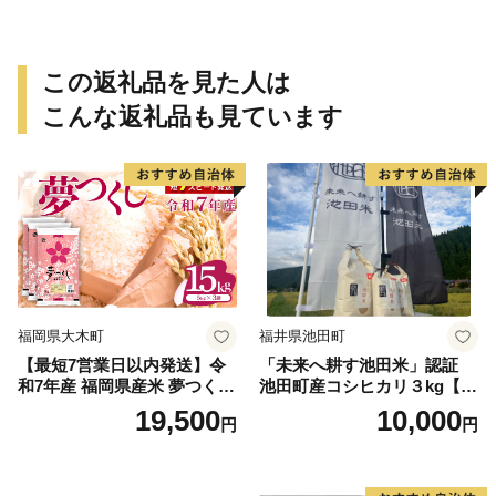
この返礼品を見た人は
こんな返礼品も見ています
福岡県大木町
福井県池田町
【最短7営業日以内発送】令
「未来へ耕す池田米」認証
和7年産 福岡県産米 夢つくし
池田町産コシヒカリ３kg【お
15kg 精米 ※北海道・沖縄・
1人様につき３セットまで】
19,500
10,000
円
円
離島は配送不可