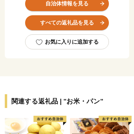
す。これからも地域の活性化や安心して暮らせる住環境
自治体情報を見る
の整備を推進しながら、豊かな地域づくりになお一層努
めてまいります。
すべての返礼品を見る
東峰村は、平成２９年７月５日に発生した九州北部豪
雨により甚大な被害にあい、尊い人命・家屋や農地も失
われ、自然豊かな山里の環境が一変しました。そのよう
お気に入りに追加する
な中、全国より温かいご支援をいただき心より感謝申し
上げます。
関連する返礼品 | "お米・パン"