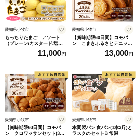
愛知県小牧市
愛知県小牧市
もっちりたまご アソート
【賞味期限60日間】コモパ
（プレーン/カスタード/塩バ
ン こまきふるさとデニッシ
ター/小倉バター）
ュセット（20個入り）／災害
11,000
13,000
円
円
用備蓄 保存食 非常食 防災グ
ッズにも
愛知県小牧市
愛知県小牧市
【賞味期限60日間】コモパ
本間製パン 食パン(1本3斤)と
ン クロワッサンセット(30
ラスクのセットB 常温