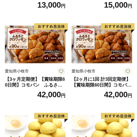
個入り)／災害用備蓄 保存食
13,000
15,000
円
円
非常食 防災グッズにも
愛知県小牧市
愛知県小牧市
【3ヶ月定期便】【賞味期限6
【2ヶ月に1回 計3回定期便】
0日間】コモパン ふるさと
【賞味期限60日間】コモパ
クロワッサンセット（計90
ン ふるさとクロワッサンセ
42,000
42,000
円
円
個）／災害用備蓄 保存食 非
ット（計90個）／災害用備蓄
常食 防災グッズにも
保存食 非常食 防災グッズに
も