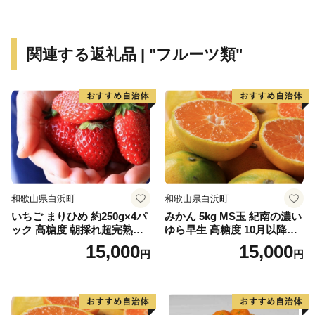
関連する返礼品 | "フルーツ類"
和歌山県白浜町
和歌山県白浜町
いちご まりひめ 約250g×4パ
みかん 5kg MS玉 紀南の濃い
ック 高糖度 朝採れ超完熟ま
ゆら早生 高糖度 10月以降発
りひめ 1月以降発送分
送 マルチ被覆栽培
15,000
15,000
円
円