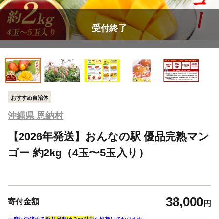
受付終了
おすすめ自治体
沖縄県 恩納村
【2026年発送】おんなの駅 優品完熟マン
ゴー 約2kg（4玉〜5玉入り）
38,000
寄付金額
円