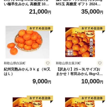
い極早生みかん 高糖度 10月
MS玉 高糖度 ギフト 2024年7
以降発送 マルチ被覆栽培
月以降発送分
21,000
35,000
円
円
和歌山県白浜町
和歌山県古座川町
紀州完熟みかん３ｋｇ（Ｍ又
【訳あり】2S～3Lサイズお
はＬ）
まかせ！有田みかん 8kg+2kg
保証分 11月から12月下旬ま
9,000
10,000
円
円
でに順次発送致します。 / 訳
ありみかん 有田みかん みか
ん ミカン 蜜柑 柑橘 温州みか
ん 和歌山 ご家庭用