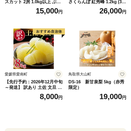
スカット 2房 1.0kg以上 ぶど
さくらんぼ 紅秀峰 1.2kg (300
う フルーツ マスカット 旬 青
g×4パック) Lサイズ以上 旬
15,000
26,000
円
円
果物 果物 新鮮 ギフト 贈り物
桜桃 産地直送 サクランボ チ
ェリー フルーツ 果物 果物類
仁木町 仁木 [松山商店]
愛媛県愛南町
鳥取県大山町
【先行予約：2026年12月中旬
DS-16 新甘泉梨 5kg（赤秀
～発送】 訳あり 土佐 文旦 8k
限定）
g (Mサイズ以上サイズミック
8,000
19,000
円
円
ス) 8000円 わけあり ぶんた
ん みかん mikan 蜜柑 ミカン
土佐文旦 家庭用 産地直送 国
産 農家直送 期間限定 特産品
サイズミックス くらもとフ
ァーム 愛南町 愛媛県