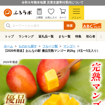
令和８年熊本地震 災害支援寄付受付について
上限額
お気に入り
カート
メニュー
検索
トップ
ランキング
返礼品一覧
まち一覧
特集
初心者ガイド
ホーム
ものから探す
フルーツ類
マンゴー
【2026年発送】おんなの駅 優品完熟マンゴー 約2kg（4玉〜5玉入り）