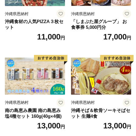
沖縄県恩納村
沖縄県恩納村
沖縄食材の人気PIZZA３枚セ
「しまぶた屋グループ」 お
ット
食事券 5,000円分
11,000
17,000
円
円
沖縄県恩納村
沖縄県恩納村
南の島恵み農園 南の島恵み
沖縄そば＆軟骨ソーキそばセ
塩4種セット 160g(40g×4個)
ット 生麺4食
13,000
13,000
円
円