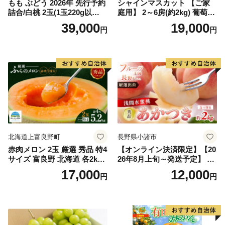
もも ぶどう 2026年 先行予約
シャインマスカット 【ご家
詰合/白桃 2玉(1玉220g以
庭用】 2～6房(約2kg) 葡萄 ぶ
上)・シャインマスカット 晴
どう ブドウ フルーツ 果物 く
39,000
19,000
円
円
王 2房(1房480g以上) 化粧箱
だもの 果実 旬の果物 旬のフ
入り 岡山県産 国産 フルーツ
ルーツ 香川 香川県 東かがわ
果物 ギフト
市
北海道上富良野町
長野県小諸市
赤肉メロン 2玉 厳選 秀品 特4
【オンライン決済限定】【20
サイズ 富良野 北海道 各2kg
26年8月上旬～発送予定】 先
～2.6kg 2玉 セット ファーム
行予約 「浅間水蜜桃プレミ
17,000
12,000
円
円
富良野 メロン めろん 果物 く
アム」 もも あかつき 秀品 約
だもの フルーツ デザート 旬
2kg 5～9玉 贈答品 ふるさと
の果物 旬のフルーツ
納税 果物 桃 フルーツ モモ
果肉 長野県産 小諸市