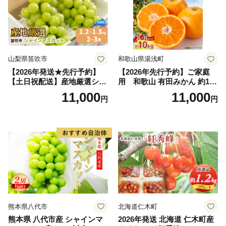
山梨県笛吹市
和歌山県湯浅町
【2026年発送★先行予約】
【2026年先行予約】ご家庭
【土日祝配送】産地厳選シャ
用 和歌山 有田みかん 約10k
インマスカット1.2kg～1.3kg
g (2L、3Lサイズ)【湯浅町】
11,000
11,000
円
円
（2房～3房）※沖縄・離島配
_ZJ6079
送不可※ 106-003-sku02-26y
｜シャインマスカット 発送
笛吹市 山梨県 フルーツ 果物
ぶどう 葡萄 大粒 シャインマ
スカット おすすめ シャイン
マスカット 贈答 ギフト 産地
笛吹市 シャインマスカット
笛吹 葡萄 国産 ぶどう 人気
国産 1.2kg 先行｜
熊本県八代市
北海道仁木町
熊本県 八代市産 シャインマ
2026年発送 北海道 仁木町産