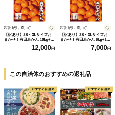
和歌山県古座川町
和歌山県古座川町
【訳あり】2S～3Lサイズお
【訳あり】2S～3Lサイズお
まかせ！有田みかん 10kg+2k
まかせ！有田みかん 6kg+1kg
g保証分 11月から12月下旬ま
保証分 11月から12月下旬ま
12,000
7,000
円
円
でに順次発送致します。 / 訳
でに順次発送致します。 / 訳
ありみかん 有田みかん みか
ありみかん 有田みかん みか
ん ミカン 蜜柑 柑橘 温州みか
ん ミカン 蜜柑 柑橘 温州みか
ん 和歌山 ご家庭用
ん 和歌山 ご家庭用
この自治体のおすすめの返礼品