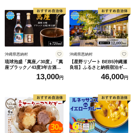
沖縄県恩納村
沖縄県恩納村
琉球泡盛「萬座／30度」「萬
【星野リゾート BEB5沖縄瀬
座ブラック／43度3年古酒」
良垣】ふるさと納税宿泊ギフ
各720ml
ト券(12,000円)
13,000
46,000
円
円