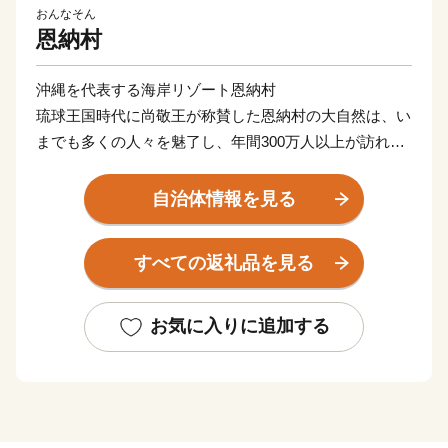
おんなそん
恩納村
沖縄を代表する海岸リゾート恩納村
琉球王国時代に尚敬王が称賛した恩納村の大自然は、い
までも多くの人々を魅了し、年間300万人以上が訪れて
います。
その美しい海は、各地から家族連れなど多くの人が訪
自治体情報を見る
れ、さまざまな楽しい経験や思い出をつくっている場所
としても有名です。
すべての返礼品を見る
お気に入りに追加する