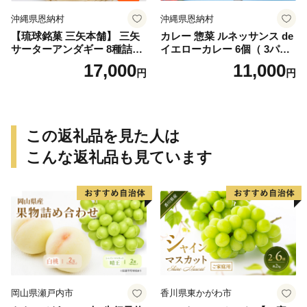
沖縄県恩納村
沖縄県恩納村
【琉球銘菓 三矢本舗】 三矢
カレー 惣菜 ルネッサンス de
サーターアンダギー 8種詰め
イエローカレー 6個（ 3パッ
合わせ(15個×2袋)
ク × 2 ） セット｜ルネッサン
17,000
11,000
円
円
ス リゾート オキナワ
この返礼品を見た人は
こんな返礼品も見ています
岡山県瀬戸内市
香川県東かがわ市