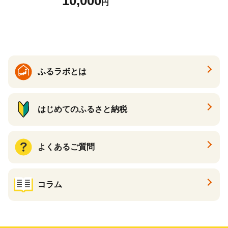
10,000
円
まいも サツマイモ さつま芋
焼き芋 やきいも 冷凍 冷凍焼
き芋 訳あり 訳アリ 紅はるか
茨城県 行方市(EY-25)
ふるラボとは
はじめてのふるさと納税
よくあるご質問
コラム