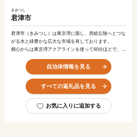
きみつし
君津市
君津市（きみつし）は東京湾に面し、房総丘陵へとつな
がる水と緑豊かな広大な市域を有しております。
都心からは東京湾アクアラインを使って60分ほどで、大
自然が広がり、洞窟から差し込む光が水面に反射しハー
トの形になることで有名な広場や、日本画家東山魁夷の
自治体情報を見る
「残照」の題材となった山並み、東日本で一番遅い紅葉
が見られるなど、四季折々の絶景を堪能することができ
すべての返礼品を見る
ます。
良質な地下水は「平成の名水百選」に千葉県で唯一選ば
れ、多くの農産物や特産品を育んでいます。
お気に入りに追加する
ブライダルで人気の花「水生カラー」は生産量日本一で
あるほか、首都圏最多の6つの酒蔵があり、名水で仕込
む数々の銘酒のなかでも、県内では1つしかない地ウイ
スキーが評判となっています。