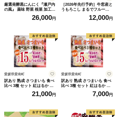
厳選発酵黒にんにく『瀬戸内
［2026年先行予約］牛窓産と
の風』 薬味 野菜 根菜 加工食
うもろこし まるでフルー
品
ツ！最高糖度25度超え 生で
26,000
12,000
円
円
甘い、茹でて美味い！ 黄色
とうもろこし 「桃太郎コー
ン」約4kg（8〜12本入り）
野菜
愛媛県愛南町
愛媛県愛南町
訳あり 熟成 さつまいも 食べ
訳あり 熟成 さつまいも 食べ
比べ 3種 セット 紅はるか 安
比べ 3種 セット 紅はるか 安
納芋 シルクスイート 合計 15
納芋 シルクスイート 合計 5k
21,000
7,000
円
円
kg サイズ混合 サツマイモ 焼
g サイズ混合 サツマイモ 焼
き芋 干し芋 丸干し 冷凍焼き
き芋 干し芋 丸干し 冷凍焼き
芋 冷やし焼き芋 やきいも 蜜
芋 冷やし焼き芋 やきいも 蜜
芋 ほしいも スイートポテト
芋 ほしいも スイートポテト
いも天 サイズミックス 甘い
いも天 サイズミックス 甘い