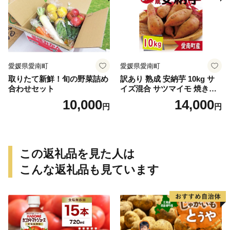
ねっとり 生芋 新芋 あんのう
ねっとり 生芋 新芋 あんのう
いも 甘藷 べにはるか スイー
いも 甘藷 べにはるか スイー
ツ 国産 糖度 産地直送 農家直
ツ 国産 糖度 産地直送 農家直
送 数量限定 21000円 愛媛 愛
送 数量限定 7000円 愛媛県 愛
南 ミッチーのおみかん畑
南町 ミッチーのおみかん畑
愛媛県愛南町
愛媛県愛南町
取りたて新鮮！旬の野菜詰め
訳あり 熟成 安納芋 10kg サ
合わせセット
イズ混合 サツマイモ 焼き芋
干し芋 丸干し 冷凍焼き芋 冷
10,000
14,000
円
円
やし焼き芋 やきいも 蜜芋 ほ
しいも スイートポテト フラ
イドポテト いも天 サイズミ
ックス 甘い ねっとり しっと
り ほくほく 生芋 新芋 芋 い
この返礼品を見た人は
も 甘藷 あんのういも スイー
ツ おかず さつまいも 国産 人
こんな返礼品も見ています
気 糖度 産地直送 農家直送 数
量限定 14000円 愛媛県 愛南
町 ミッチーのおみかん畑