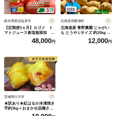
栃木県那須塩原市
北海道洞爺湖町
【定期便3ヵ月】カゴメ ト
北海道産 青野農園 じゃがい
マトジュース食塩無添加 72
も とうや Lサイズ 約10kg 20
0ml PET×15本 1ケース 毎月
26年10月初旬～12月下旬頃お
48,000
12,000
円
円
届く 3ヵ月 3回コース ns001-
届け 先行予約 北海道 ジャガ
005 【 KAGOME 野菜ジュー
イモ トウヤ 馬鈴薯 ポテト 芋
ス 】
いも イモ 黄色 旬 野菜 農作
物 産地直送 お取り寄せ 国産
茨城県行方市
★訳あり★紅はるか冷凍焼き
芋約3kg＋おまかせ品種さつ
まいも 合計約3.2kg｜さつ