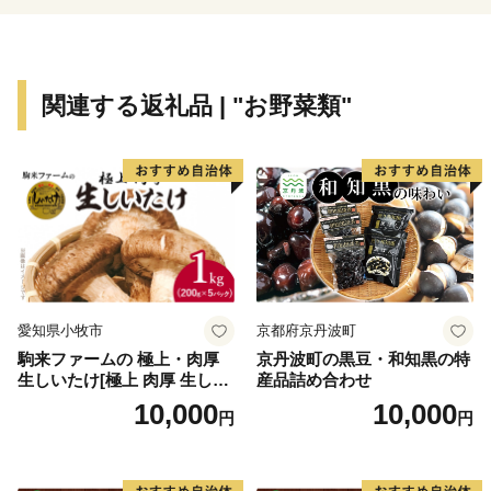
わたしたちは、森、里山、川、そして海へつながる豊か
な自然環境を守り、未来のこどもたちへ繋いでいくこと
で“ひとが輝き幸せつなぐきみつ”の実現を目指してまい
関連する返礼品 | "お野菜類"
ります。
【ふるさと納税のお問い合わせ】
君津市ふるさと納税事務局
TEL 050-3526-0525
FAX 0968-82-8188
営業時間 9：00～18：00
（※土日祝日・年末年始期間休み）
愛知県小牧市
京都府京丹波町
＜メールでのお問合せ＞
駒来ファームの 極上・肉厚
京丹波町の黒豆・和知黒の特
kimitsu12@support-bpo.com
生しいたけ[極上 肉厚 生しい
産品詰め合わせ
たけ 生シイタケ 生椎茸 安心
10,000
10,000
円
円
安全 国産 採れたて 新鮮 きの
※オンラインでのワンストップ特例申請を受付開始
こ 野菜]
自治体マイページにて【オンラインワンストップ特例申
請】ができます