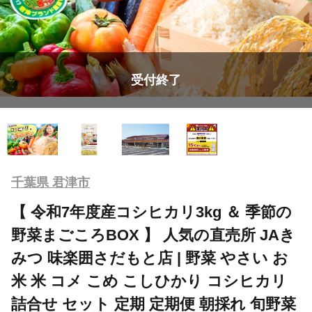
受付終了
千葉県 君津市
【 令和7年度産コシヒカリ3kg ＆ 季節の
野菜まごころBOX 】 人気の直売所 JAき
みつ 味楽囲さだもと店 | 野菜 やさい お
米 米 コメ こめ こしひかり コシヒカリ
詰合せ セット 定期 定期便 朝採れ 旬野菜