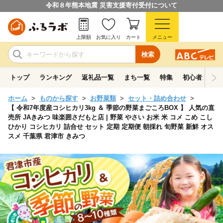
令和８年熊本地震 災害支援寄付受付について
上限額
お気に入り
カート
メニュー
検索
トップ
ランキング
返礼品一覧
まち一覧
特集
初心者ガイド
ホーム
ものから探す
お野菜類
セット・詰め合わせ
【 令和7年度産コシヒカリ3kg ＆ 季節の野菜まごころBOX 】 人気の直
売所 JAきみつ 味楽囲さだもと店 | 野菜 やさい お米 米 コメ こめ こし
ひかり コシヒカリ 詰合せ セット 定期 定期便 朝採れ 旬野菜 新鮮 オス
スメ 千葉県 君津市 きみつ