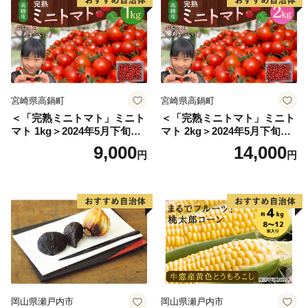
https://mypg.jp/
【ワンストップ特例申請書送付先】
〒299-1192
千葉県君津市久保２丁目１３番１号
宮崎県高鍋町
宮崎県高鍋町
君津市役所 財政部財政課宛
＜「完熟ミニトマト」ミニト
＜「完熟ミニトマト」ミニト
マト 1kg＞2024年5月下旬迄
マト 2kg＞2024年5月下旬迄
令和3年10月より普通郵便の
に順次出荷 野菜ソムリエサ
に順次出荷 野菜ソムリエサ
9,000
14,000
円
円
配達日数が変更になりましたので、
ミット アルル・リリカ共に
ミット アルル・リリカ共に
銀賞受賞！！(2023年11月開
銀賞受賞！！(2023年11月開
余裕を持って投函をお願い致します。
催)1回食べてみらんね？宮崎
催)1回食べてみらんね？宮崎
県 高鍋町産 産地直送 有機肥
県 高鍋町産 産地直送 有機肥
令和8年寄附分は
料使用 高糖度 西森農園
料使用 高糖度 西森農園
【令和9年1月10日必着】
岡山県瀬戸内市
岡山県瀬戸内市