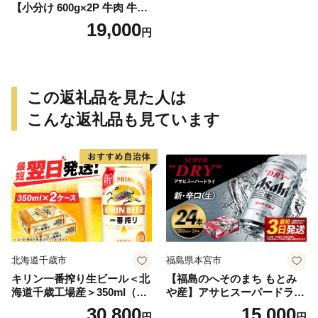
【小分け 600g×2P 牛肉 牛タ
ン 牛たん 厚切り牛タン 焼肉
19,000
円
BBQ キャンプ 焼くだけ 簡単
調理 訳あり サイズ不揃い】
この返礼品を見た人は
こんな返礼品も見ています
北海道千歳市
福島県本宮市
キリン一番搾り生ビール＜北
【福島のへそのまち もとみ
海道千歳工場産＞350ml（24
や産】アサヒスーパードライ
本） 2ケース
350ml×24本 合計8.4L 1ケー
30,800
15,000
円
円