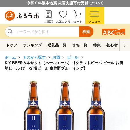
令和８年熊本地震 災害支援寄付受付について
上限額
お気に入り
カート
メニュー
検索
トップ
ランキング
返礼品一覧
まち一覧
特集
初心者ガイド
ホーム
ものから探す
お酒
ビール
KIX BEER６本セット（ペールエール）【クラフトビール ビール お酒
地ビール びーる 瓶ビール 泉佐野ブルーイング】