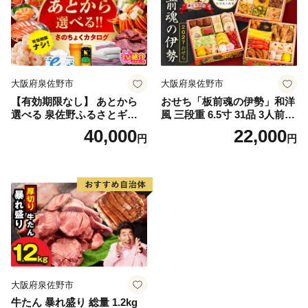
大阪府泉佐野市
大阪府泉佐野市
【有効期限なし】 あとから
おせち「板前魂の伊勢」和洋
選べる 泉佐野ふるさとギフ
風 三段重 6.5寸 31品 3人前
ト（寄附40,000円コース）
【1位獲得 おせち料理 板前魂
40,000
22,000
円
円
【4000品以上掲載 高評価 カ
贅沢おせち お節 惣菜 冷凍 先
タログ 肉 牛たん ビール かに
行予約 年内発送 おせち料理2
サーモン 野菜 定期便 おせち
027】
タオル ティッシュ あとから
セレクト カタログギフト】
大阪府泉佐野市
牛たん 暴れ盛り 総量 1.2kg