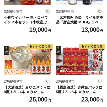
愛知県小牧市
愛知県幸田町
小牧ワイナリー 赤・ロゼワ
「彦左焼酎 IMO」ラベル変更
イン２本セット（小牧産ぶど
品「彦左焼酎 MUGI」ラベル
う100％使用）
変更品 飲み比べ セット 合計
19,000
13,000
円
円
2本 720ml×各1本 25度 焼酎
お酒 麦焼酎 芋焼酎
宮崎県都城市
宮崎県都城市
【大浦酒造】みやこざくら(2
【霧島酒造】赤霧島パック(2
0度)1.8L×4本 ≪みやこんじょ
5度)1.8L×3本 ≪みやこんじょ
特急便≫_AD-0771
特急便≫_23-07-K03P-1800-3
25,000
23,000
円
円
-Q