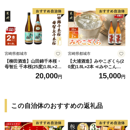
宮崎県都城市
宮崎県都城市
【柳田酒造】山田錦千本桜・
【大浦酒造】みやこざくら(2
母智丘 千本桜(25度)1.8L×2本
0度)1.8L×2本 ≪みやこんじょ
≪みやこんじょ特急便≫_AC
特急便≫_MJ-0771
20,000
15,000
円
円
-0751
この自治体のおすすめの返礼品