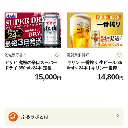
トジン 国産 sake SAKE gin
GIN liqueur LIQUEUR お酒
セット 詰め合わせ カクテル
ソーダ割り アルコール ロッ
ク ソーダ ジントニック 】
茨城県守谷市
滋賀県多賀町
アサヒ 究極の辛口スーパー
キリン 一番搾り 生ビール 35
ドライ 350ml×24本 定番 ビー
0ml × 24本 | キリン一番搾り
ル 缶ビール 酒 お酒 アルコー
キリンビール 一番搾り ビー
15,000
14,800
円
円
ル 辛口
ル 24缶 きりんいちばんしぼ
り キリン一番搾り びーる 1
ケース 24缶 24本 キリン一番
搾り KIRIN きりん 麒麟 キリ
ン一番搾り いちばんしぼり
キリン一番搾り 父の日 ちち
の日
ふるラボとは