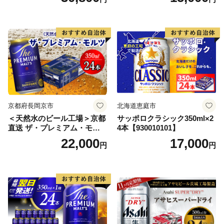
ス アルコール度数5% 缶ビー
ル お酒 ビール アサヒ スーパ
ードライ super dry 24缶 辛
口 送料無料 カメイ 本宮市
【07214-0206】
京都府長岡京市
北海道恵庭市
＜天然水のビール工場＞京都
サッポロクラシック350ml×2
直送 ザ・プレミアム・モル
4本【930010101】
ツ 350ml×24本 プレモル [149
22,000
17,000
円
円
5]