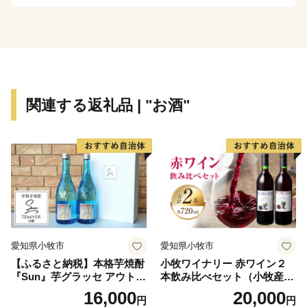
関連する返礼品 | "お酒"
愛知県小牧市
愛知県小牧市
【ふるさと納税】本格芋焼酎
小牧ワイナリー 赤ワイン２
『Sun』芋グラッセ アウトド
本飲み比べセット（小牧産ぶ
ア ソロキャンプ ベランピン
どう100％使用）
16,000
20,000
円
円
グ 巣ごもり 就労支援