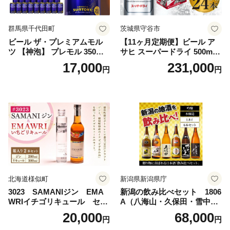
群馬県千代田町
茨城県守谷市
ビール ザ・プレミアムモル
【11ヶ月定期便】ビール ア
ツ 【神泡】 プレモル 350ml
サヒ スーパードライ 500ml 2
× 24本 サントリー〈天然水の
4本 1ケース×11ヶ月 | アサヒ
17,000
231,000
円
円
ビール工場〉群馬※沖縄・離
ビール 究極の辛口 酒 お酒 ア
島地域へのお届け不可
ルコール 生ビール Asahi ア
サヒビール スーパードライ s
uper dry 11回 缶ビール 缶 ギ
フト 内祝い 茨城県守谷市 送
料無料
北海道様似町
新潟県新潟県庁
3023 SAMANIジン EMA
新潟の飲み比べセット 1806
WRIイチゴリキュール セッ
A（八海山・久保田・雪中
ト（箱入り）【大人の味 酒
梅・越乃寒梅・かたふね・千
20,000
68,000
円
円
お酒 洋酒 スピリッツ クラフ
代の光）