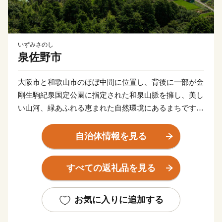
いずみさのし
泉佐野市
大阪市と和歌山市のほぼ中間に位置し、背後に一部が金
剛生駒紀泉国定公園に指定された和泉山脈を擁し、美し
い山河、緑あふれる恵まれた自然環境にあるまちです。
商・工・農・漁業がそれぞれバランスよく栄えてきまし
たが、関西国際空港の開港などに伴う人口の増加ととも
自治体情報を見る
に、商業・サービス業が盛んになっています。
関空によるインパクトを最大限に活用し、世界と日本を
すべての返礼品を見る
結ぶ玄関都市として、21世紀にふさわしい国際都市をめ
ざしてまちづくりに取り組んでいます。
お気に入りに追加する