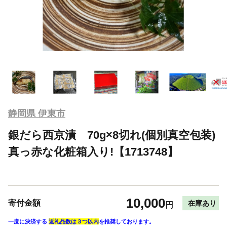
静岡県 伊東市
銀だら西京漬 70g×8切れ(個別真空包装)
真っ赤な化粧箱入り!【1713748】
10,000
寄付金額
在庫あり
円
一度に決済する
返礼品数は３つ以内
を推奨しております。