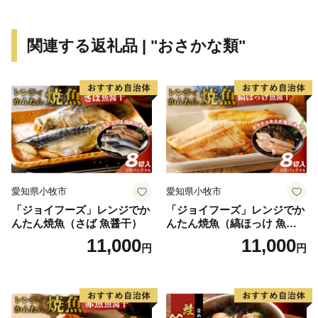
ちづくりを全員参加で取り組んでいます。
ふるさと納税を通じて伊東市の魅力を感じていただき、
関連する返礼品 | "おさかな類"
是非、伊東市へお越しください。
愛知県小牧市
愛知県小牧市
「ジョイフーズ」レンジでか
「ジョイフーズ」レンジでか
んたん焼魚（さば 魚醤干）
んたん焼魚（縞ほっけ 魚醤
干）
11,000
11,000
円
円