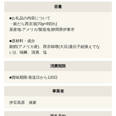
容量
■お礼品の内容について
・銀だら西京漬[70g×8切れ]
原産地:アメリカ/製造地:静岡県伊東市
■原材料・成分
銀鱈(アメリカ産)、西京味噌(大豆(遺伝子組換えでな
い))、味醂、清酒、塩
消費期限
■賞味期限:発送日から120日
事業者
伊豆高原 俵家