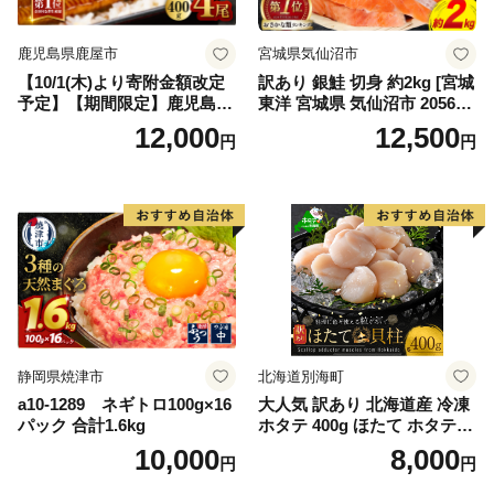
鹿児島県鹿屋市
宮城県気仙沼市
【10/1(木)より寄附金額改定
訳あり 銀鮭 切身 約2kg [宮城
予定】【期間限定】鹿児島県
東洋 宮城県 気仙沼市 205649
大隅産うなぎ蒲焼4尾（400
91] 鮭 魚介類 海鮮 訳アリ 規
12,000
12,500
円
円
g） KN007-023
格外 不揃い さけ サケ 鮭切身
シャケ 切り身 冷凍 家庭用 お
かず 弁当 支援 サーモン 銀鮭
切り身 魚 わけあり
静岡県焼津市
北海道別海町
a10-1289 ネギトロ100g×16
大人気 訳あり 北海道産 冷凍
パック 合計1.6kg
ホタテ 400g ほたて ホタテ
帆立 貝柱 海鮮 魚介類 刺身
10,000
8,000
円
円
大粒 天然 海鮮 ランキング 大
人気 人気 おすすめ 訳あり ）