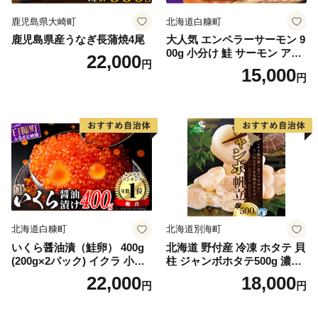
鹿児島県大崎町
北海道白糠町
鹿児島県産うなぎ長蒲焼4尾
大人気 エンペラーサーモン 9
00g 小分け 鮭 サーモン アト
22,000
円
ランティックサーモン 水産
15,000
円
庁長官賞 受賞 さけ シャケ し
ゃけ sake カルパッチョ ソテ
ー レアステーキ 人気 高級 大
満足 美味しい 贈答 生食用 刺
身 お刺身 刺し身 魚介類 海鮮
冷凍 厚切り 薄切り ふるさと
納税 ふるさとチョイス チョ
イス 北海道 白糠町
北海道白糠町
北海道別海町
いくら醤油漬（鮭卵） 400g
北海道 野付産 冷凍 ホタテ 貝
(200g×2パック) イクラ 小分
柱 ジャンボホタテ500g 濃厚
け いくら醤油漬 鮭いくら い
な旨味と甘み （ほたて ホタ
22,000
18,000
円
円
くら醤油漬け 鮭 鮭卵 ikura
テ 帆立 貝柱 ホタテ貝柱 大玉
醤油いくら 冷凍いくら いく
大粒 北海道 別海 野付 ふるさ
ら北海道 醤油鮭いくら 人気
と納税）