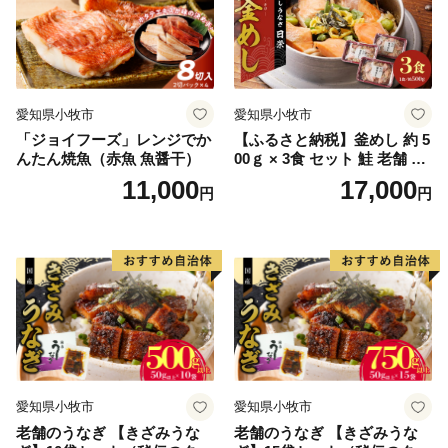
愛知県小牧市
愛知県小牧市
「ジョイフーズ」レンジでか
【ふるさと納税】釜めし 約 5
んたん焼魚（赤魚 魚醤干）
00ｇ × 3食 セット 鮭 老舗 急
速冷凍 レンチン 時短 簡単調
11,000
17,000
円
円
理 食品 加工品 海鮮 手作り
ほくほく ご飯 お弁当 おにぎ
り お茶漬け お取り寄せ お取
り寄せグルメ 愛知県 小牧市
送料無料
愛知県小牧市
愛知県小牧市
老舗のうなぎ 【きざみうな
老舗のうなぎ 【きざみうな