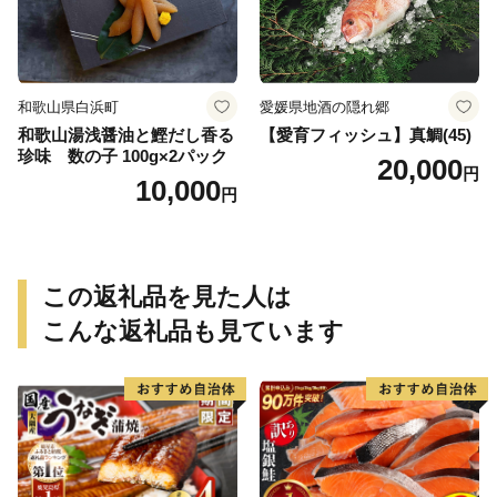
和歌山県白浜町
愛媛県地酒の隠れ郷
和歌山湯浅醤油と鰹だし香る
【愛育フィッシュ】真鯛(45)
珍味 数の子 100g×2パック
20,000
円
10,000
円
この返礼品を見た人は
こんな返礼品も見ています