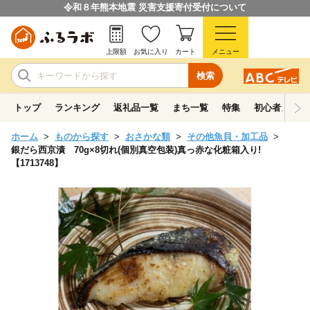
令和８年熊本地震 災害支援寄付受付について
上限額
お気に入り
カート
メニュー
検索
トップ
ランキング
返礼品一覧
まち一覧
特集
初心者ガイド
ホーム
ものから探す
おさかな類
その他魚貝・加工品
銀だら西京漬 70g×8切れ(個別真空包装)真っ赤な化粧箱入り!
【1713748】