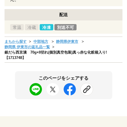
配送
常温
冷蔵
冷凍
別送不可
まちから探す
中部地方
静岡県伊東市
静岡県 伊東市の返礼品一覧
銀だら西京漬 70g×8切れ(個別真空包装)真っ赤な化粧箱入り!
【1713748】
このページをシェアする