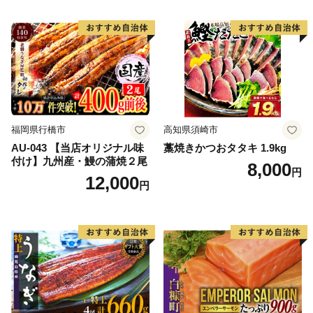
福岡県行橋市
高知県須崎市
AU-043 【当店オリジナル味
藁焼きかつおタタキ 1.9kg
付け】九州産・鰻の蒲焼２尾
8,000
円
12,000
円