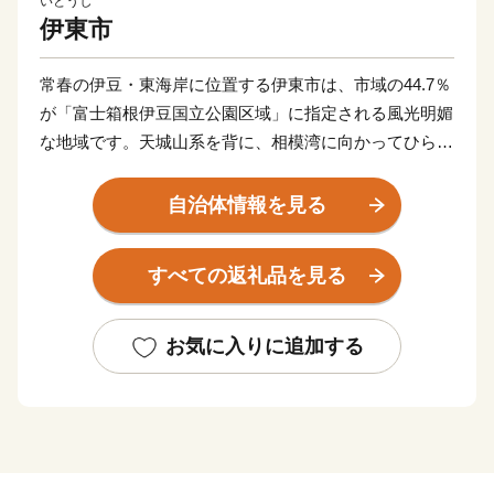
いとうし
伊東市
常春の伊豆・東海岸に位置する伊東市は、市域の44.7％
が「富士箱根伊豆国立公園区域」に指定される風光明媚
な地域です。天城山系を背に、相模湾に向かってひらけ
た美しい自然と豊かな山海の幸に恵まれた明るい温泉リ
ゾート地として多くの人を魅了しています。また、伊豆
自治体情報を見る
半島は２０１８年にユネスコ世界ジオパークに認定さ
れ、市内には大室山や城ケ崎祈願などのジオサイトが数
すべての返礼品を見る
多く点在しています。これだけの豊かな自然に囲まれて
いながら、首都圏まで新幹線を使えば約９０分というア
クセスの良さも魅力の一つです。四季を通じて温暖な気
お気に入りに追加する
候に恵まれた環境の中で、市民は生涯にわたり心身とも
に健やかに暮らしています。
まちの将来像「出会い つながり みんなで育む自然豊
かなやさしいまち いとう」の実現を目指し、行ってみ
たい、住んでみたい、住んでいたいと感じてもらえるま