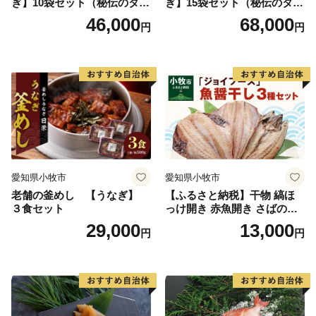
ぎ】10袋セット（秘伝のタレ
ぎ】15袋セット（秘伝のタレ
付）
付）
46,000
68,000
円
円
愛知県小牧市
愛知県小牧市
老舗の釜めし 【うなぎ】
【ふるさと納税】干物 縞ほ
３食セット
っけ開き 赤魚開き さばの開
き 魚醤干し 3種 セット 詰め
29,000
13,000
円
円
合わせ 魚 おかず 肉厚 おいし
い さば 赤魚 縞ホッケ ジョイ
フーズ 魚貝類 お取り寄せ お
取り寄せグルメ 魚醤 ナンプ
ラー 愛知県 小牧市 冷凍 送料
無料