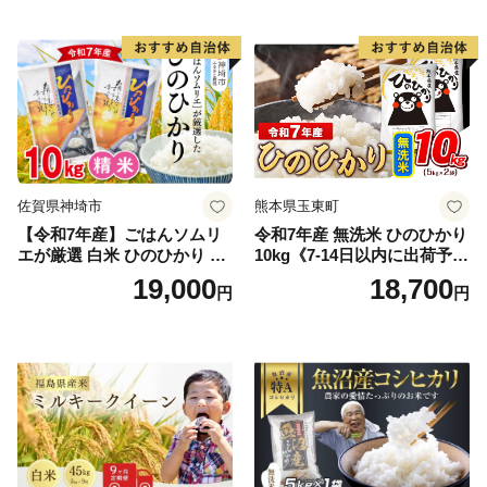
期保存 単一原料米 鳥取県日
野町産 Elevation
佐賀県神埼市
熊本県玉東町
【令和7年産】ごはんソムリ
令和7年産 無洗米 ひのひかり
エが厳選 白米 ひのひかり 10
10kg《7-14日以内に出荷予定
kg【神埼市産 米 お米 精米 白
(土日祝除く)》コメ 米 無洗米
19,000
18,700
円
円
米 10kg 5kg×2 ひのひかり ブ
令和7年産 高レビュー｜人気
ランド米 食味鑑定士】(H063
米 熊本県産米 お米 生活応援
164)
米