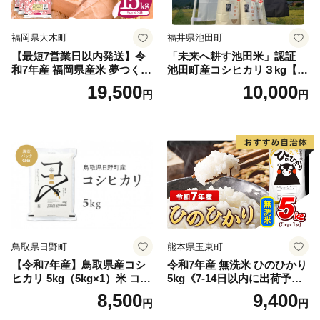
福岡県大木町
福井県池田町
【最短7営業日以内発送】令
「未来へ耕す池田米」認証
和7年産 福岡県産米 夢つくし
池田町産コシヒカリ３kg【お
15kg 精米 ※北海道・沖縄・
1人様につき３セットまで】
19,500
10,000
円
円
離島は配送不可
鳥取県日野町
熊本県玉東町
【令和7年産】鳥取県産コシ
令和7年産 無洗米 ひのひかり
ヒカリ 5kg（5kg×1）米 コシ
5kg《7-14日以内に出荷予定
ヒカリ こしひかり お米 白米
(土日祝除く)》コメ 米 無洗米
8,500
9,400
円
円
精米 5キロ おこめ こめ コメ
高レビュー｜人気米 熊本県
真空パック包装 真空包装 長
産米 お米 生活応援米