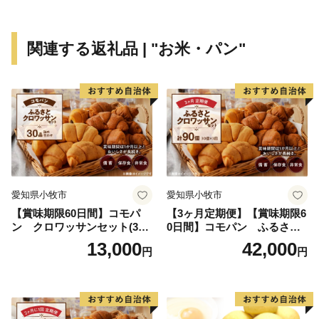
関連する返礼品 | "お米・パン"
愛知県小牧市
愛知県小牧市
【賞味期限60日間】コモパ
【3ヶ月定期便】【賞味期限6
ン クロワッサンセット(30
0日間】コモパン ふるさと
個入り)／災害用備蓄 保存食
クロワッサンセット（計90
13,000
42,000
円
円
非常食 防災グッズにも
個）／災害用備蓄 保存食 非
常食 防災グッズにも