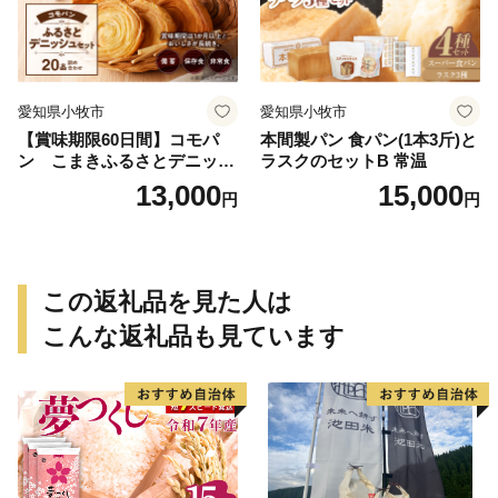
愛知県小牧市
愛知県小牧市
【賞味期限60日間】コモパ
本間製パン 食パン(1本3斤)と
ン こまきふるさとデニッシ
ラスクのセットB 常温
ュセット（20個入り）／災害
13,000
15,000
円
円
用備蓄 保存食 非常食 防災グ
ッズにも
この返礼品を見た人は
こんな返礼品も見ています