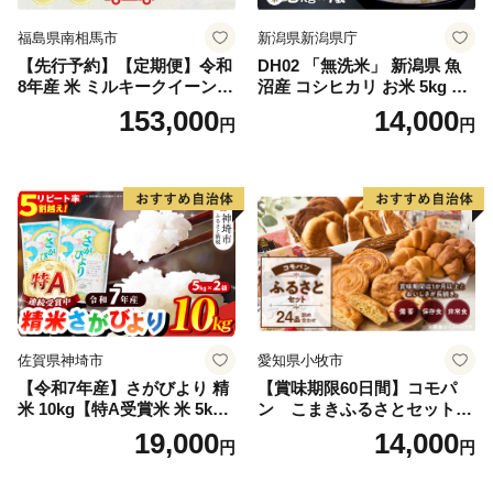
福島県南相馬市
新潟県新潟県庁
【先行予約】【定期便】令和
DH02 「無洗米」 新潟県 魚
8年産 米 ミルキークイーン
沼産 コシヒカリ お米 5kg こ
白米 45kg (5kg×9回) | ミルキ
しひかり 精米 米（お米の美
153,000
14,000
円
円
ークイーン 米5kg 福島 福島
味しい炊き方ガイド付き）
県産 福島産 精米 お米 米 コ
メ 武田ファーム サムランド
福島県 南相馬市 cu006-ae
佐賀県神埼市
愛知県小牧市
【令和7年産】さがびより 精
【賞味期限60日間】コモパ
米 10kg【特A受賞米 米 5kg×
ン こまきふるさとセット
2袋 お米 コメ こめ 国産 美味
（24個入り）／災害用備蓄
19,000
14,000
円
円
しい ブランド米 人気 ランキ
保存食 非常食 防災グッズに
ング 増田米穀】(H015224)
も