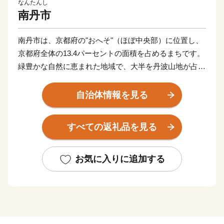
なんたんし
南丹市
南丹市は、京都府の"おへそ"（ほぼ中央部）に位置し、
京都府全体の13.4パーセントの面積を占めるまちです。
緑豊かな自然に恵まれた地域で、大半を丹波山地が占め
ています。市の代表的な観光スポットである「美山かや
ぶきの里」は日本の原風景に出会える場所として人気
自治体情報を見る
で、かやぶき民家が立ち並ぶ地域は国の重要伝統的建造
物群保存地区に選定されており、新緑や雪など四季折々
すべての返礼品を見る
に変化する景観で訪れる人々を癒してくれます。京都の
台所として付加価値の高いお米や京野菜、乳製品などを
生産しているほか、木工や焼き物等の工芸作家が拠点を
お気に入りに追加する
構える「ものづくり」のまち、南丹市。ふるさと納税を
通じて、ぜひ、南丹市の「食」や「技」をお楽しみくだ
さい。