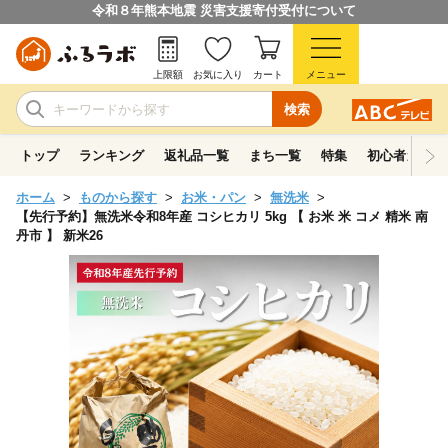
令和８年熊本地震 災害支援寄付受付について
上限額
お気に入り
カート
メニュー
検索
トップ
ランキング
返礼品一覧
まち一覧
特集
初心者ガイド
ホーム
ものから探す
お米・パン
無洗米
【先行予約】無洗米令和8年産 コシヒカリ 5kg 【 お米 米 コメ 精米 南
丹市 】 新米26