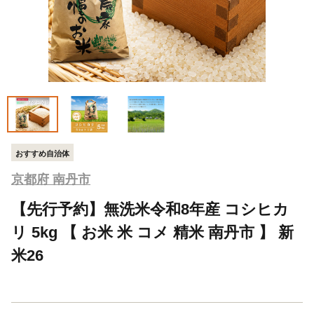
おすすめ自治体
京都府 南丹市
【先行予約】無洗米令和8年産 コシヒカ
リ 5kg 【 お米 米 コメ 精米 南丹市 】 新
米26