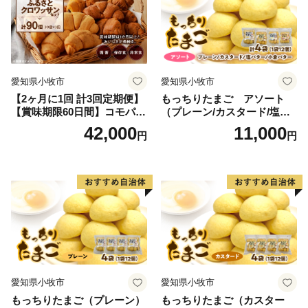
愛知県小牧市
愛知県小牧市
【2ヶ月に1回 計3回定期便】
もっちりたまご アソート
【賞味期限60日間】コモパ
（プレーン/カスタード/塩バ
ン ふるさとクロワッサンセ
ター/小倉バター）
42,000
11,000
円
円
ット（計90個）／災害用備蓄
保存食 非常食 防災グッズに
も
愛知県小牧市
愛知県小牧市
もっちりたまご（プレーン）
もっちりたまご（カスター