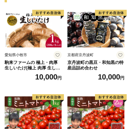
愛知県小牧市
京都府京丹波町
駒来ファームの 極上・肉厚
京丹波町の黒豆・和知黒の特
生しいたけ[極上 肉厚 生しい
産品詰め合わせ
たけ 生シイタケ 生椎茸 安心
10,000
10,000
円
円
安全 国産 採れたて 新鮮 きの
こ 野菜]