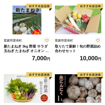
ン」約4kg（8〜12本入り）
野菜
愛媛県愛南町
愛媛県愛南町
新たまねぎ 3kg 野菜 サラダ
取りたて新鮮！旬の野菜詰め
玉ねぎ たまねぎ オニオン シ
合わせセット
ルクオニオン スープ 煮物 カ
7,000
10,000
円
円
レー 甘い 美味しい サイズ M
L 国産 常温 送料無料 愛南町
青果市場 愛媛県 発送:11月上
旬～