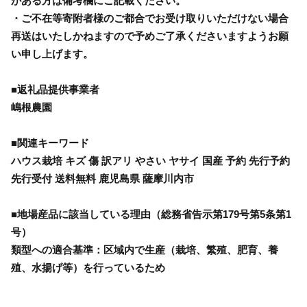
がある方は備考欄にご記載ください。
・ご不在等寄附者様のご都合でお受け取りいただけない場合
再送はいたしかねますので予めご了承くださいますようお願
い申し上げます。
■返礼品提供事業者
嶋根農園
■関連キーワード
ハウス栽培 キズ 傷 訳アリ やさい ヤサイ 国産 予約 先行予約
先行受付 送料無料 鹿児島県 薩摩川内市
■地場産品に該当している理由（総務省告示第179号第5条第1
号）
類型への適合基準：区域内で生産（栽培、繁殖、肥育、養
殖、水揚げ等）を行っているため