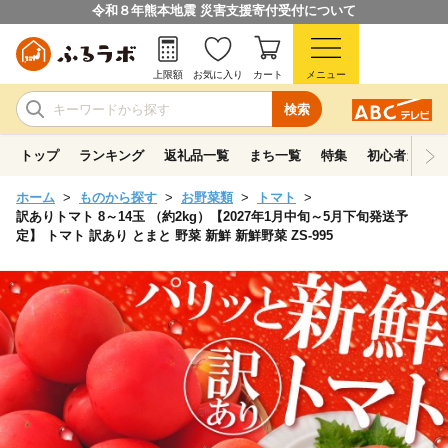
令和８年熊本地震 災害支援寄付受付について
上限額
お気に入り
カート
メニュー
検索
トップ
ランキング
返礼品一覧
まち一覧
特集
初心者ガイド
ホーム
ものから探す
お野菜類
トマト
訳ありトマト 8～14玉 （約2kg）【2027年1月中旬～5月下旬発送予
定】 トマト 訳あり とまと 野菜 新鮮 新鮮野菜 ZS-995