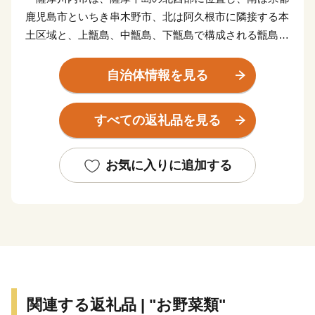
鹿児島市といちき串木野市、北は阿久根市に隣接する本
土区域と、上甑島、中甑島、下甑島で構成される甑島区
域で構成されています。東シナ海に面した変化に富む白
砂青松の海岸線、市街部を悠々と流れる一級河川「川内
自治体情報を見る
川」、藺牟田池をはじめとするみどり豊かな山々や湖、
地形の変化の美しい甑島、各地の温泉など、多種多様な
すべての返礼品を見る
自然環境を有しています。当市が有するこれらの多彩で
美しい自然環境は、川内川流域県立自然公園、藺牟田池
県立自然公園、甑島県立自然公園に指定され、人々に親
お気に入りに追加する
しまれています。
平成16年10月12日、川内市、樋脇町、入来町、東郷
町、祁答院町、里村、上甑村、下甑村、鹿島村が合併
し、新たに「薩摩川内市」が誕生しました。地域の発展
と市民福祉の向上を図りながら薩摩川内市の将来像「市
民が創り 市民が育む 交流躍動都市」の実現をめざし
て、新たなまちづくりをすすめています。
関連する返礼品 | "お野菜類"