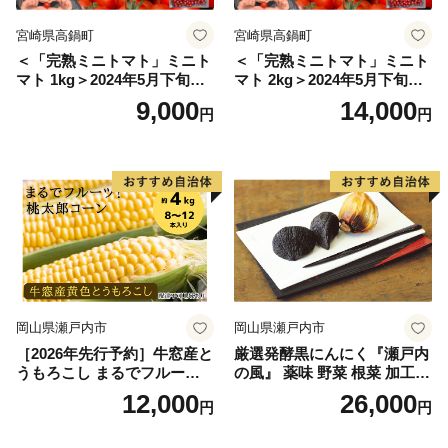
宮崎県高鍋町
宮崎県高鍋町
＜「完熟ミニトマト」ミニト
＜「完熟ミニトマト」ミニト
マト 1kg＞2024年5月下旬迄
マト 2kg＞2024年5月下旬迄
に順次出荷 野菜ソムリエサ
に順次出荷 野菜ソムリエサ
9,000
14,000
円
円
ミット アルル・リリカ共に
ミット アルル・リリカ共に
銀賞受賞！！(2023年11月開
銀賞受賞！！(2023年11月開
催)1回食べてみらんね？宮崎
催)1回食べてみらんね？宮崎
県 高鍋町産 産地直送 有機肥
県 高鍋町産 産地直送 有機肥
料使用 高糖度 西森農園
料使用 高糖度 西森農園
岡山県瀬戸内市
岡山県瀬戸内市
［2026年先行予約］牛窓産と
厳選発酵黒にんにく『瀬戸内
うもろこし まるでフルー
の風』 薬味 野菜 根菜 加工食
ツ！最高糖度25度超え 生で
品
12,000
26,000
円
円
甘い、茹でて美味い！ 黄色
とうもろこし 「桃太郎コー