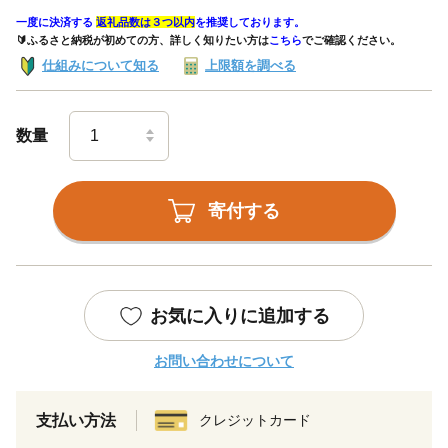
一度に決済する
返礼品数は３つ以内
を推奨しております。
🔰ふるさと納税が初めての方、詳しく知りたい方は
こちら
でご確認ください。
仕組みについて知る
上限額を調べる
数量
寄付する
お気に入りに追加する
お問い合わせについて
支払い方法
クレジットカード