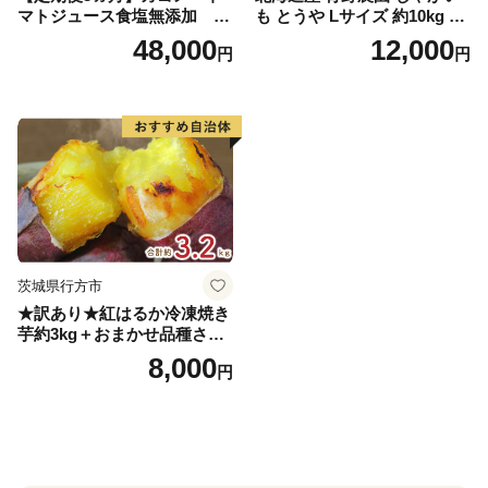
マトジュース食塩無添加 72
も とうや Lサイズ 約10kg 20
0ml PET×15本 1ケース 毎月
26年10月初旬～12月下旬頃お
48,000
12,000
円
円
届く 3ヵ月 3回コース ns001-
届け 先行予約 北海道 ジャガ
005 【 KAGOME 野菜ジュー
イモ トウヤ 馬鈴薯 ポテト 芋
ス 】
いも イモ 黄色 旬 野菜 農作
物 産地直送 お取り寄せ 国産
茨城県行方市
★訳あり★紅はるか冷凍焼き
芋約3kg＋おまかせ品種さつ
まいも 合計約3.2kg｜さつ
8,000
円
まいも サツマイモ さつま芋
焼き芋 やきいも 冷凍 冷凍焼
き芋 訳あり 訳アリ 紅はるか
茨城県 行方市(EY-25)