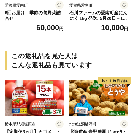
愛媛県愛南町
愛媛県愛南町
6回お届け 季節の旬野菜詰
石川ファームの愛南町産にん
合せ
にく 1kg 発送: 5月20日～11
月30日
60,000
10,000
円
円
この返礼品を見た人は
こんな返礼品も見ています
栃木県那須塩原市
北海道洞爺湖町
【定期便3ヵ月】カゴメ ト
北海道産 青野農園 じゃがい