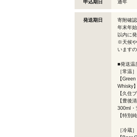
申込期日
通年
発送期日
寄附確認
年末年始
以内に発
※天候や
いますの
■発送温
［常温］
【Green
Whisky
【久住ブラン
【豊後清明
300ml
【特別純米
［冷蔵］