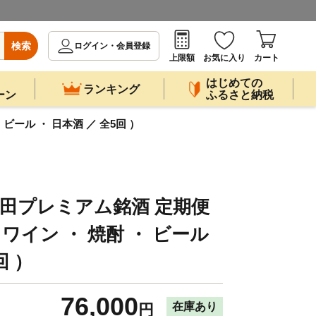
検索
ログイン・会員登録
上限額
お気に入り
カート
はじめての
ランキング
ーン
ふるさと納税
ビール ・ 日本酒 ／ 全5回 ）
 竹田プレミアム銘酒 定期便
 ワイン ・ 焼酎 ・ ビール
回 ）
76,000
在庫あり
円