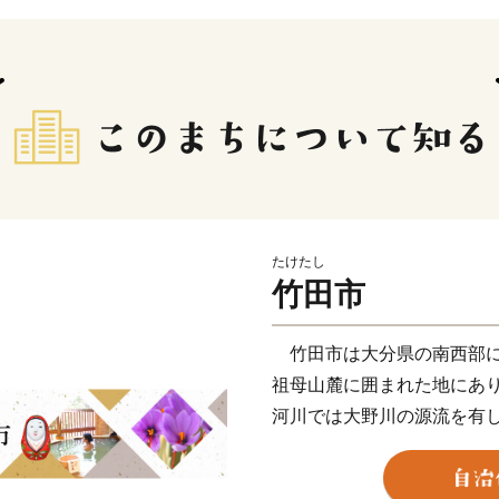
たけたし
竹田市
竹田市は大分県の南西部に
祖母山麓に囲まれた地にあ
河川では大野川の源流を有
いわれる湧水郡を誇る水と
山々から湧き出る豊かな名