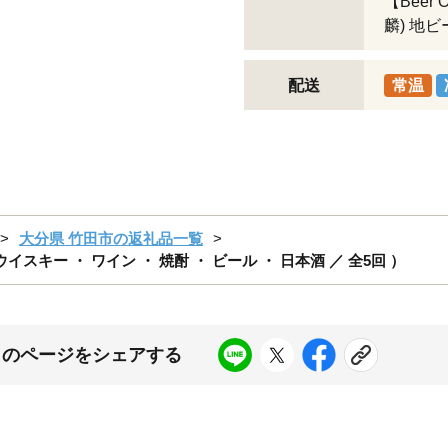
【Bee
麟) 地
配送
常温
大分県 竹田市の返礼品一覧
イスキー ・ ワイン ・ 焼酎 ・ ビール ・ 日本酒 ／ 全5回 ）
このページをシェアする