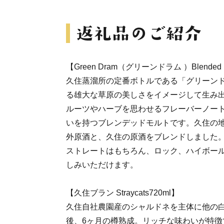
【Green Dram（グリーンドラム ）Blended Ma
久住蒸溜所の定番ボトルである「グリーン
る雄大な草原の美しさをイメージして生み
ルーツやハーブを思わせるフレーバーノー
いを持つブレンデッドモルトです。久住の
外原酒と、久住の原酒をブレンドしました
ストレートはもちろん、ロック、ハイボー
しみいただけます。
【久住ブラン Straycats720ml】
久住自社農園産のシャルドネを主体に他の
後、6ヶ月の樽熟成。リッチな味わいが特徴