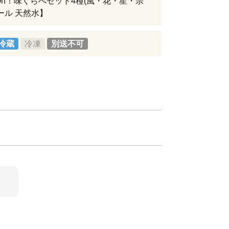
r Oh！味くらべセット4種(風・花・星・宗
ビール 天然水】
冷蔵
冷凍
別送不可