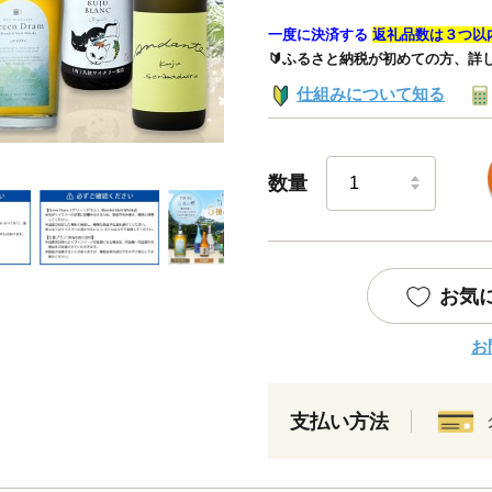
一度に決済する
返礼品数は３つ以
🔰ふるさと納税が初めての方、詳
仕組みについて知る
数量
お気
お
支払い方法