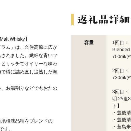
lt Whisky】
容量
1回目：【
ドラム」は、久住高原に広が
Blended
出されました。繊細な青いフ
700ml
トとリッチでオイリーな味わ
2回目：【
地で樽に詰め直し追熟した海
720ml
。
ル、お湯割りなどでもおたの
3回目：
明 25度
ト】
・豊後清明
・豊後清明
白系植栽品種をブレンドの
・萱島米三
です。