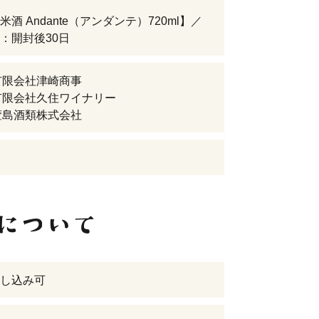
酒 Andante（アンダンテ）720ml】／
：開封後30日
)有限会社津崎商事
)有限会社久住ワイナリー
)萱島酒類株式会社
し込み可