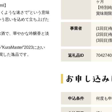
ヶ月
ml】
【特別純米
は”歩くような速さで”という意味
賞味期限
いう思いを込めて立ち上げた
事業者
(1回目
お酒で、華やかな吟醸香と淡
(2回目
(3回目
aMaster”2023におい
受賞した逸品です。
返礼品ID
7042740
申込条件
何度も申