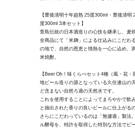
【豊後清明十年超熟 25度300ml・豊後清明 2
度300ml 3本セット】
萱島伝統の日本酒造りの心技を継承し、麦
全商品にて「米麹」による仕込みにこだわ
の地で、自然の恩恵と情熱を一心に込め、
米焼酎。
【Beer Oh！味くらべセット4種（風・花
地ビール造りの源となっている久住連山の
ど含まない自然ろ過の天然水です。
これを使用することによってまろやかで飲
と抽出された香りの良いビールに仕上がる
さらにこだわっているのは「無濾過」製法
ル酵母を、特許を取得した特別な方法でビ