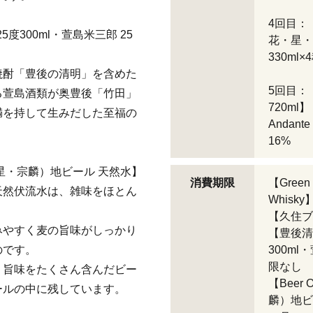
4回目：
5度300ml・萱島米三郎 25
花・星・
330ml×
焼酎「豊後の清明」を含めた
5回目：
る萱島酒類が奥豊後「竹田」
720ml】
満を持して生みだした至福の
Andan
16%
・星・宗麟）地ビール 天然水】
消費期限
【Green
天然伏流水は、雑味をほとん
Whisk
【久住ブラ
みやすく麦の旨味がしっかり
【豊後清明
のです。
300ml
限なし
。旨味をたくさん含んだビー
【Bee
ールの中に残しています。
麟）地ビ