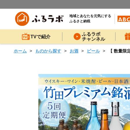
地域とあなたを元気にする
ふるさと納税
ふるラボ
TVで紹介
チャンネル
ホーム
ものから探す
お酒
ビール
【 数量限定