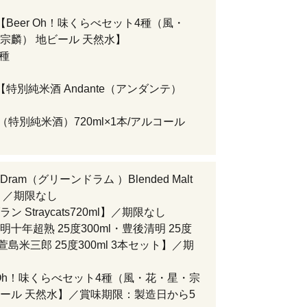
【Beer Oh！味くらべセット4種（風・
宗麟） 地ビール 天然水】
4種
【特別純米酒 Andante（アンダンテ）
te（特別純米酒）720ml×1本/アルコール
 Dram（グリーンドラム ）Blended Malt
y】／期限なし
ン Straycats720ml】／期限なし
十年超熟 25度300ml・豊後清明 25度
・萱島米三郎 25度300ml 3本セット】／期
r Oh！味くらべセット4種（風・花・星・宗
ール 天然水】／賞味期限：製造日から5