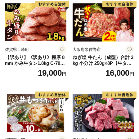
厚切り タン
佐賀県上峰町
大阪府泉佐野市
【訳あり】《訳あり》極厚 8
ねぎ塩 牛たん（成型）合計 2
mm かみ牛タン1.8kg C-709-
kg 小分け 250g×8P【牛タン
AS
牛肉 焼肉用 薄切り 訳あり サ
19,000
16,000
円
円
イズ不揃い】