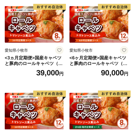
チーフとした「たか坊」が町のＰＲをしています。
★ABCテレビのニュース情報番組「キャスト」で「 畑
中義和商店 」” つやの玉 ”が紹介されました！
👉 『つやの玉』・『こんにゃく美肌たおる』×2ｾｯﾄ
愛知県小牧市
愛知県小牧市
<3ヵ月定期便>国産キャベツ
<6ヶ月定期便>国産キャベツ
と豚肉のロールキャベツ（4P
と豚肉のロールキャベツ（6P
入り）
入り）
39,000
90,000
円
円