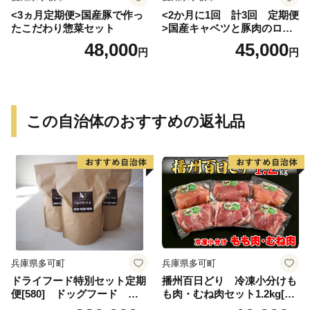
<3ヵ月定期便>国産豚で作っ
<2か月に1回 計3回 定期便
たこだわり惣菜セット
>国産キャベツと豚肉のロー
ルキャベツ（6P入り）
48,000
45,000
円
円
この自治体のおすすめの返礼品
兵庫県多可町
兵庫県多可町
ドライフード特別セット定期
播州百日どり 冷凍小分けも
便[580] ドッグフード 無
も肉・むね肉セット1.2kg[66
添加 鹿肉
8]