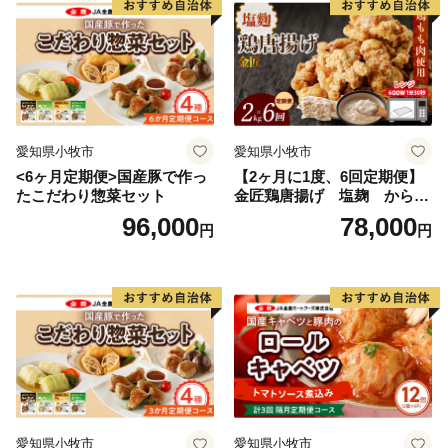
愛知県小牧市
愛知県小牧市
<6ヶ月定期便>国産豚で作っ
【2ヶ月に1度、6回定期便】
たこだわり惣菜セット
金匠鶏唐揚げ 塩麹 からあ
げ
96,000
78,000
円
円
愛知県小牧市
愛知県小牧市