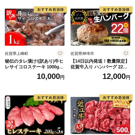
佐賀県上峰町
佐賀県神埼市
秘伝のタレ漬け!(訳あり)牛ヒ
【14日以内発送！数量限定】
レサイコロステーキ 1000g
佐賀牛入り ハンバーグ 22個
【B-1098-AS】
2.6kg(120g×22個)【佐賀牛
10,000
12,000
円
円
黒毛和牛 ブランド牛 九州 ハ
ンバーグ 牛肉 豚肉 国産 お弁
当 おかず 惣菜 おすすめ 人
気】(H083106)