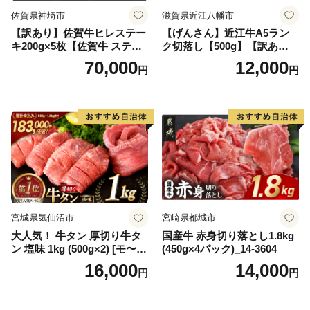
佐賀県神埼市
滋賀県近江八幡市
【訳あり】佐賀牛ヒレステー
【げんさん】近江牛A5ラン
キ200g×5枚【佐賀牛 ステー
ク切落し【500g】【訳あり】
キ ブランド肉 ヒレ肉 フィレ
【DG12W】
70,000
12,000
円
円
肉 ジューシー ヘルシー】(H0
65175)
宮城県気仙沼市
宮崎県都城市
大人気！ 牛タン 厚切り牛タ
国産牛 赤身切り落とし1.8kg
ン 塩味 1kg (500g×2) [モ〜ラ
(450g×4パック)_14-3604
ンド 宮城県 気仙沼市 205646
16,000
14,000
円
円
60] 肉 牛肉 精肉 牛たん 牛タ
ン塩 牛たん塩 冷凍 焼肉 BB
Q アウトドア バーベキュー