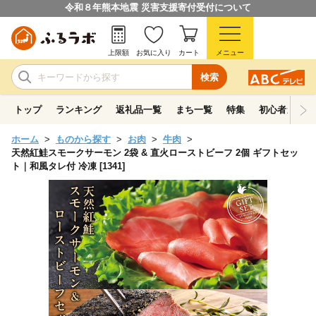
令和８年熊本地震 災害支援寄付受付について
上限額
お気に入り
カート
メニュー
検索
トップ
ランキング
返礼品一覧
まち一覧
特集
初心者ガイド
ホーム
ものから探す
お肉
牛肉
天然紅鮭スモークサーモン 2袋 & 直火ローストビーフ 2個 ギフトセッ
ト｜和風タレ付 冷凍 [1341]