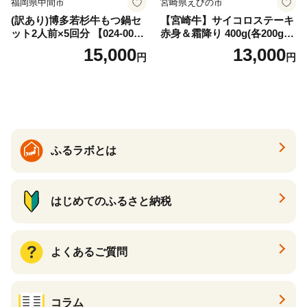
福岡県中間市
宮崎県えびの市
(訳あり)博多若杉牛もつ鍋セ
【宮崎牛】サイコロステーキ
ット2人前×5回分 【024-002
赤身＆霜降り 400g(各200g×
7】
１P 計2P) 真空パック 冷凍
15,000
13,000
円
円
ふるラボとは
はじめてのふるさと納税
よくあるご質問
コラム