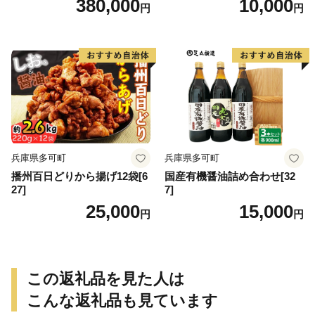
380,000
10,000
円
円
兵庫県多可町
兵庫県多可町
播州百日どりから揚げ12袋[6
国産有機醤油詰め合わせ[32
27]
7]
25,000
15,000
円
円
この返礼品を見た人は
こんな返礼品も見ています