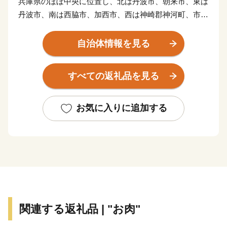
兵庫県のほぼ中央に位置し、北は丹波市、朝来市、東は
丹波市、南は西脇市、加西市、西は神崎郡神河町、市川
町にそれぞれ接しています。
東西13km、南北27km、総面積185.19km2を有し、直線
自治体情報を見る
距離で神戸まで約45km、大阪まで約70kmの距離にあり
ます。
すべての返礼品を見る
地勢的には、周囲を中国山地の山々に囲まれ、杉原川、
野間川が流れ、春は桜、秋には紅葉、初夏にはホタルが
舞う幻想的な風景が楽しめる多自然居住の魅力あふれる
お気に入りに追加する
町です。
自然を活かした体験施設の充実に加え、多可町の自然農
法で育てられたお米や、野菜、播州百日どり、シカ肉の
加工品、多可町産山田錦を使用した日本酒、播州ラーメ
ンなどの特産品があり、おふくろの味の定番の「巻き寿
司」は多可町の代表商品となっています。
多可町の歴史は古く奈良時代に編まれた「播磨風土記」
関連する返礼品 | "お肉"
も記載されており、その風土記に登場する大人（おおひ
と）伝説から生まれた「あまんじゃこ（天邪鬼）」をモ