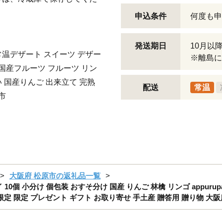
申込条件
何度も申
発送期日
10月以
常温デザート スイーツ デザー
※離島に
 国産フルーツ フルーツ リン
 国産りんご 出来立て 完熟
配送
常温
市
大阪府 松原市の返礼品一覧
0個 小分け 個包装 おすそ分け 国産 りんご 林檎 リンゴ appurupa
限定 限定 プレゼント ギフト お取り寄せ 手土産 贈答用 贈り物 大阪