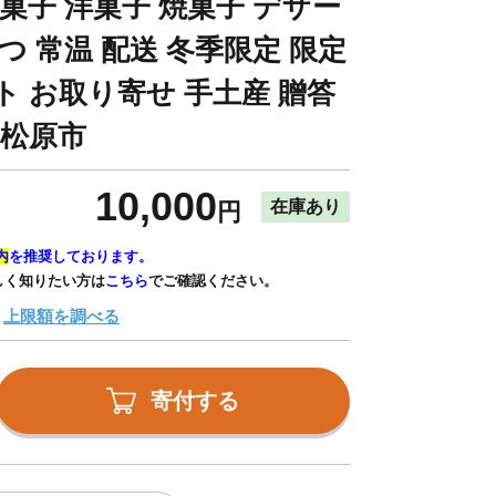
菓子 洋菓子 焼菓子 デザー
つ 常温 配送 冬季限定 限定
ト お取り寄せ 手土産 贈答
 松原市
10,000
在庫あり
円
内
を推奨しております。
しく知りたい方は
こちら
でご確認ください。
上限額を調べる
寄付する