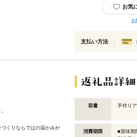
お気
お
支払い方法
容量
手作りア
イ。
手づくりならではの温かみが
消費期限
■賞味期