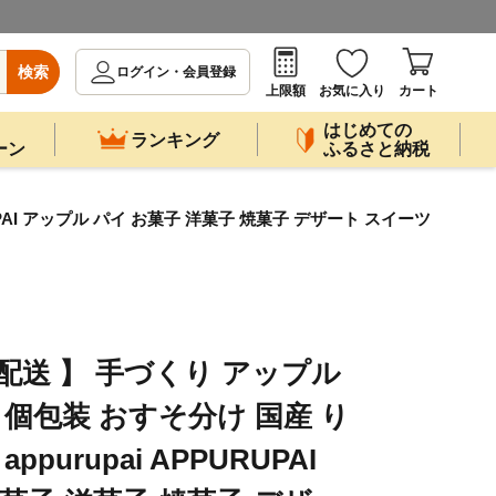
検索
ログイン・会員登録
上限額
お気に入り
カート
はじめての
ランキング
ーン
ふるさと納税
UPAI アップル パイ お菓子 洋菓子 焼菓子 デザート スイーツ
月配送 】 手づくり アップル
け 個包装 おすそ分け 国産 り
purupai APPURUPAI