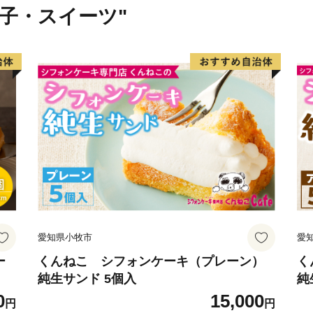
菓子・スイーツ"
愛知県小牧市
愛
ー
くんねこ シフォンケーキ（プレーン）
く
純生サンド 5個入
純
0
15,000
円
円