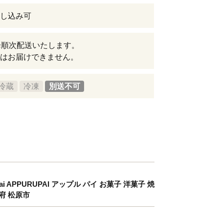
し込み可
降順次配送いたします。
はお届けできません。
冷蔵
冷凍
別送不可
i APPURUPAI アップル パイ お菓子 洋菓子 焼
府 松原市