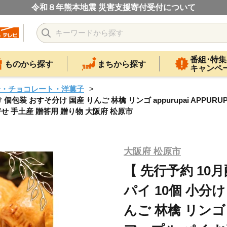
令和８年熊本地震 災害支援寄付受付について
番組･特集
ものから探す
まちから探す
キャンペ
子・チョコレート・洋菓子
 個包装 おすそ分け 国産 りんご 林檎 リンゴ appurupai APPUR
せ 手土産 贈答用 贈り物 大阪府 松原市
大阪府 松原市
【 先行予約 10
パイ 10個 小分
んご 林檎 リンゴ ap