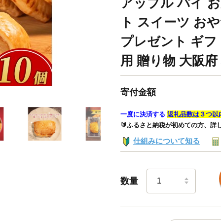
アップル パイ お
ト スイーツ おや
プレゼント ギフ
用 贈り物 大阪府
寄付金額
一度に決済する
返礼品数は３つ以
🔰ふるさと納税が初めての方、詳
仕組みについて知る
数量