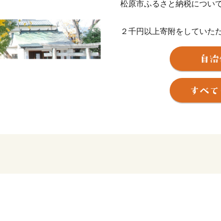
松原市ふるさと納税につい
２千円以上寄附をしていた
市の特産品等をお送りさせ
【ご注意】
※お礼の品のお届けには1～
※寄附につきましては、年
ん。
※特典の送付は、松原市外
す。
※特典商品の写真はイメー