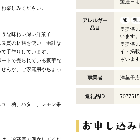
製造日よ
をお楽しみください。
卵
乳
アレルギー
品目
※提供元
ような味わい深い洋菓子
います。
に良質の材料を使い、余計な
※提供元
イト掲載
めて手作りしています。
ざいます
パートで売られている豪華な
ませんが、ご家庭用やちょっ
事業者
洋菓子店 M
。
返礼品ID
7077515
ニュー糖、バター、レモン果
きは、冷蔵庫で保存してくだ