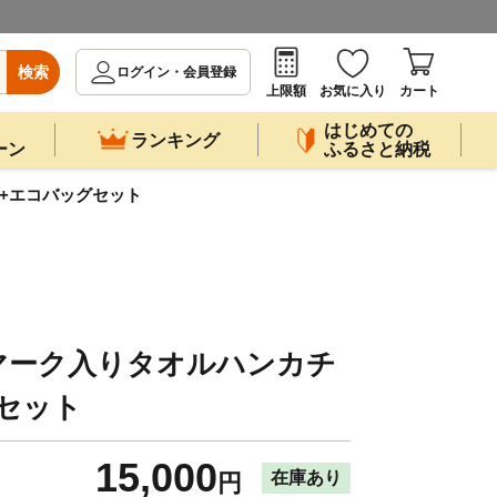
検索
ログイン・会員登録
上限額
お気に入り
カート
はじめての
ランキング
ーン
ふるさと納税
)+エコバッグセット
マーク入りタオルハンカチ
グセット
15,000
在庫あり
円