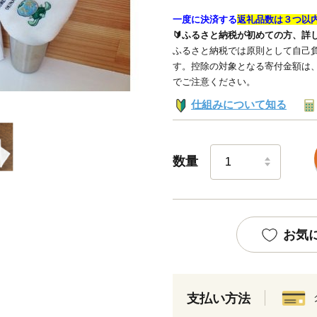
一度に決済する
返礼品数は３つ以
🔰ふるさと納税が初めての方、詳
ふるさと納税では原則として自己負
す。控除の対象となる寄付金額は
でご注意ください。
仕組みについて知る
数量
お気
支払い方法