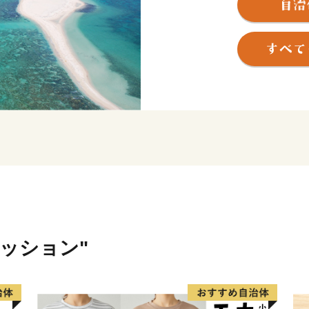
島の随所に優れた景勝地を
風土的景観にも恵まれ、島
す。
東洋一美しいと言われる砂
シュノーケルやダイビング
また、「紬」は久米島が発
指定されています。エイサ
われ自然と文化が数多く残
ァッション"