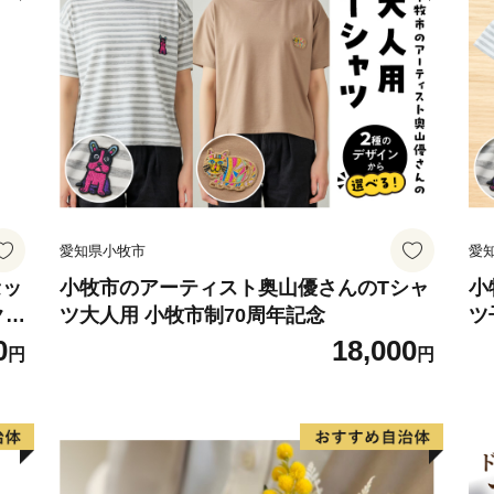
愛知県小牧市
愛
セッ
小牧市のアーティスト奥山優さんのTシャ
小
クラ
ツ大人用 小牧市制70周年記念
ツ
ト
0
18,000
円
円