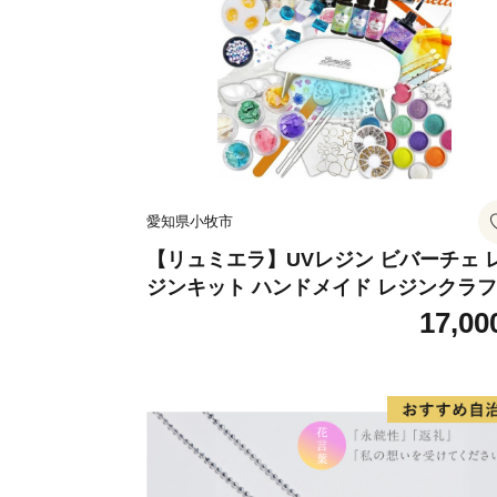
愛知県小牧市
【リュミエラ】UVレジン ビバーチェ 
ジンキット ハンドメイド レジンクラ
アクセサリーキット 手作り セット レ
17,00
LEDライト