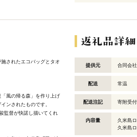
が施されたエコバッグとタオ
提供元
合同会社P
配送
常温
設「風の帰る森」を作り上げ
配送注記
寄附受付
ザインされたものです。
駿監督が快諾し描いてくれ
内容量
久米島ロ
久米島ロ