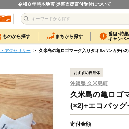
令和８年熊本地震 災害支援寄付受付について
番組･特集
ものから探す
まちから探す
キャンペ
ン・アクセサリー
久米島の亀ロゴマーク入りタオルハンカチ(×2
おすすめ自治体
沖縄県 久米島町
久米島の亀ロゴ
(×2)+エコバッ
寄付金額