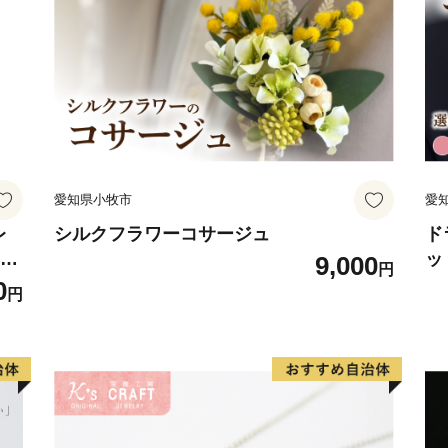
愛知県小牧市
愛
レ
シルクフラワーコサージュ
ド
フト
ッ
9,000
円
ジン
系
0
円