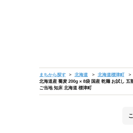
まちから探す
北海道
北海道標津町
北海道産 蕎麦 200g × 8袋 国産 乾麺 お試
ご当地 知床 北海道 標津町