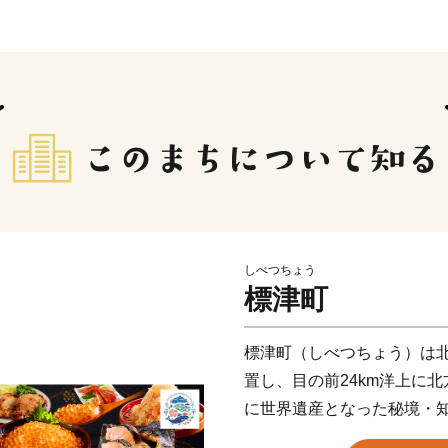
しべつちょう
標津町
標津町（しべつちょう）は
置し、目の前24km洋上に
に世界遺産となった秘境・
て「ラムサール条約」によ