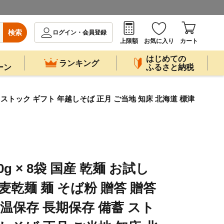
検索
ログイン・会員登録
上限額
お気に入り
カート
はじめての
ランキング
ーン
ふるさと納税
蓄 ストック ギフト 年越しそば 正月 ご当地 知床 北海道 標津
0g × 8袋 国産 乾麺 お試し
麦乾麺 麺 そば粉 贈答 贈答
常温保存 長期保存 備蓄 スト