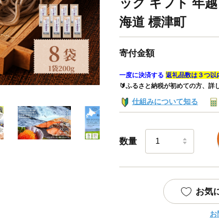
ック ギフト 年越
海道 標津町
寄付金額
一度に決済する
返礼品数は３つ以
🔰ふるさと納税が初めての方、詳
仕組みについて知る
数量
お気
お