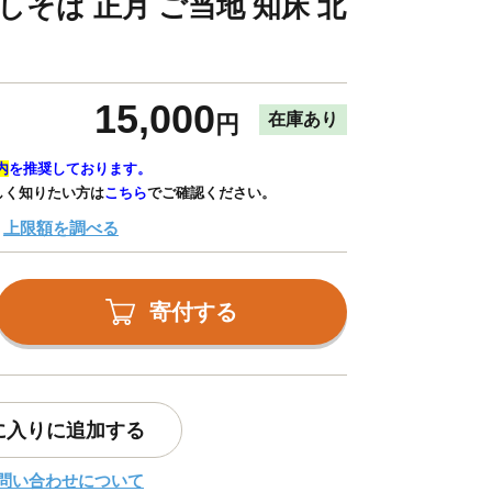
しそば 正月 ご当地 知床 北
15,000
在庫あり
円
内
を推奨しております。
しく知りたい方は
こちら
でご確認ください。
上限額を調べる
寄付する
に入りに追加する
問い合わせについて