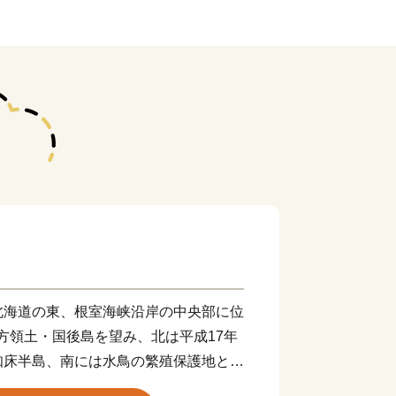
北海道の東、根室海峡沿岸の中央部に位
北方領土・国後島を望み、北は平成17年
知床半島、南には水鳥の繁殖保護地とし
る登録湿地となった原生花園と野鳥の宝