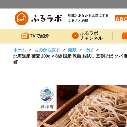
地域とあなたを元気にする
ふるさと納税
ふるラボ
TVで紹介
チャンネル
ホーム
ものから探す
麺類
そば
北海道産 蕎麦 200g × 8袋 国産 乾麺 お試し 五割そば ソ
町