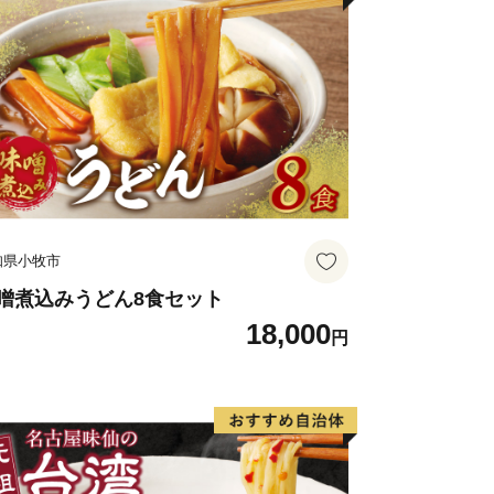
知県小牧市
噌煮込みうどん8食セット
18,000
円