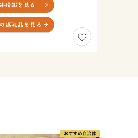
床連山の裾野に広がる平野部には大酪農
な地です。町の面積は624.69平方
湿原から広がる根釧原野の終着地として
なる山並みなど海、山、川、平野の多様
い雄大で豊かな自然環境のもと、国内屈
ホタテ貝を主力とする漁業、これを加工
、ホタテ製品などを製造出荷する水産加
な牧草地で約2万頭の乳牛により牛乳を
とする「生産のまち」です。