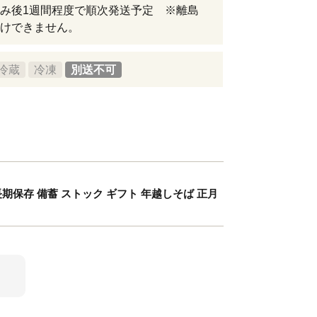
み後1週間程度で順次発送予定 ※離島
けできません。
冷蔵
冷凍
別送不可
存 長期保存 備蓄 ストック ギフト 年越しそば 正月