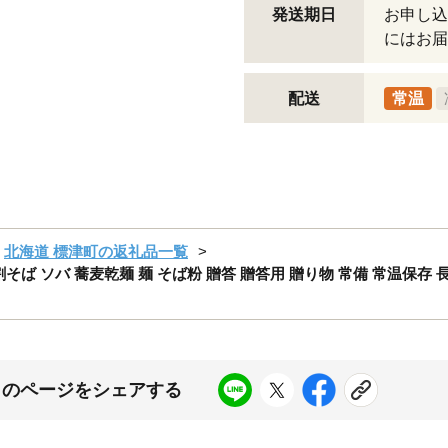
発送期日
お申し込
にはお届
配送
常温
北海道 標津町の返礼品一覧
し 五割そば ソバ 蕎麦乾麺 麺 そば粉 贈答 贈答用 贈り物 常備 常温保
このページをシェアする