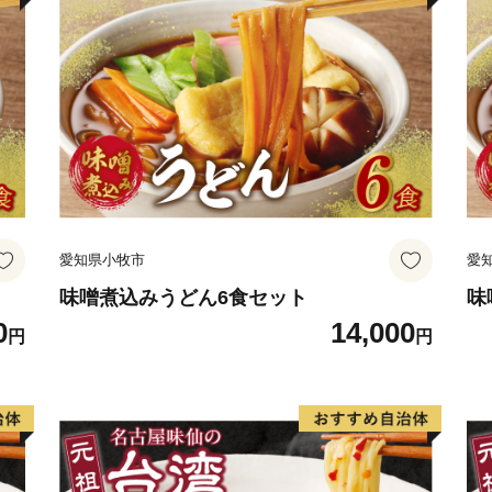
愛知県小牧市
愛
味噌煮込みうどん6食セット
味
0
14,000
円
円