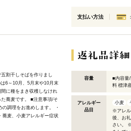
支払い方法
で五割干しそばを作りまし
容量
■内容量/
6～10月、5月末や10月末
料 標津
期間に種をまき収穫しなけれ
た蕎麦です。 ■注意事項/そ
小麦
アレルギー
めの調理をお進めします。 ・
品目
※アレル
・蕎麦、小麦アレルギー症状
後、お礼
さい。 