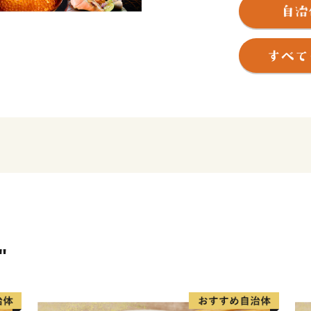
庫・野付半島に囲まれ、知
郷が形成されるなど、風光明媚
キロメートル、地形は釧路
の平野と知床連山の基部と
な地勢を有し、北海道らし
指の漁獲を誇る秋鮭や天然
原料としたいくら、鮭加工
工業による水産業と、広大
出荷する酪農業を基幹産業
"