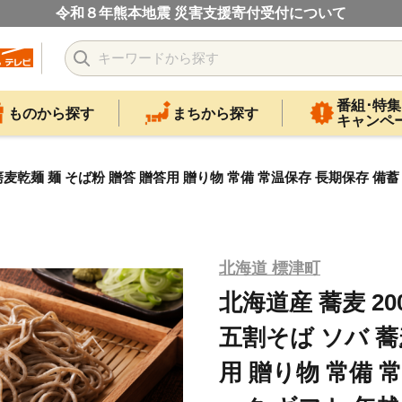
令和８年熊本地震 災害支援寄付受付について
番組･特集
ものから探す
まちから探す
キャンペ
バ 蕎麦乾麺 麺 そば粉 贈答 贈答用 贈り物 常備 常温保存 長期保存 備
北海道 標津町
北海道産 蕎麦 20
五割そば ソバ 蕎
用 贈り物 常備 