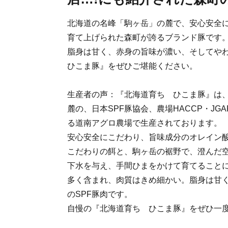
北海道の名峰「駒ヶ岳」の麓で、安心安全
育て上げられた森町が誇るブランド豚です
脂身は甘く、赤身の旨味が濃い、そしてや
ひこま豚』をぜひご堪能ください。
生産者の声：『北海道育ち ひこま豚』は
麓の、日本SPF豚協会、農場HACCP・JG
る道南アグロ農場で生産されております。
安心安全にこだわり、旨味成分のオレイン
こだわりの餌と、駒ヶ岳の裾野で、澄んだ
下水を与え、手間ひまをかけて育てること
多く含まれ、肉質はきめ細かい。脂身は甘
のSPF豚肉です。
自慢の『北海道育ち ひこま豚』をぜひ一