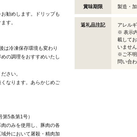
賞味期限
製造・加
をお勧めします。ドリップも
けます。
返礼品注記
アレルギ
※ 表示
載してお
いません
後は冷凍保存環境も変わり
※ご不明
早めの調理をおすすめいたし
問い合わ
ください。
短くなります。あらかじめご
号第5条第1号）
豚肉のみを使用し、豚肉の各
区域外において屠殺・精肉加