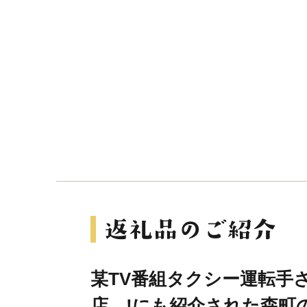
某TV番組タクシー運転手
店…!にも紹介された森町