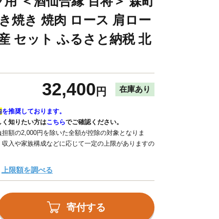
用 ＜酒仙合縁 百将＞ 森町
き焼き 焼肉 ロース 肩ロー
産 セット ふるさと納税 北
32,400
在庫あり
円
内
を推奨しております。
しく知りたい方は
こちら
でご確認ください。
担額の2,000円を除いた全額が控除の対象となりま
、収入や家族構成などに応じて一定の上限がありますの
上限額を調べる
寄付する