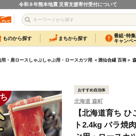
令和８年熊本地震 災害支援寄付受付について
番組･特集
ものから探す
まちから探す
キャンペ
肉用・肩ロースしゃぶしゃぶ用・ロースカツ用 ＜酒仙合縁 百将＞ 森町
おすすめ自治体
北海道 森町
【北海道育ち 
ト2.4kg バラ