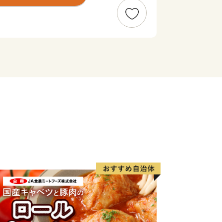
点としても知られ、国内最大級の縄文時
ークル）や、幕末、箱館戦争時に榎本武
、北海道開拓の要であった「札幌本道」
貴重な史跡が多く点在します。
00本以上の桜が咲き誇る、食・桜・歴史
る街です。