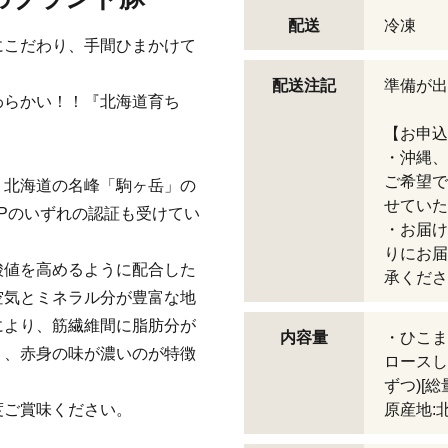
配送
冷凍
にこだわり、手間ひまかけて
。
配送注記
準備が出
わらかい！！『北海道育ち
【お申込
・沖縄、
ご希望で
、北海道の名峰「駒ヶ岳」の
せていた
APのいずれの認証も受けてい
・お届け
りにお届
酸値を高めるように配合した
承くださ
空気とミネラル分が豊富な地
により、筋繊維間に脂肪分が
内容量
・ひこま
く、赤身の味が濃いのが特徴
ロースし
ずつ)[総
度ご賞味ください。
原産地: