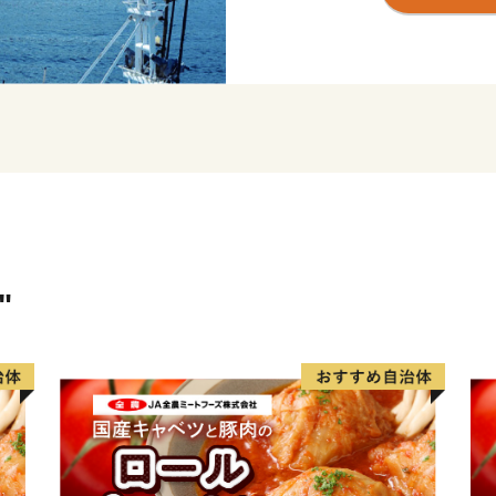
古くから文化や歴史の交流
代の環状列石（ストーンサ
揚や土方歳三が上陸した地
の海上路桟橋跡地などの、
また、桜の名所として1,0
を間近に感じることができ
"