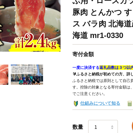
ぶ用・ロースカツ
豚肉 とんかつ す
ス バラ肉 北海道
海道 mr1-0330
寄付金額
一度に決済する
返礼品数は３つ以
🔰ふるさと納税が初めての方、詳
ふるさと納税では原則として自己負
す。控除の対象となる寄付金額は
でご注意ください。
仕組みについて知る
数量