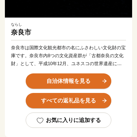
ならし
奈良市
奈良市は国際文化観光都市の名にふさわしい文化財の宝
庫です。奈良市内8つの文化資産群が「古都奈良の文化
財」として、平成10年12月、ユネスコの世界遺産に登
録されました。 先人たちの手で大切に守り継がれたこ
の宝を前にしたとき、悠久のときをこえたその美しさ・
自治体情報を見る
力強さに心を奪われます。 もっと多くの人と、この感
動を分かちあいたい。
すべての返礼品を見る
ふるさと納税制度の活用も含め、奈良市はこれからも歴
史と伝統を生かしたまちづくりをすすめます。奈良市へ
のご寄附をよろしくお願いします。
お気に入りに追加する