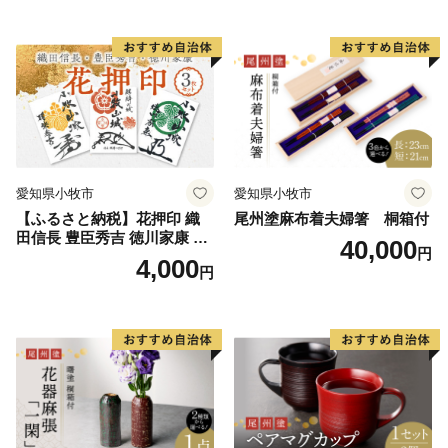
書道アーティスト 池谷公智
ーティスト 池谷公智 渾身の
渾身の一作 作品 雑貨 工芸品
一作 作品 雑貨 工芸品 グッズ
グッズ 愛知県 小牧市 お取り
愛知県 小牧市 お取り寄せ 送
寄せ 送料無料
料無料
愛知県小牧市
愛知県小牧市
【ふるさと納税】花押印 織
尾州塗麻布着夫婦箸 桐箱付
田信長 豊臣秀吉 徳川家康 3
40,000
円
枚 セット 戦国 武将 小牧山城
4,000
円
墨絵 龍画師 書道アーティス
ト 池谷公智 渾身の一作 作品
雑貨 工芸品 グッズ 愛知県 小
牧市 お取り寄せ 送料無料