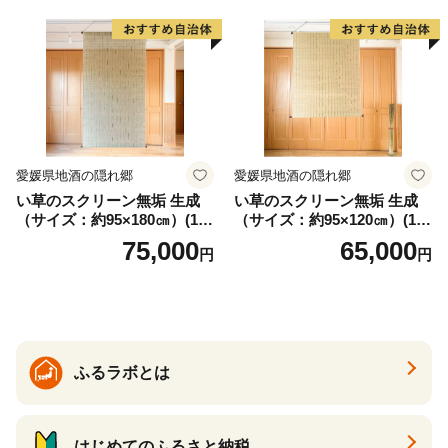
ぎ おうち時間 プレゼント 抗
ウイルス効果 お取り寄せ 愛
知県 小牧市 送料無料
愛媛県地酒の隠れ郷
愛媛県地酒の隠れ郷
い草のスクリーン無垢 生成
い草のスクリーン無垢 生成
（サイズ：約95×180㎝）(14
（サイズ：約95×120㎝）(14
3)
4)
75,000
65,000
円
円
ふるラボとは
はじめてのふるさと納税