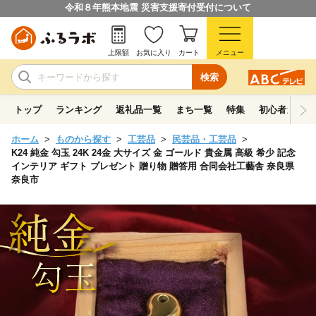
令和８年熊本地震 災害支援寄付受付について
上限額
お気に入り
カート
メニュー
検索
トップ
ランキング
返礼品一覧
まち一覧
特集
初心者ガイド
ホーム
ものから探す
工芸品
民芸品・工芸品
K24 純金 勾玉 24K 24金 大サイズ 金 ゴールド 貴金属 高級 希少 記念
インテリア ギフト プレゼント 贈り物 贈答用 合同会社工藝舎 奈良県
奈良市