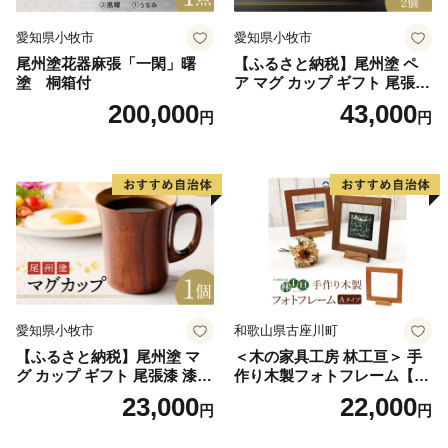
愛知県小牧市
愛知県小牧市
尾州塗花器麻張「一閑」曙
【ふるさと納税】尾州塗 ペ
塗 桐箱付
ア マグ カップ ギフト 尾張漆
漆 漆器 漆器工芸 工芸品 芸術
200,000
43,000
円
円
性 実用性 抗菌性 美味しく安
全な食事 手作り 贈答用 くつ
ろぎ おうち時間 プレゼント
抗ウイルス効果 お取り寄せ
愛知県 小牧市 送料無料
愛知県小牧市
和歌山県古座川町
【ふるさと納税】尾州塗 マ
＜木の家具工房 林工亘＞ 手
グ カップ ギフト 尾張漆 漆
作り木製フォトフレーム【A
漆器 漆器工芸 工芸品 芸術性
タイプ】
23,000
22,000
円
円
実用性 抗菌性 美味しく安全
な食事 手作り 贈答用 くつろ