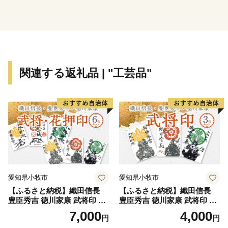
関連する返礼品 | "工芸品"
愛知県小牧市
愛知県小牧市
【ふるさと納税】織田信長
【ふるさと納税】織田信長
豊臣秀吉 徳川家康 武将印 花
豊臣秀吉 徳川家康 武将印 3
押印 6枚 セット イラスト 戦
枚 セット イラスト 戦国 武将
7,000
4,000
円
円
国 武将 小牧山城 墨絵 龍画師
小牧山城 墨絵 龍画師 書道ア