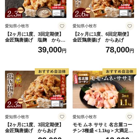
愛知県小牧市
愛知県小牧市
【2ヶ月に1度、3回定期便】
【2ヶ月に1度、6回定期便】
金匠鶏唐揚げ 塩麹 からあ
金匠鶏唐揚げ からあげ
げ
39,000
78,000
円
円
愛知県小牧市
愛知県小牧市
【2ヶ月に1度、3回定期便】
モモ ムネ ササミ 名古屋コー
金匠鶏唐揚げ からあげ
チン3種盛＜1.1kg＞大満足セ
ット 地鶏 鶏肉