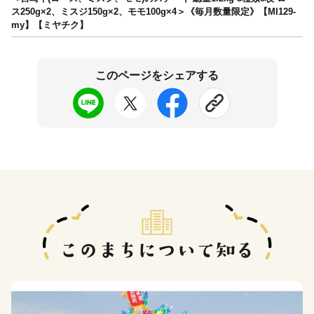
ス250g×2、ミスジ150g×2、モモ100g×4＞《毎月数量限定》【MI129-
my】【ミヤチク】
このページをシェアする