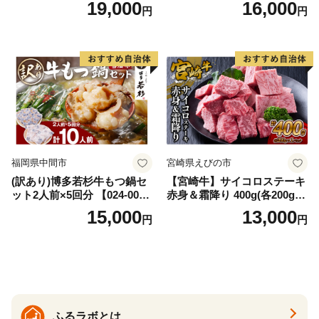
19,000
16,000
円
円
イズ不揃い】
福岡県中間市
宮崎県えびの市
(訳あり)博多若杉牛もつ鍋セ
【宮崎牛】サイコロステーキ
ット2人前×5回分 【024-002
赤身＆霜降り 400g(各200g×
7】
１P 計2P) 真空パック 冷凍
15,000
13,000
円
円
ふるラボとは