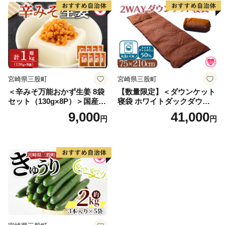
股町 国産 特産品 精肉 牛肉
セット 詰め合わせ 個包装
【MI196-hr】【肉の豊楽】
宮崎県三股町
宮崎県三股町
＜辛みそ万能おかず生姜 8袋
【数量限定】＜ダウンケット
セット（130g×8P）＞国産生
寝袋 ホワイトダックダウン5
姜を細かく刻み旨みのある味
0% フェザー50% 充填量0.3k
9,000
41,000
円
円
噌と唐辛子を加えた万能おか
g ブラウン限定コンパクト収
ず生姜！【MI090-ko】【株式
納 丸洗い可能 防災 車中泊 寝
会社上沖産業】
具＞ふとん 封筒型【MI177-b
s】【株式会社ベストライ
フ】