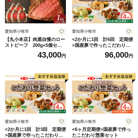
愛知県小牧市
愛知県小牧市
【丸小本店】肉屋自慢のロー
<2か月に1回 計6回 定期便
ストビーフ 200g×5個セッ
>国産豚で作ったこだわり惣
ト
菜セット
43,000
96,000
円
円
愛知県小牧市
愛知県小牧市
<2か月に1回 計3回 定期便
<6ヶ月定期便>国産豚で作っ
>国産豚で作ったこだわり惣
たこだわり惣菜セット