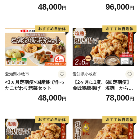
菜セット
48,000
96,000
円
円
愛知県小牧市
愛知県小牧市
<3ヵ月定期便>国産豚で作っ
【2ヶ月に1度、6回定期便】
たこだわり惣菜セット
金匠鶏唐揚げ 塩麹 からあ
げ
48,000
78,000
円
円