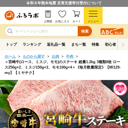
令和８年熊本地震 災害支援寄付受付について
上限額
お気に入り
カート
メニュー
検索
トップ
ランキング
返礼品一覧
まち一覧
特集
初心者ガイド
ホーム
ものから探す
お肉
牛肉
＜宮崎牛(ロース、ミスジ、モモ)のステーキ 総量1.2kg 3種類8枚 ロー
ス250g×2、ミスジ150g×2、モモ100g×4＞《毎月数量限定》【MI129-
my】【ミヤチク】