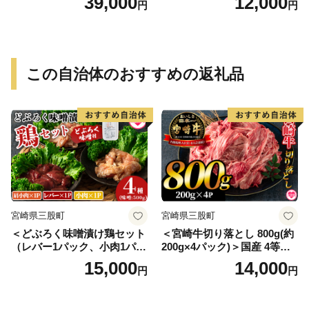
39,000
12,000
円
円
この自治体のおすすめの返礼品
宮崎県三股町
宮崎県三股町
＜どぶろく味噌漬け鶏セット
＜宮崎牛切り落とし 800g(約
（レバー1パック、小肉1パッ
200g×4パック)＞国産 4等級
ク、肩小肉1パック）どぶろ
以上 A5ランク A4ランク 1キ
15,000
14,000
円
円
く味噌（500g）＞南九州産鶏
ロ 黒毛和牛 牛肉 霜降り ギフ
肉使用【MI170-gs】【我生
ト お中元 しぐれ煮 牛丼 贈り
庵】
物 贈物 小分け 使いやすい 三