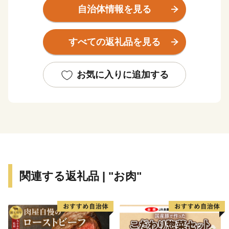
り」「棒踊り」など郷土芸能が今もなお各地区で受け継
自治体情報を見る
がれています。車で宮崎空港から６０分、鹿児島空港か
ら７０分程度とアクセスしやすく、県内では住みやすい
すべての返礼品を見る
まちとしても知られています。ふるさと納税を通じて三
股町を全国の皆さんに知ってもらう機会にしたいと思い
ます。
お気に入りに追加する
関連する返礼品 | "お肉"