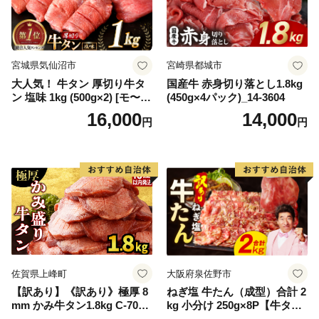
宮城県気仙沼市
宮崎県都城市
大人気！ 牛タン 厚切り牛タ
国産牛 赤身切り落とし1.8kg
ン 塩味 1kg (500g×2) [モ〜ラ
(450g×4パック)_14-3604
ンド 宮城県 気仙沼市 205646
16,000
14,000
円
円
60] 肉 牛肉 精肉 牛たん 牛タ
ン塩 牛たん塩 冷凍 焼肉 BB
Q アウトドア バーベキュー
厚切り タン
佐賀県上峰町
大阪府泉佐野市
【訳あり】《訳あり》極厚 8
ねぎ塩 牛たん（成型）合計 2
mm かみ牛タン1.8kg C-709-
kg 小分け 250g×8P【牛タン
AS
牛肉 焼肉用 薄切り 訳あり サ