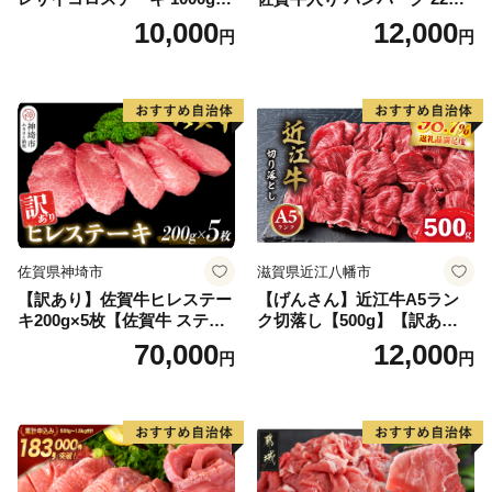
【B-1098-AS】
2.6kg(120g×22個)【佐賀牛
10,000
12,000
円
円
黒毛和牛 ブランド牛 九州 ハ
ンバーグ 牛肉 豚肉 国産 お弁
当 おかず 惣菜 おすすめ 人
気】(H083106)
佐賀県神埼市
滋賀県近江八幡市
【訳あり】佐賀牛ヒレステー
【げんさん】近江牛A5ラン
キ200g×5枚【佐賀牛 ステー
ク切落し【500g】【訳あり】
キ ブランド肉 ヒレ肉 フィレ
【DG12W】
70,000
12,000
円
円
肉 ジューシー ヘルシー】(H0
65175)