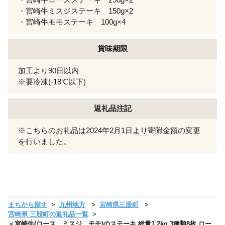
・宮崎牛ミスジステーキ 150g×2
・宮崎牛モモステーキ 100g×4
賞味期限
加工より90日以内
※要冷凍(-18℃以下)
返礼品注記
※こちらのお礼品は2024年2月1日より寄附金額の変更
を行いました。
まちから探す
九州地方
宮崎県三股町
宮崎県 三股町の返礼品一覧
＜宮崎牛(ロース、ミスジ、モモ)のステーキ 総量1.2kg 3種類8枚 ロー