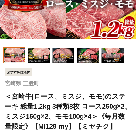
おすすめ自治体
宮崎県 三股町
＜宮崎牛(ロース、ミスジ、モモ)のステ
ーキ 総量1.2kg 3種類8枚 ロース250g×2、
ミスジ150g×2、モモ100g×4＞《毎月数
量限定》【MI129-my】【ミヤチク】