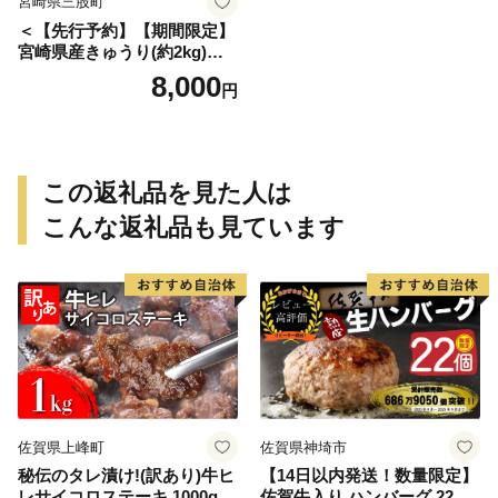
宮崎県三股町
＜【先行予約】【期間限定】
宮崎県産きゅうり(約2kg)＞
(約2kg・3本入り×5袋)パリッ
8,000
円
と甘い魔法のキュウリ「マジ
キュー」漬物や天ぷらに！
【MI149-yt】【ゆたか農園】
この返礼品を見た人は
こんな返礼品も見ています
佐賀県上峰町
佐賀県神埼市
秘伝のタレ漬け!(訳あり)牛ヒ
【14日以内発送！数量限定】
レサイコロステーキ 1000g
佐賀牛入り ハンバーグ 22個