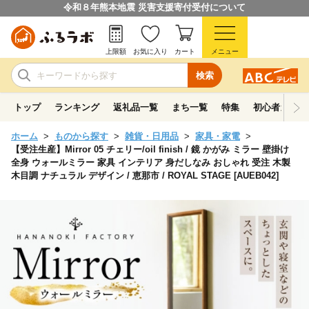
令和８年熊本地震 災害支援寄付受付について
上限額
お気に入り
カート
メニュー
検索
トップ
ランキング
返礼品一覧
まち一覧
特集
初心者ガイド
ホーム
ものから探す
雑貨・日用品
家具・家電
【受注生産】Mirror 05 チェリー/oil finish / 鏡 かがみ ミラー 壁掛け
全身 ウォールミラー 家具 インテリア 身だしなみ おしゃれ 受注 木製
木目調 ナチュラル デザイン / 恵那市 / ROYAL STAGE [AUEB042]