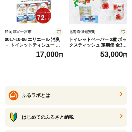
静岡県富士宮市
北海道倶知安町
0017-10-06 エリエール 消臭
トイレットペーパー 2種 ボッ
＋ トイレットティシュー し
クスティッシュ 定期便 全3
っかり香るフレッシュクリア
回 日本製 まとめ買い 防災
17,000
53,000
円
円
の香り ダブル 12ロール×6パ
常備品 日用雑貨 消耗品 生活
ック 72ロール 25m トイレ
必需品 大容量 備蓄 リサイク
ットペーパー パルプ100％ 消
ル ティッシュ ペーパー まと
臭 防臭 日用品 消耗品 備蓄
め買い 雑貨 倶知安町
ふるラボとは
はじめてのふるさと納税