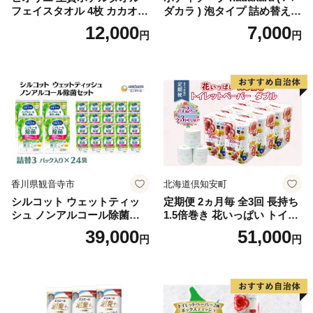
フェイスタオル 4枚 カカオ
ダカラ ) 泡タイプ 詰め替え 4
【タオル 泉州タオル 吸水 普
40ml×4袋 ボディーソープ 泡
12,000
7,000
円
円
段使い 無地 シンプル 日用品
ボディソープ 泡 日用品 消耗
ふわふわ ふかふか 家族 たお
品 バス用品 大容量 いい 匂い
る 一人暮らし】
ボディ 保湿 LION ライオン
泡石鹸 石鹸 兵庫 兵庫県 小野
市
香川県観音寺市
北海道倶知安町
シルコット ウェットティッ
定期便 2ヵ月毎 全3回 長持ち
シュ ノンアルコール除菌詰
1.5倍巻き 花いっぱい トイレ
替（43枚×3P）×24袋 日用品
ットペーパー ダブル 45ｍ 計
39,000
51,000
円
円
おもちゃ 拭き取り 手拭き 外
72ロール 全18種 花柄 プリン
出時 お出かけ時 食事前 緑茶
ト ハーブ 香り付き 日本製 ま
カテキン配合
とめ買い 防災 常備品 ペーパ
ー 消耗品 備蓄 送料無料 北海
道 倶知安町 日用品