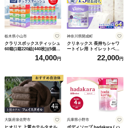
栃木県小山市
神奈川県開成町
クラリスボックスティッシュ
クリネックス 長持ちシャワ
60箱(1箱220組(440枚))(5個入
ートイレ用 トイレットペー
り×12セット)【1256759】
パー（ダブル）64ロール(8ロ
14,000
22,000
円
円
ール×8パック) 開成町 トイレ
ットペーパーダブル 日用品
国産 新生活 ダブル SDGs 備
蓄 防災 エコ 消耗品 生活雑貨
生活用品 無香料 トイレット
ペーパー ダブル といれっと
ぺーぱー トイレ クレシア ト
イレットペーパー [BDBH002
-1]
大阪府泉佐野市
兵庫県小野市
ヒオリエ 上質ホテルタオル
ボディソープ hadakara ( ハ