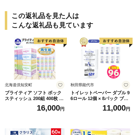
この返礼品を見た人は
こんな返礼品も見ています
北海道倶知安町
秋田県能代市
ブライティア ソフト ボック
トイレットペーパー ダブル 9
スティッシュ 200組 400枚 60
6ロール 12個 × 8パック ブラ
箱 日本製 まとめ買い ティッ
ンカ 再生紙 100％ 芯あり 日
16,000
11,000
円
円
シュ リサイクル 長持 防災 常
用品 消耗品 無香料 生活用品
備品 日用雑貨 消耗品 生活必
備蓄 秋田県 能代市 送料無料
需品 備蓄 ペーパー 紙 北海道
《能代製紙》
倶知安町 日用品