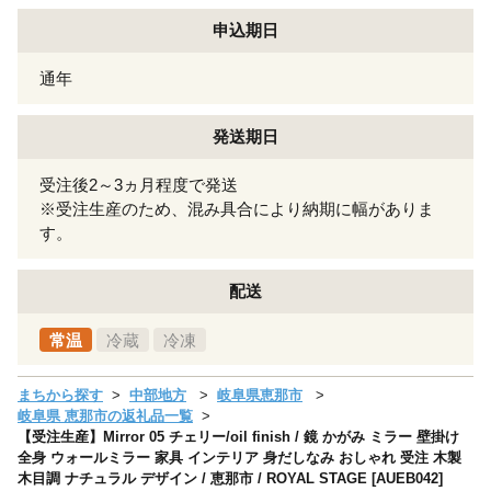
申込期日
通年
発送期日
受注後2～3ヵ月程度で発送
※受注生産のため、混み具合により納期に幅がありま
す。
配送
常温
冷蔵
冷凍
まちから探す
中部地方
岐阜県恵那市
岐阜県 恵那市の返礼品一覧
【受注生産】Mirror 05 チェリー/oil finish / 鏡 かがみ ミラー 壁掛け
全身 ウォールミラー 家具 インテリア 身だしなみ おしゃれ 受注 木製
木目調 ナチュラル デザイン / 恵那市 / ROYAL STAGE [AUEB042]