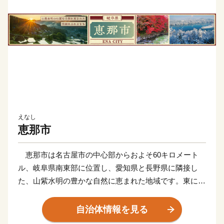
えなし
恵那市
恵那市は名古屋市の中心部からおよそ60キロメート
ル、岐阜県南東部に位置し、愛知県と長野県に隣接し
た、山紫水明の豊かな自然に恵まれた地域です。東には
恵那山、南には焼山、北には笠置山に囲まれ、また山あ
いには木曽川や阿木川、矢作川などが流れ、四季折々の
自治体情報を見る
姿を楽しむことができます。大正13年に木曽川をせき止