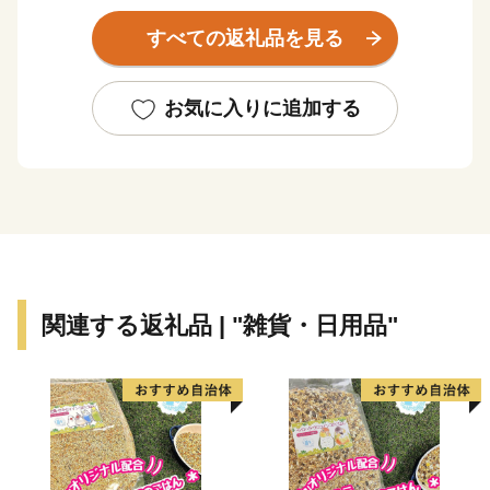
めて造られた大井ダムと恵那峡周辺は、県立自然公園に
すべての返礼品を見る
指定されています。その他、阿木川ダムや矢作ダム、小
里川ダムなどのダムもあり、ダムが多い市として知られ
ています。
お気に入りに追加する
歴史的な観光資源としては、中心市街地を横断する中
山道大井宿、南部には800年の歴史を持つ女城主の城下
町の岩村、レトロな雰囲気漂う日本大正村がある明智が
あります。これらは、第三セクター運営されている全長
25.1キロメートルの明知鉄道によって結ばれています。
平成16年10月、旧恵那市と恵那郡の5つの町村（岩村
町、山岡町、明智町、串原村、上矢作町）が新設合併
関連する返礼品 | "雑貨・日用品"
し、新恵那市として誕生しました。