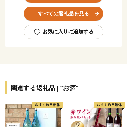
夏は30℃を越え、冬は-20℃を下回る夏と冬の寒暖の差
の激しい内陸性気候であり、降雪量は約7mと北海道内
すべての返礼品を見る
でも有数の豪雪地帯です。
滝川市の自慢は、日本有数の作付面積を誇る菜の花畑。
お気に入りに追加する
開花時の5月下旬～6月上旬には市内に菜の花の黄色いじ
ゅうたんが一面に広がり、美しい景観が魅力です。
見頃に合わせ開催される市内最大のイベント「たきかわ
菜の花まつり」は、国内外から多くの観光客が訪れま
す。
関連する返礼品 | "お酒"