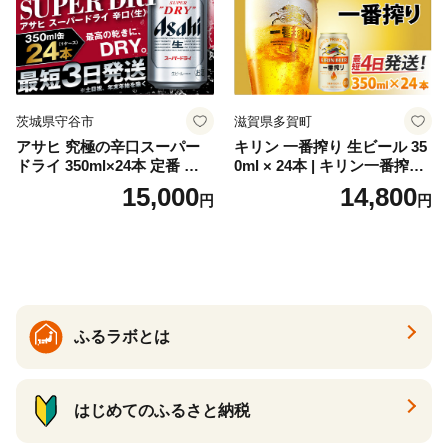
ク ソーダ ジントニック 】
茨城県守谷市
滋賀県多賀町
アサヒ 究極の辛口スーパー
キリン 一番搾り 生ビール 35
ドライ 350ml×24本 定番 ビー
0ml × 24本 | キリン一番搾り
ル 缶ビール 酒 お酒 アルコー
キリンビール 一番搾り ビー
15,000
14,800
円
円
ル 辛口
ル 24缶 きりんいちばんしぼ
り キリン一番搾り びーる 1
ケース 24缶 24本 キリン一番
搾り KIRIN きりん 麒麟 キリ
ン一番搾り いちばんしぼり
キリン一番搾り 父の日 ちち
の日
ふるラボとは
はじめてのふるさと納税