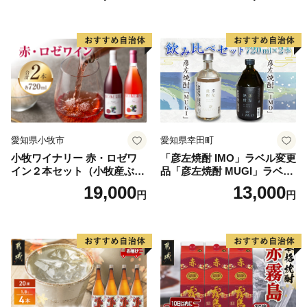
愛知県小牧市
愛知県幸田町
小牧ワイナリー 赤・ロゼワ
「彦左焼酎 IMO」ラベル変更
イン２本セット（小牧産ぶど
品「彦左焼酎 MUGI」ラベル
う100％使用）
変更品 飲み比べ セット 合計
19,000
13,000
円
円
2本 720ml×各1本 25度 焼酎
お酒 麦焼酎 芋焼酎