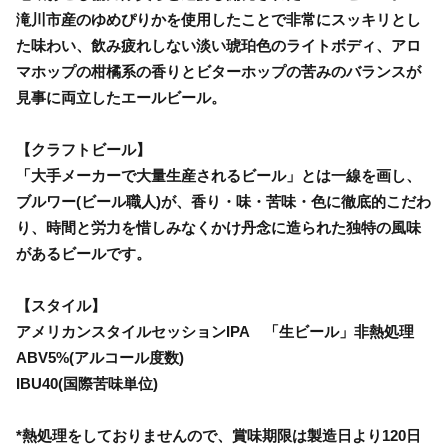
滝川市産のゆめぴりかを使用したことで非常にスッキリとし
た味わい、飲み疲れしない淡い琥珀色のライトボディ、アロ
マホップの柑橘系の香りとビターホップの苦みのバランスが
見事に両立したエールビール。
【クラフトビール】
「大手メーカーで大量生産されるビール」とは一線を画し、
ブルワー(ビール職人)が、香り・味・苦味・色に徹底的こだわ
り、時間と労力を惜しみなくかけ丹念に造られた独特の風味
があるビールです。
【スタイル】
アメリカンスタイルセッションIPA 「生ビール」非熱処理
ABV5%(アルコール度数)
IBU40(国際苦味単位)
*熱処理をしておりませんので、賞味期限は製造日より120日