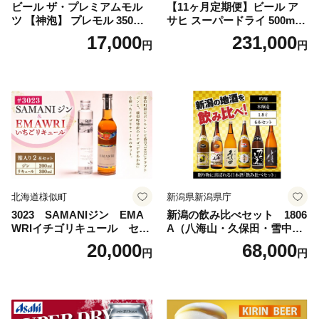
ビール ザ・プレミアムモル
【11ヶ月定期便】ビール ア
ツ 【神泡】 プレモル 350ml
サヒ スーパードライ 500ml 2
× 24本 サントリー〈天然水の
4本 1ケース×11ヶ月 | アサヒ
17,000
231,000
円
円
ビール工場〉群馬※沖縄・離
ビール 究極の辛口 酒 お酒 ア
島地域へのお届け不可
ルコール 生ビール Asahi ア
サヒビール スーパードライ s
uper dry 11回 缶ビール 缶 ギ
フト 内祝い 茨城県守谷市 送
料無料
北海道様似町
新潟県新潟県庁
3023 SAMANIジン EMA
新潟の飲み比べセット 1806
WRIイチゴリキュール セッ
A（八海山・久保田・雪中
ト（箱入り）【大人の味 酒
梅・越乃寒梅・かたふね・千
20,000
68,000
円
円
お酒 洋酒 スピリッツ クラフ
代の光）
トジン 国産 sake SAKE gin
GIN liqueur LIQUEUR お酒
セット 詰め合わせ カクテル
ソーダ割り アルコール ロッ