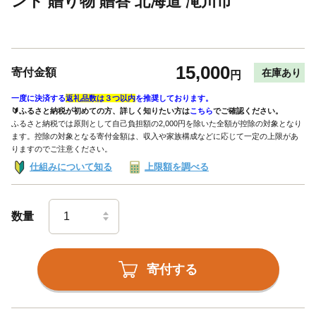
ント 贈り物 贈答 北海道 滝川市
15,000
寄付金額
在庫あり
円
一度に決済する
返礼品数は３つ以内
を推奨しております。
🔰ふるさと納税が初めての方、詳しく知りたい方は
こちら
でご確認ください。
ふるさと納税では原則として自己負担額の2,000円を除いた全額が控除の対象となり
ます。控除の対象となる寄付金額は、収入や家族構成などに応じて一定の上限があ
りますのでご注意ください。
仕組みについて知る
上限額を調べる
数量
寄付する