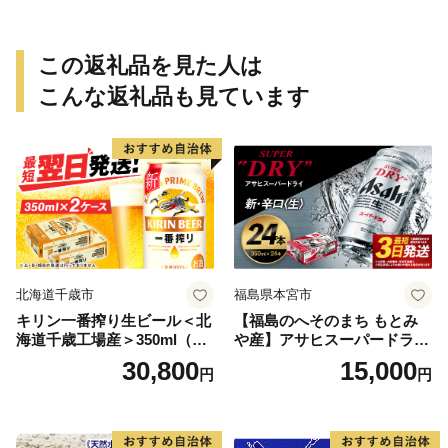
この返礼品を見た人は
こんな返礼品も見ています
北海道千歳市
福島県本宮市
キリン一番搾り生ビール＜北
【福島のへそのまち もとみ
海道千歳工場産＞350ml（24
や産】アサヒスーパードライ
本） 2ケース
350ml×24本 合計8.4L 1ケー
30,800
15,000
円
円
ス アルコール度数5% 缶ビー
ル お酒 ビール アサヒ スーパ
ードライ super dry 24缶 辛
口 送料無料 カメイ 本宮市