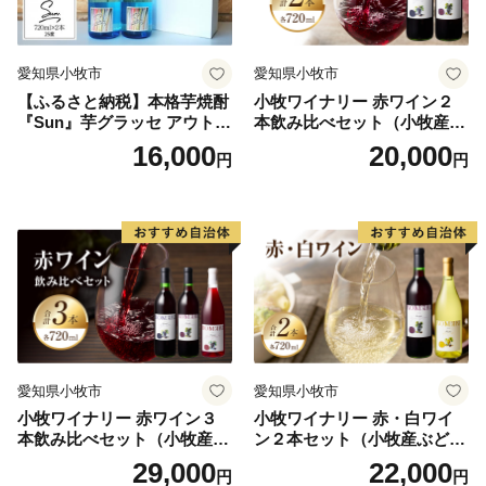
愛知県小牧市
愛知県小牧市
【ふるさと納税】本格芋焼酎
小牧ワイナリー 赤ワイン２
『Sun』芋グラッセ アウトド
本飲み比べセット（小牧産ぶ
ア ソロキャンプ ベランピン
どう100％使用）
16,000
20,000
円
円
グ 巣ごもり 就労支援
愛知県小牧市
愛知県小牧市
小牧ワイナリー 赤ワイン３
小牧ワイナリー 赤・白ワイ
本飲み比べセット（小牧産ぶ
ン２本セット（小牧産ぶどう
どう100％使用）
100％使用）
29,000
22,000
円
円