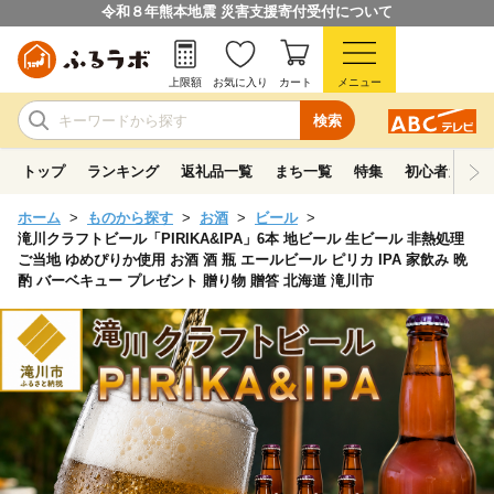
令和８年熊本地震 災害支援寄付受付について
上限額
お気に入り
カート
メニュー
検索
トップ
ランキング
返礼品一覧
まち一覧
特集
初心者ガイド
ホーム
ものから探す
お酒
ビール
滝川クラフトビール「PIRIKA&IPA」6本 地ビール 生ビール 非熱処理
ご当地 ゆめぴりか使用 お酒 酒 瓶 エールビール ピリカ IPA 家飲み 晩
酌 バーベキュー プレゼント 贈り物 贈答 北海道 滝川市