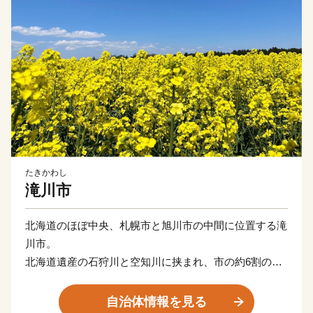
たきかわし
滝川市
北海道のほぼ中央、札幌市と旭川市の中間に位置する滝
川市。
北海道遺産の石狩川と空知川に挟まれ、市の約6割の地
域は森林や農地などの緑に囲まれた中空知地方の中核都
市です。
自治体情報を見る