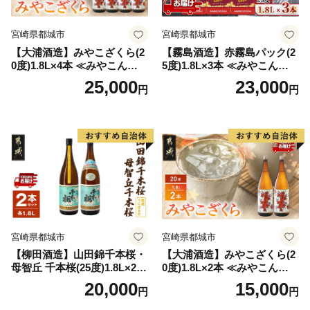
宮崎県都城市
宮崎県都城市
【大浦酒造】みやこざくら(2
【霧島酒造】赤霧島パック(2
0度)1.8L×4本 ≪みやこんじょ
5度)1.8L×3本 ≪みやこんじょ
特急便≫_AD-0771
特急便≫_23-07-K03P-1800-3
25,000
23,000
円
円
-Q
宮崎県都城市
宮崎県都城市
【柳田酒造】山田錦千本桜・
【大浦酒造】みやこざくら(2
母智丘 千本桜(25度)1.8L×2本
0度)1.8L×2本 ≪みやこんじょ
≪みやこんじょ特急便≫_AC
特急便≫_MJ-0771
20,000
15,000
円
円
-0751