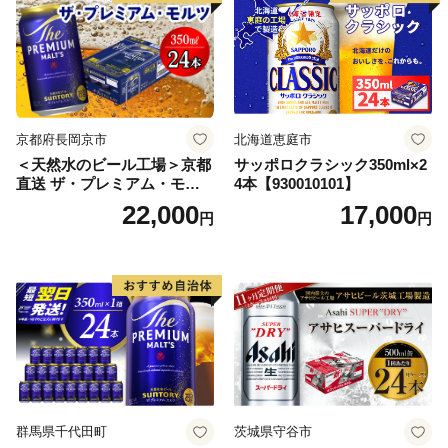
【07214-0206】
京都府長岡京市
北海道恵庭市
＜天然水のビール工場＞京都
サッポロクラシック350ml×2
直送 ザ・プレミアム・モル
4本【930010101】
ツ 350ml×24本 プレモル [149
22,000
17,000
円
円
5]
群馬県千代田町
茨城県守谷市