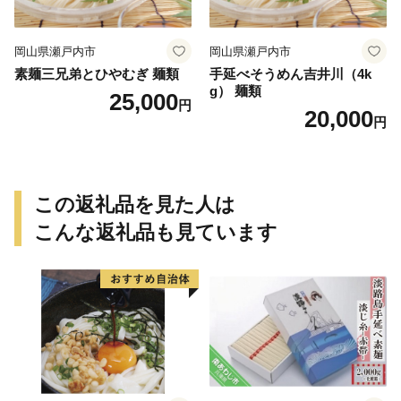
岡山県瀬戸内市
岡山県瀬戸内市
素麺三兄弟とひやむぎ 麺類
手延べそうめん吉井川（4k
g） 麺類
25,000
円
20,000
円
この返礼品を見た人は
こんな返礼品も見ています