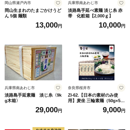
岡山県瀬戸内市
兵庫県南あわじ市
岡山生まれのたまごかけうど
淡路島手延べ素麺 淡じ糸 赤
ん 5個 麺類
帯 化粧箱【2,000ｇ】
13,000
10,000
円
円
兵庫県南あわじ市
奈良県桜井市
淡路島手延素麺 淡じ糸〈9k
ZI-62.【日本の素材のみ使
g木箱〉
用】麦坐 三輪素麺（50g×5束
×4袋）
29,000
9,000
円
円