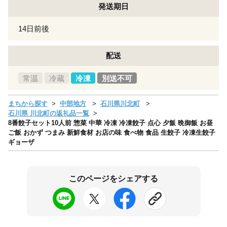
発送期日
14日前後
配送
常温
冷蔵
冷凍
別送不可
まちから探す
中部地方
石川県川北町
石川県 川北町の返礼品一覧
8番餃子セット10人前 惣菜 中華 冷凍 冷凍餃子 点心 夕飯 晩御飯 お昼
ご飯 おかず つまみ 新鮮食材 お店の味 食べ物 食品 生餃子 冷凍生餃子
ギョーザ
このページをシェアする