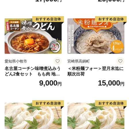
愛知県小牧市
宮崎県高鍋町
名古屋コーチン味噌煮込みう
＜米粉麺フォー＞翌月末迄に
どん2食セット もも肉 地鶏
順次出荷
味噌うどん
9,000
15,000
円
円