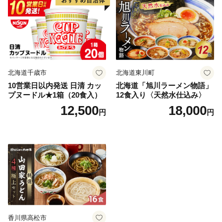
北海道千歳市
北海道東川町
10営業日以内発送 日清 カッ
北海道「旭川ラーメン物語」
プヌードル★1箱（20食入）
12食入り〈天然水仕込み〉
12,500
18,000
円
円
香川県高松市