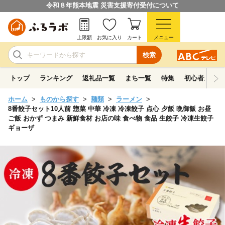
令和８年熊本地震 災害支援寄付受付について
上限額
お気に入り
カート
メニュー
検索
トップ
ランキング
返礼品一覧
まち一覧
特集
初心者ガイド
ホーム
ものから探す
麺類
ラーメン
8番餃子セット10人前 惣菜 中華 冷凍 冷凍餃子 点心 夕飯 晩御飯 お昼
ご飯 おかず つまみ 新鮮食材 お店の味 食べ物 食品 生餃子 冷凍生餃子
ギョーザ