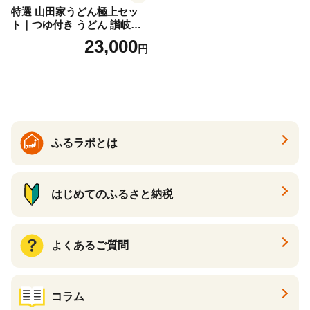
特選 山田家うどん極上セッ
ト｜つゆ付き うどん 讃岐う
どん さぬきうどん 生麵 うど
23,000
円
んセット カレーうどん 生う
どん 食べ比べ 麺 麺類 ギフト
香川 香川県 高松
ふるラボとは
はじめてのふるさと納税
よくあるご質問
コラム