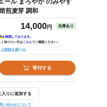
エール まろやか のみやす
 焙煎麦芽 調和
14,000
在庫あり
円
内
を推奨しております。
しく知りたい方は
こちら
でご確認ください。
上限額を調べる
寄付する
に入りに追加する
問い合わせについて