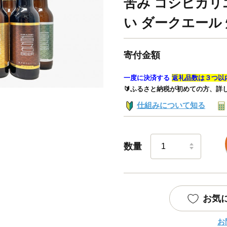
苦み コシヒカリ
い ダークエール
寄付金額
一度に決済する
返礼品数は３つ以
🔰ふるさと納税が初めての方、詳
仕組みについて知る
数量
お気
お