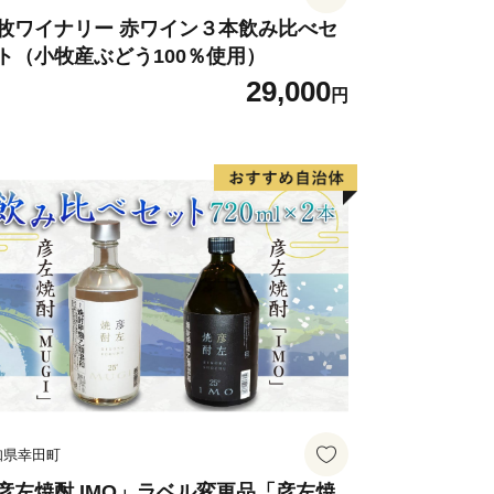
牧ワイナリー 赤ワイン３本飲み比べセ
ト（小牧産ぶどう100％使用）
29,000
円
知県幸田町
彦左焼酎 IMO」ラベル変更品「彦左焼