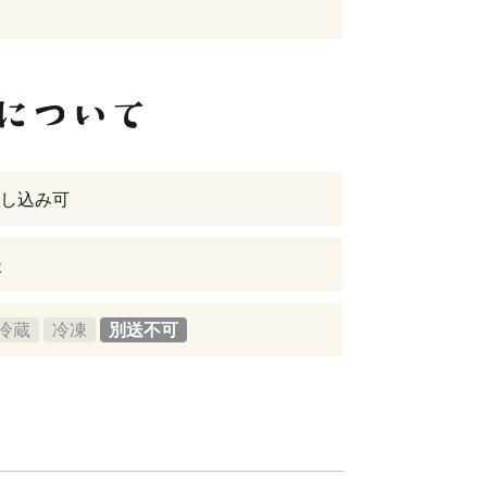
し込み可
後
冷蔵
冷凍
別送不可