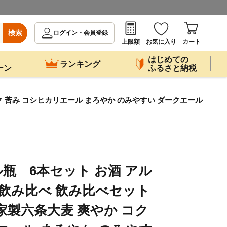
検索
ログイン・会員登録
上限額
お気に入り
カート
はじめての
ランキング
ーン
ふるさと納税
ク 苦み コシヒカリエール まろやか のみやすい ダークエール
瓶 6本セット お酒 アル
 飲み比べ 飲み比べセット
家製六条大麦 爽やか コク