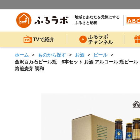
地域とあなたを元気にする
ふるさと納税
ふるラボ
TVで紹介
チャンネル
ホーム
ものから探す
お酒
ビール
金沢百万石ビール瓶 6本セット お酒 アルコール 瓶ビール 
焙煎麦芽 調和