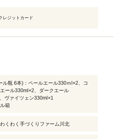
クレジットカード
ール瓶 6本)：ペールエール330ｍl×2、コ
エール330ml×2、ダークエール
×1、ヴァイツェン330ml×1
ル箱
わくわく手づくりファーム川北