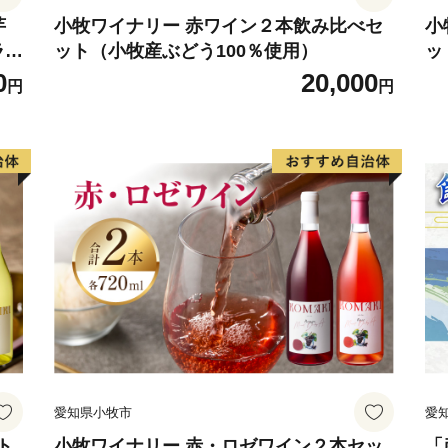
芋
小牧ワイナリー 赤ワイン２本飲み比べセ
小
ラン
ット（小牧産ぶどう100％使用）
ッ
0
20,000
円
円
愛知県小牧市
愛
ト
小牧ワイナリー 赤・ロゼワイン２本セッ
「