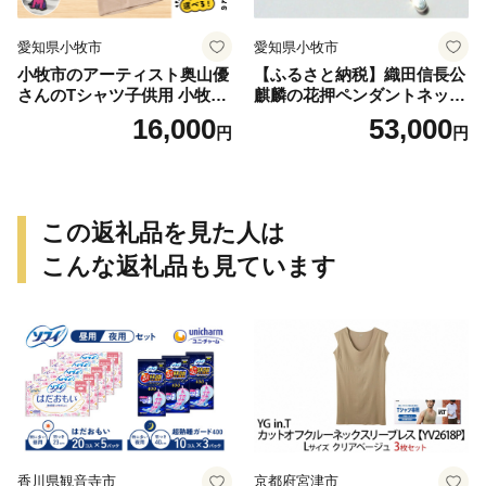
愛知県小牧市
愛知県小牧市
小牧市のアーティスト奥山優
【ふるさと納税】織田信長公
さんのTシャツ子供用 小牧市
麒麟の花押ペンダントネック
制70周年記念
レス
16,000
53,000
円
円
この返礼品を見た人は
こんな返礼品も見ています
香川県観音寺市
京都府宮津市