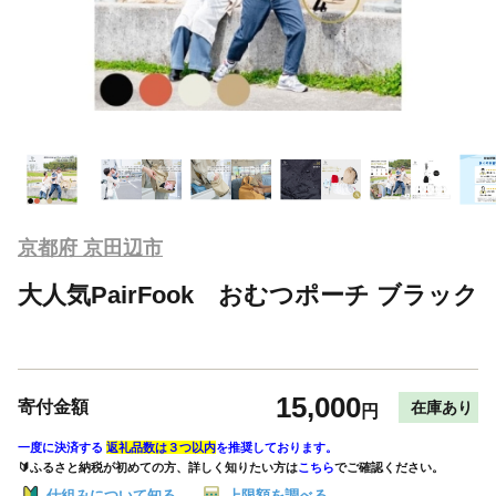
京都府 京田辺市
大人気PairFook おむつポーチ ブラック
15,000
寄付金額
在庫あり
円
一度に決済する
返礼品数は３つ以内
を推奨しております。
🔰ふるさと納税が初めての方、詳しく知りたい方は
こちら
でご確認ください。
仕組みについて知る
上限額を調べる