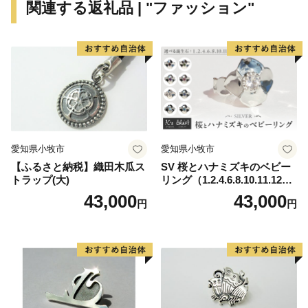
関連する返礼品 | "ファッション"
愛知県小牧市
愛知県小牧市
【ふるさと納税】織田木瓜ス
SV 桜とハナミズキのベビー
トラップ(大)
リング（1.2.4.6.8.10.11.12
月）
43,000
43,000
円
円