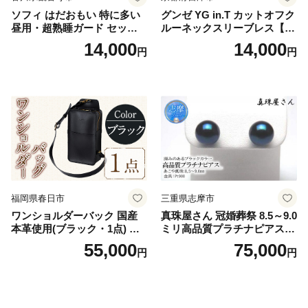
ソフィ はだおもい 特に多い
グンゼ YG in.T カットオフク
昼用・超熟睡ガード セット
ルーネックスリーブレス【Y
羽付き ナプキン 生理用品 サ
V2618P】Lサイズ クリアベ
14,000
14,000
円
円
ニタリー ユニ・チャーム
ージュ3枚セット [№5716-04
32]
福岡県春日市
三重県志摩市
ワンショルダーバック 国産
真珠屋さん 冠婚葬祭 8.5～9.0
本革使用(ブラック・1点) 鞄
ミリ高品質プラチナピアス P
バック バッグ カバン レザー
t900 志摩産アコヤ真珠 ブラ
55,000
75,000
円
円
国産 日本製 牛革 黒 革 革製
ックパール 黒真珠
品 手作り 男性 女性 レディー
ス メンズ【ksg1307-bk】【Z
enis】