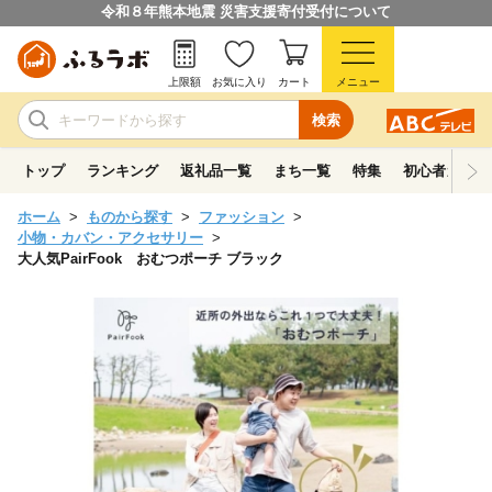
令和８年熊本地震 災害支援寄付受付について
上限額
お気に入り
カート
メニュー
検索
トップ
ランキング
返礼品一覧
まち一覧
特集
初心者ガイド
ホーム
ものから探す
ファッション
小物・カバン・アクセサリー
大人気PairFook おむつポーチ ブラック