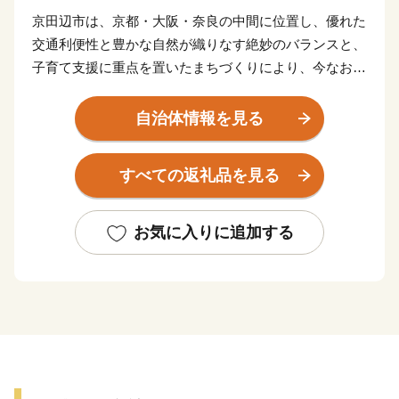
京田辺市は、京都・大阪・奈良の中間に位置し、優れた
交通利便性と豊かな自然が織りなす絶妙のバランスと、
子育て支援に重点を置いたまちづくりにより、今なお人
口が増加しているまちです。古くは筒城宮が遷都された
地として多彩な伝統行事や文化を現代に引き継ぐ一方
自治体情報を見る
で、同志社大学・同志社女子大学や多種多様な企業な
ど、最先端の科学技術を誇る関西文化学術研究都市の一
すべての返礼品を見る
翼を担うまちとして発展し、新旧の文化や知的財産が融
合する新たな文化を創造しています。さらに、新名神高
速道路の全線開通によって、高速道路網の結節点となる
お気に入りに追加する
本市は、北陸新幹線の新駅設置など、未来に向け大きな
ポテンシャルを秘めたまちとして発展を続けています。