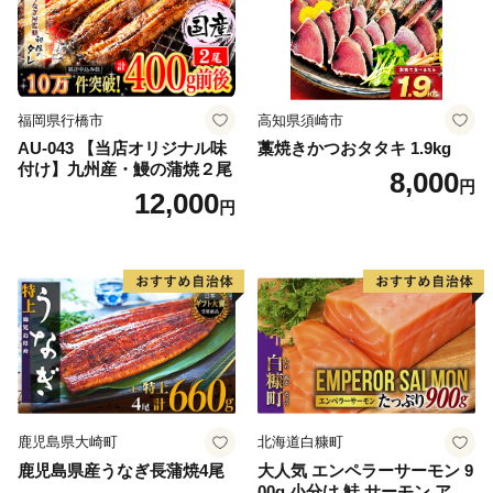
福岡県行橋市
高知県須崎市
AU-043 【当店オリジナル味
藁焼きかつおタタキ 1.9kg
付け】九州産・鰻の蒲焼２尾
8,000
円
12,000
円
鹿児島県大崎町
北海道白糠町
鹿児島県産うなぎ長蒲焼4尾
大人気 エンペラーサーモン 9
00g 小分け 鮭 サーモン アト