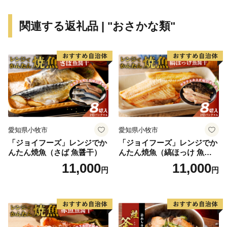
ること。
４．多様性を受け入れ、支え合うリベラルな気風が
関連する返礼品 | "おさかな類"
まちに満ちていること。
５．内発型の地域産業がすくすくと育っているこ
と。
６．子どもたちが地域への愛着を育み、豊岡で世界
と出会っていること。
これらの状態を達成すれば、豊岡は世界で輝くことが
できるはずです。
愛知県小牧市
愛知県小牧市
私たちは、みんなの力を合せて目指す都市像に向かっ
「ジョイフーズ」レンジでか
「ジョイフーズ」レンジでか
ていきます。
んたん焼魚（さば 魚醤干）
んたん焼魚（縞ほっけ 魚醤
干）
11,000
11,000
円
円
豊岡市長