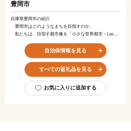
豊岡市
兵庫県豊岡市の紹介
豊岡市はどのようなまちを目指すのか。
私たちは、目指す都市像を「小さな世界都市－Local
＆Global City－」と定めました。「小さな」を
「Local」と訳しています。
自治体情報を見る
豊岡というローカルに深く根ざしながら、世界で輝き
「小さくてもいいのだ」という堂々とした態度のまちを
すべての返礼品を見る
創ろうということです。
豊岡が小さな世界都市となるためには、６つの条件が
必要であると考えています。
お気に入りに追加する
１．自然との共生が徹底されていること。
２．地域の歴史、伝統、文化が守られ、新しい工夫
が加わり、引き継がれていること。
３．優れた文化芸術が創造され、人々が楽しんでい