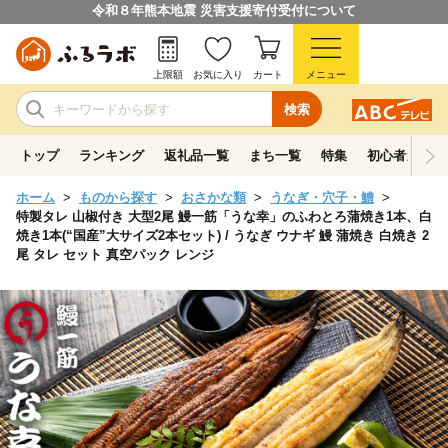
令和８年熊本地震 災害支援寄付受付について
上限額
お気に入り
カート
メニュー
検索
トップ
ランキング
返礼品一覧
まち一覧
特集
初心者ガイド
ホーム
ものから探す
おさかな類
うなぎ・穴子・鱧
特製タレ 山椒付き 大型2尾 鰻一筋「うな幸」のふわとろ蒲焼き1本、白
焼き1本(“国産”大サイズ2本セット) / うなぎ ウナギ 鰻 蒲焼き 白焼き 2
尾 タレ セット 真空パック レンジ