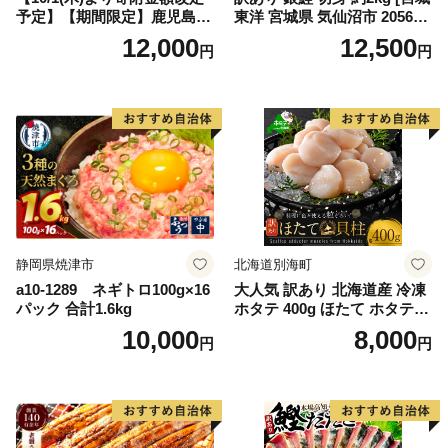
予定】【期間限定】鹿児島県
東洋 宮城県 気仙沼市 205649
大隅産うなぎ蒲焼4尾（400
91] 鮭 魚介類 海鮮 訳アリ 規
12,000
12,500
円
円
g） KN007-023
格外 不揃い さけ サケ 鮭切身
シャケ 切り身 冷凍 家庭用 お
かず 弁当 支援 サーモン 銀鮭
切り身 魚 わけあり
静岡県焼津市
北海道別海町
a10-1289 ネギトロ100g×16
大人気 訳あり 北海道産 冷凍
パック 合計1.6kg
ホタテ 400g ほたて ホタテ
帆立 貝柱 海鮮 魚介類 刺身
10,000
8,000
円
円
大粒 天然 海鮮 ランキング 大
人気 人気 おすすめ 訳あり ）