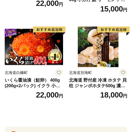
22,000
円
ランティックサーモン 水産
15,000
円
庁長官賞 受賞 さけ シャケ し
ゃけ sake カルパッチョ ソテ
ー レアステーキ 人気 高級 大
満足 美味しい 贈答 生食用 刺
身 お刺身 刺し身 魚介類 海鮮
冷凍 厚切り 薄切り ふるさと
納税 ふるさとチョイス チョ
イス 北海道 白糠町
北海道白糠町
北海道別海町
いくら醤油漬（鮭卵） 400g
北海道 野付産 冷凍 ホタテ 貝
(200g×2パック) イクラ 小分
柱 ジャンボホタテ500g 濃厚
け いくら醤油漬 鮭いくら い
な旨味と甘み （ほたて ホタ
22,000
18,000
円
円
くら醤油漬け 鮭 鮭卵 ikura
テ 帆立 貝柱 ホタテ貝柱 大玉
醤油いくら 冷凍いくら いく
大粒 北海道 別海 野付 ふるさ
ら北海道 醤油鮭いくら 人気
と納税）
大好評品 北海道 白糠町