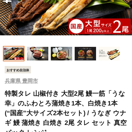
おすすめ自治体
兵庫県 豊岡市
特製タレ 山椒付き 大型2尾 鰻一筋「うな
幸」のふわとろ蒲焼き1本、白焼き1本
(“国産”大サイズ2本セット) / うなぎ ウナ
ギ 鰻 蒲焼き 白焼き 2尾 タレ セット 真空