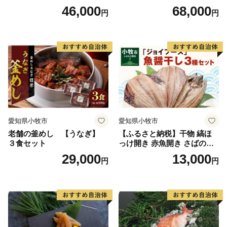
付）
付）
46,000
68,000
円
円
愛知県小牧市
愛知県小牧市
老舗の釜めし 【うなぎ】
【ふるさと納税】干物 縞ほ
３食セット
っけ開き 赤魚開き さばの開
き 魚醤干し 3種 セット 詰め
29,000
13,000
円
円
合わせ 魚 おかず 肉厚 おいし
い さば 赤魚 縞ホッケ ジョイ
フーズ 魚貝類 お取り寄せ お
取り寄せグルメ 魚醤 ナンプ
ラー 愛知県 小牧市 冷凍 送料
無料