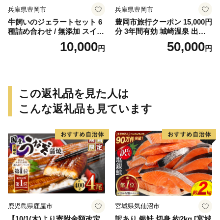
兵庫県豊岡市
兵庫県豊岡市
牛飼いのジェラートセット 6
豊岡市旅行クーポン 15,000円
種詰め合わせ / 無添加 スイー
分 3年間有効 城崎温泉 出石
ツ ジェラート シャーベット
竹野 神鍋 など 宿泊施設 飲食
10,000
50,000
円
円
アイスクリーム 卵 小麦粉不
店 観光施設 250施設以上で使
使用 手作り プレセント お土
える旅行券 「豊岡旅幸券」
産 贈り物 ギフト お取り寄せ
旅行 宿泊 旅 トラベルの チケ
【狩野牧場】
ット
この返礼品を見た人は
こんな返礼品も見ています
鹿児島県鹿屋市
宮城県気仙沼市
【10/1(木)より寄附金額改定
訳あり 銀鮭 切身 約2kg [宮城