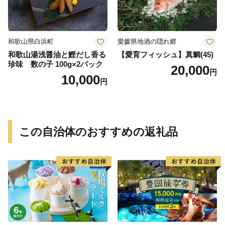
和歌山県白浜町
愛媛県地酒の隠れ郷
和歌山湯浅醤油と鰹だし香る
【愛育フィッシュ】真鯛(45)
珍味 数の子 100g×2パック
20,000
円
10,000
円
この自治体のおすすめの返礼品