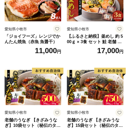
愛知県小牧市
愛知県小牧市
「ジョイフーズ」レンジでか
【ふるさと納税】釜めし 約 5
んたん焼魚（赤魚 魚醤干）
00ｇ × 3食 セット 鮭 老舗 急
速冷凍 レンチン 時短 簡単調
11,000
17,000
円
円
理 食品 加工品 海鮮 手作り
ほくほく ご飯 お弁当 おにぎ
り お茶漬け お取り寄せ お取
り寄せグルメ 愛知県 小牧市
送料無料
愛知県小牧市
愛知県小牧市
老舗のうなぎ 【きざみうな
老舗のうなぎ 【きざみうな
ぎ】10袋セット（秘伝のタレ
ぎ】15袋セット（秘伝のタレ