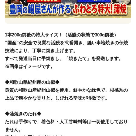
1本200g前後の特大サイズ！（活鰻の状態で300g前後）
“国産”の安全で良質な活鰻を弐番開き、縫い串地焼きの伝統
技法により、丁寧に焼き上げます。
すべて発送当日に手焼きし、「焼きたて」を発送します。
※画像はイメージです。
◆和歌山県紀州産の山椒◆
良質の和歌山産紀州山椒を使用。鮮やかな緑色で、柑橘系の
上品で爽やかな香りと、しびれる辛味が特徴です。
◆蒲焼きのたれ◆
たれは手作りで、着色料・人工甘味料等は一切使用しており
ません。